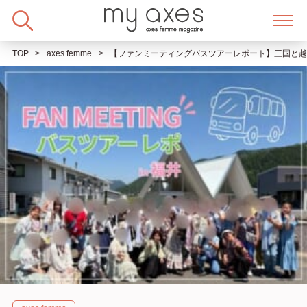
Skip
to
content
TOP
axes femme
【ファンミーティングバスツアーレポート】三国と越