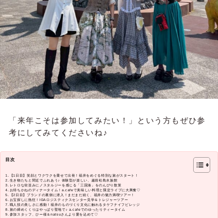
「来年こそは参加してみたい！」という方もぜひ参
考にしてみてくださいね♪
目次
【1日目】笑顔とワクワクを乗せて出発！福井をめぐる特別な旅がスタート！
生き物たちと間近でふれあう♪ 体験型が楽しい、越前松島水族館
レトロな街並みにノスタルジーを感じる「三国湊」をのんびり散策
お待ちかねのディナータイム！a.cafeで美味しい料理と限定ライブに大興奮♡
【2日目】ブランドの裏側に潜入！まだまだ続く、福井の魅力満喫ツアー！
お宝探しに熱狂！IGAロジスティクスセンター見学＆トレジャーツアー
職人技の美しさに感動！福井のものづくり文化に触れるタケフナイフビレッジ
旅の締めくくりはやっぱり聖地で♪ a.cafeでのゆったりティータイム
参加スタッフ、ひー様＆natsuさんより愛を込めて♡