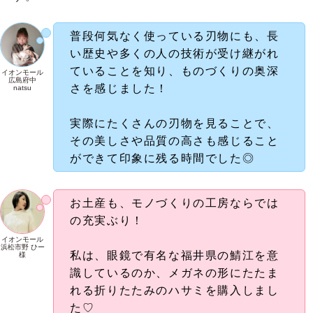
秘密です（笑）。
お客様の声が一番大切だと改めて思っ
たので、次回のファンミーティングバ
スツアーはもっと進化しているか
も！？
今後のファンミーティングやブランドの未来につい
て、お客様の生の声をスタッフが直接伺える、とて
も貴重で有意義な時間となりました♬
職人技の美しさに感動！福井のもの
づくり文化に触れるタケフナイフビ
レッジ
続いて訪れたのは、越前打刃物の職人たちが集まる