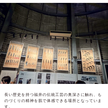
初めての試みだったので「イマイチだ
ったらどうしよう…」と不安でした
が、お客様がたくさんの意見や提案を
イオンモール
浜松市野 ひー
してくださって、何より「一緒にツア
様
ーをもっと大きくしていこう！」と思
ってくださっていることが伝わり、感
謝と感謝で途中泣きそうになったのは