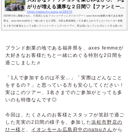
がりが増える濃厚な２日間♡【ファンミー...
https://www.my-axes.jp/26670
2025年5月に開催された、５回目となるファンミーティングバスツアー！axes femme創業の地である福井
県を、axes femme好きと一緒にめぐる２日間、今回も満員御礼！で大盛り上がりでした♪リピーター多数
＆１名での参加もとっても多いファンミーティングバスツアー。実は気になっていた方という方も多いの
では？？ツアーの企画には全国の店長も加わり、「お客様にどうしたら楽しんでもらえるか！？」を考え
尽くしています♪次回も開催を予定していますので、「来年こそは参加したい！」「１人で参加するのは不
安...」「実際どんなことをす...
ブランド創業の地である福井県を、axes femmeが
大好きなお客様たちと一緒にめぐる特別な2日間を
過ごしました♬
「1人で参加するのは不安…」「実際はどんなこと
をするの？」と思っている方も安心してください！
実はこのツアー、1名さまでのご参加がとっても多
いのも特徴なんです◎
今回は、たくさんのお客様とスタッフが笑顔で過ご
した充実の2日間の様子を、参加した
浜松市野店の
ひー様
と、
イオンモール広島府中のnatsuさん
から