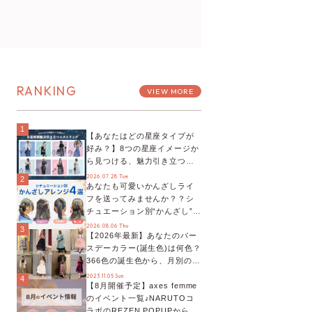
RANKING
VIEW MORE
1
【あなたはどの星座タイプが
好み？】8つの星座イメージか
ら見つける、魅力引き立つス
タイリング♡
2026.07.28 Tue
2
あなたも可愛いかんざしライ
フを送ってみませんか？？シ
チュエーション別“かんざし”の
オススメ【ショップスタッフ
2026.08.06 Thu
3
【2026年最新】あなたのバー
編集部】
スデーカラー(誕生色)は何色？
366色の誕生色から、月別の誕
生色、バースデーカラーコー
2023.11.05 Sun
4
【8月開催予定】axes femme
デまでご紹介♡
のイベント一覧♪NARUTOコ
ラボのREZEN POPUPから、