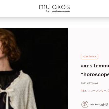
axes femme
axes femme
“horosc
2022.07.13 Wed.
#ホロスコープシリーズ
my axes 編集部