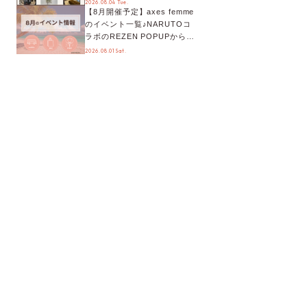
2026.08.04 Tue.
【8月開催予定】axes femme
が手に入る◎
のイベント一覧♪NARUTOコ
ラボのREZEN POPUPから、
プチYour Stage.、ティーパー
2026.08.01 Sat.
ティまで！8月の特別なイベン
トをチェック◎