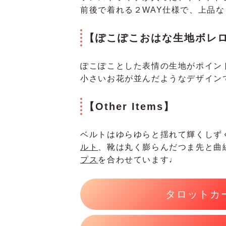
前後で着れる２WAY仕様で、上品
【ぽこぽこおはな生地ボレ
ぽこぽことした表情の生地がポイン
小さいお花が並んだようなデザイン
【Other Items】
ベルトはゆらゆらと揺れて輝くしず
ルト
、靴は
丸く膨らんだつま先と曲
プス
を合わせています♩
タロットカ