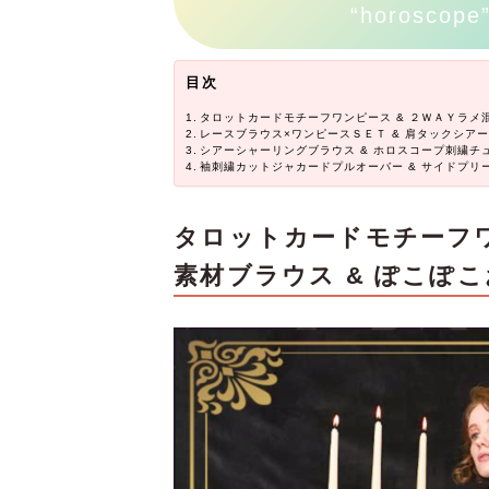
“horoscop
目次
タロットカードモチーフワンピース & ２ＷＡＹラメ
レースブラウス×ワンピースＳＥＴ & 肩タックシア
シアーシャーリングブラウス & ホロスコープ刺繍チ
袖刺繍カットジャカードプルオーバー & サイドプリ
タロットカードモチーフワ
素材ブラウス & ぽこぽ