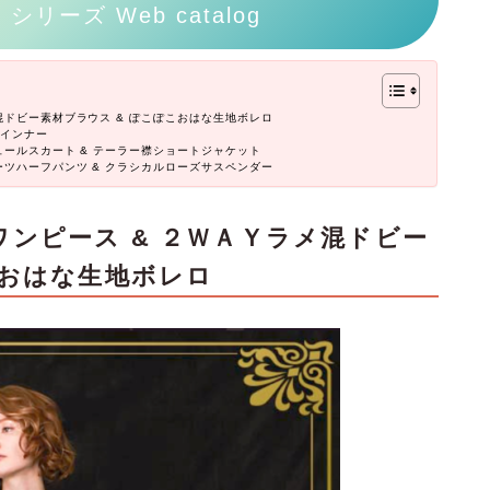
e” シリーズ Web catalog
混ドビー素材ブラウス & ぽこぽこおはな生地ボレロ
ーインナー
ュールスカート & テーラー襟ショートジャケット
ーツハーフパンツ & クラシカルローズサスペンダー
ンピース & ２ＷＡＹラメ混ドビー
こおはな生地ボレロ