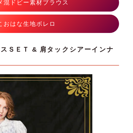
メ混ドビー素材ブラウス
こおはな生地ボレロ
スＳＥＴ & 肩タックシアーインナ