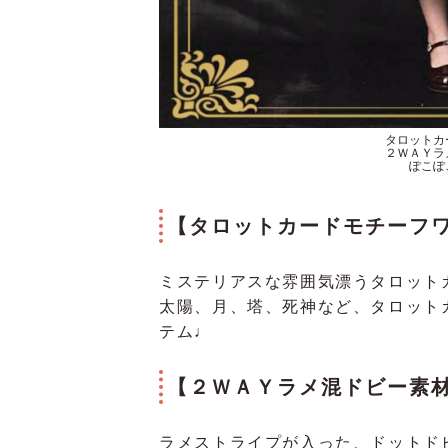
タロットカー
２ＷＡＹラメ
ぽこぽ
【
タロットカードモチーフワ
ミステリアスな雰囲気漂うタロット
太陽、月、塔、死神など、タロット
テム♩
【
２ＷＡＹラメ混ドビー素
ラメストライプが入った、ドットド