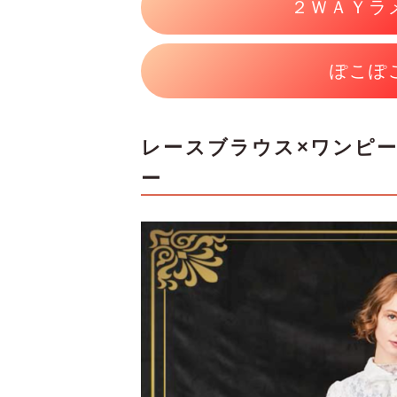
２ＷＡＹラ
ぽこぽ
レースブラウス×ワンピー
ー