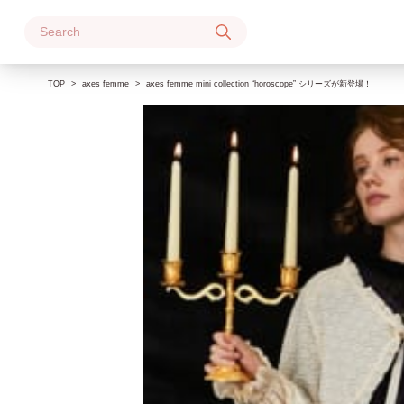
Skip
to
content
TOP
axes femme
axes femme mini collection “horoscope” シリーズが新登場！