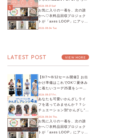
プチYour Stage.、ティーパー
2026.08.01 Sat
5
お気に入りの一着を、次の誰
ティまで！8月の特別なイベン
かへ♡衣料品回収プロジェク
トをチェック◎
トが「axes LOOP」にアップ
デート！活用するとポイント
2026.08.04 Tue
が手に入る◎
LATEST POST
VIEW MORE
【8/7〜8/12セール開催】お出
かけ準備はこれでOK♡夏休み
に着たいコーデ25選をシーン
別に徹底解説！
2026.08.07 Fri.
あなたも可愛いかんざしライ
フを送ってみませんか？？シ
チュエーション別“かんざし”の
オススメ【ショップスタッフ
2026.08.06 Thu.
お気に入りの一着を、次の誰
編集部】
かへ♡衣料品回収プロジェク
トが「axes LOOP」にアップ
デート！活用するとポイント