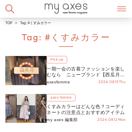
Skip
to
content
TOP
Tag:
#くすみカラー
Tag:
#くすみカラー
Pick up
一期一会の古着ファッションを楽し
むなら ニューブランド【西瓜月〜
PASTEQIDOR〜】をチェック！
axesfemme
2024.08.15 Thu.
【一点もの】と出会おう！
axes femme
くすみカラーはどんな色？コーディ
ネートの注意点とおすすめアイテム
my axes 編集部
2024.08.12 Mon.