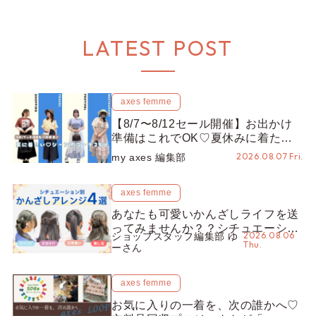
LATEST POST
axes femme
【8/7〜8/12セール開催】お出かけ
準備はこれでOK♡夏休みに着たい
コーデ25選をシーン別に徹底解説！
2026.08.07 Fri.
my axes 編集部
axes femme
あなたも可愛いかんざしライフを送
ってみませんか？？シチュエーショ
2026.08.06
ショップスタッフ編集部 ゆ
ン別“かんざし”のオススメ【ショッ
Thu.
ーさん
プスタッフ編集部】
axes femme
お気に入りの一着を、次の誰かへ♡