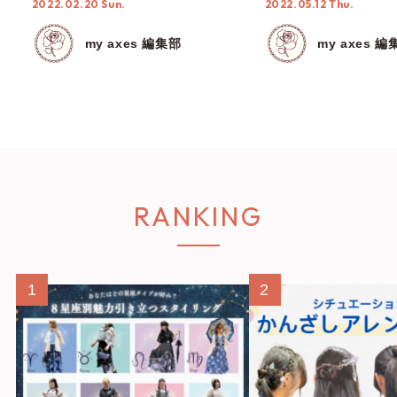
2022.02.20 Sun.
2022.05.12 Thu.
my axes 編集部
my axes 編
RANKING
1
2