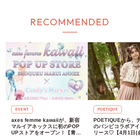
RECOMMENDED
EVENT
POETIQUE
axes femme kawaiiが、新宿
POETIQUEから
マルイアネックスに初のPOP
のバンビコラボアイ
UPストアをオープン！【青木
リース♡【4月1日(
美沙子さん、Rin Rin Dollさ
始】