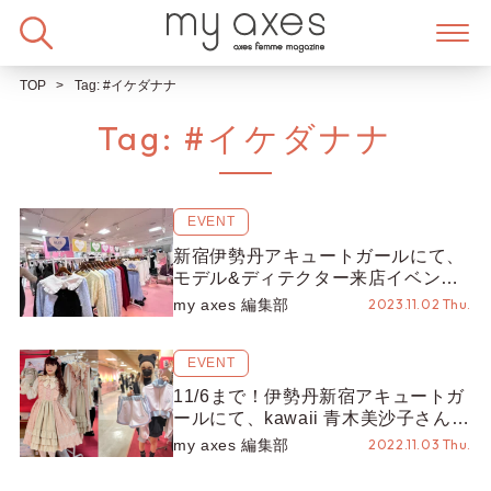
Skip
to
content
TOP
Tag:
#イケダナナ
Tag:
#イケダナナ
EVENT
新宿伊勢丹アキュートガールにて、
モデル&ディテクター来店イベント
を開催しました♡【青木美沙子・イ
my axes 編集部
2023.11.02 Thu.
ケダナナ・まゆろん・やっこ】
EVENT
11/6まで！伊勢丹新宿アキュートガ
ールにて、kawaii 青木美沙子さん &
Fickle Bebe イケダナナさんの来店
my axes 編集部
2022.11.03 Thu.
イベントを開催中！