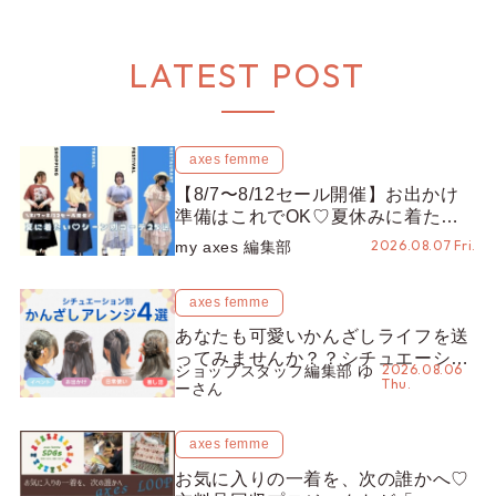
LATEST POST
axes femme
【8/7〜8/12セール開催】お出かけ
準備はこれでOK♡夏休みに着たい
コーデ25選をシーン別に徹底解説！
2026.08.07 Fri.
my axes 編集部
axes femme
あなたも可愛いかんざしライフを送
ってみませんか？？シチュエーショ
2026.08.06
ショップスタッフ編集部 ゆ
ン別“かんざし”のオススメ【ショッ
Thu.
ーさん
プスタッフ編集部】
axes femme
お気に入りの一着を、次の誰かへ♡