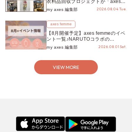
衣料品回収プロジェクトが「axes
LOOP」にアップデート！活用する
2026.08.04 Tue.
my axes 編集部
とポイントが手に入る◎
axes femme
【8月開催予定】axes femmeのイベ
ント一覧♪NARUTOコラボの
REZEN POPUPから、プチYour
2026.08.01 Sat.
my axes 編集部
Stage.、ティーパーティまで！8月
の特別なイベントをチェック◎
VIEW MORE