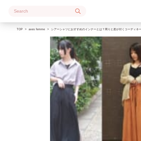
Skip
to
content
TOP
axes femme
シアーシャツにおすすめのインナーとは？周りと差が付くコーディネ