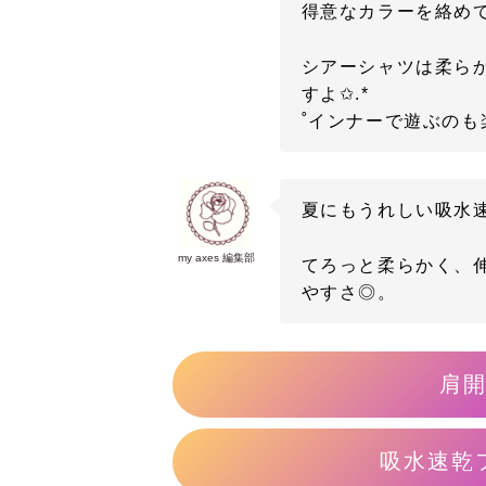
得意なカラーを絡め
シアーシャツは柔ら
すよ✩.*
˚インナーで遊ぶのも
夏にもうれしい吸水
my axes 編集部
てろっと柔らかく、
やすさ◎。
肩
吸水速乾