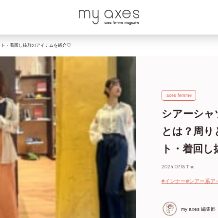
ート・着回し抜群のアイテムを紹介♡
axes femme
シアーシャ
とは？周り
ト・着回し
2024.07.18 Thu.
#インナー
#シアー系ア
my axes 編集部