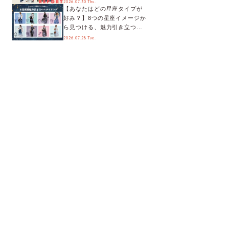
2026.07.30 Thu.
【あなたはどの星座タイプが
メントも♬【海外イベントレ
好み？】8つの星座イメージか
ポート】
ら見つける、魅力引き立つス
タイリング♡
2026.07.28 Tue.