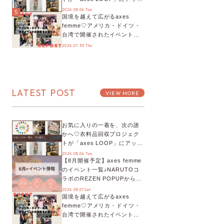
デート！活用するとポイント
2026.08.04 Tue
5
国境を越えて広がるaxes
が手に入る◎
femme♡アメリカ・ドイツ・
台湾で開催されたイベントを
お届け！美沙子さんからのコ
2026.07.30 Thu
メントも♬【海外イベントレ
ポート】
LATEST POST
VIEW MORE
お気に入りの一着を、次の誰
かへ♡衣料品回収プロジェク
トが「axes LOOP」にアップ
デート！活用するとポイント
2026.08.04 Tue.
【8月開催予定】axes femme
が手に入る◎
のイベント一覧♪NARUTOコ
ラボのREZEN POPUPから、
プチYour Stage.、ティーパー
2026.08.01 Sat.
国境を越えて広がるaxes
ティまで！8月の特別なイベン
femme♡アメリカ・ドイツ・
トをチェック◎
台湾で開催されたイベントを
お届け！美沙子さんからのコ