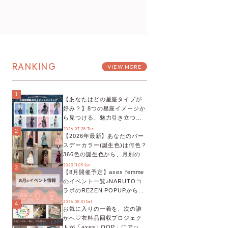
RANKING
VIEW MORE
1
【あなたはどの星座タイプが
好み？】8つの星座イメージか
ら見つける、魅力引き立つス
タイリング♡
2026.07.28 Tue
2
【2026年最新】あなたのバー
スデーカラー(誕生色)は何色？
366色の誕生色から、月別の誕
生色、バースデーカラーコー
2023.11.05 Sun
3
【8月開催予定】axes femme
デまでご紹介♡
のイベント一覧♪NARUTOコ
ラボのREZEN POPUPから、
プチYour Stage.、ティーパー
2026.08.01 Sat
4
お気に入りの一着を、次の誰
ティまで！8月の特別なイベン
かへ♡衣料品回収プロジェク
トをチェック◎
トが「axes LOOP」にアップ