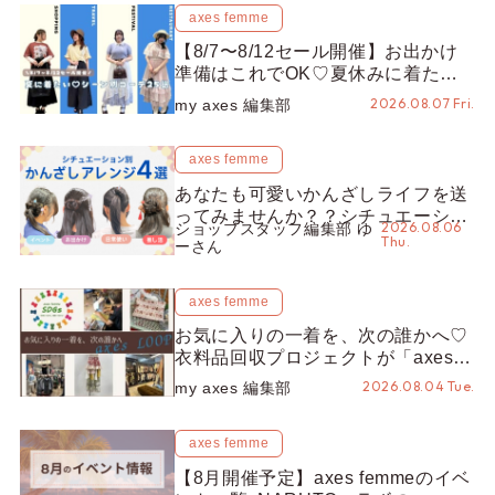
axes femme
【8/7〜8/12セール開催】お出かけ
準備はこれでOK♡夏休みに着たい
コーデ25選をシーン別に徹底解説！
2026.08.07 Fri.
my axes 編集部
axes femme
あなたも可愛いかんざしライフを送
ってみませんか？？シチュエーショ
2026.08.06
ショップスタッフ編集部 ゆ
ン別“かんざし”のオススメ【ショッ
Thu.
ーさん
プスタッフ編集部】
axes femme
お気に入りの一着を、次の誰かへ♡
衣料品回収プロジェクトが「axes
LOOP」にアップデート！活用する
2026.08.04 Tue.
my axes 編集部
とポイントが手に入る◎
axes femme
【8月開催予定】axes femmeのイベ