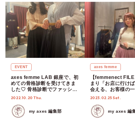
EVENT
axes femme
axes femme LAB 銀座で、初
【femmenect FILE
めての骨格診断を受けてきま
まり「お店に行けば
した♡ 骨格診断でファッショ
会える、お客様の一
ンの幅が広がる！ 診断方法な
ム友でありたい。」
2022.10.20 Thu.
2023.02.25 Sat.
どを徹底レポート！
my axes 編集部
my axes 編