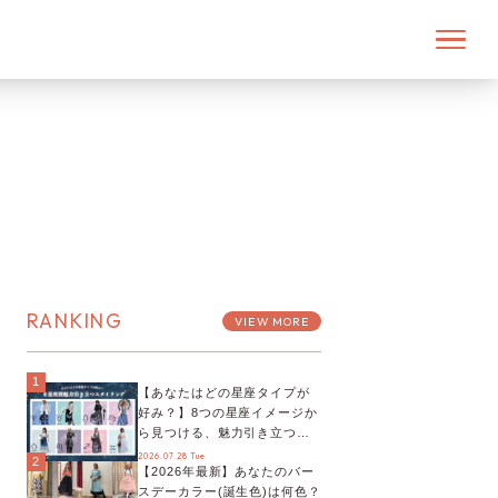
RANKING
VIEW MORE
1
【あなたはどの星座タイプが
好み？】8つの星座イメージか
ら見つける、魅力引き立つス
タイリング♡
2026.07.28 Tue
2
【2026年最新】あなたのバー
スデーカラー(誕生色)は何色？