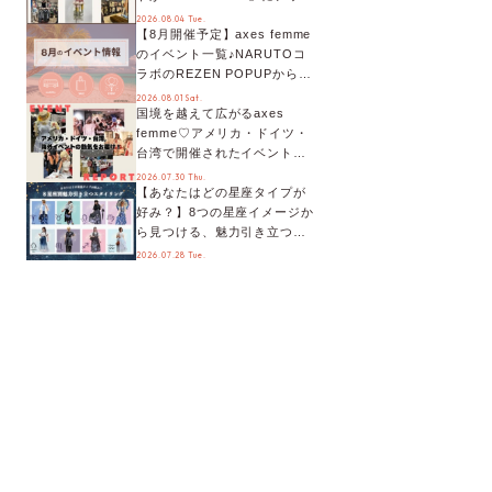
デート！活用するとポイント
2026.08.04 Tue.
【8月開催予定】axes femme
が手に入る◎
のイベント一覧♪NARUTOコ
ラボのREZEN POPUPから、
プチYour Stage.、ティーパー
2026.08.01 Sat.
国境を越えて広がるaxes
ティまで！8月の特別なイベン
femme♡アメリカ・ドイツ・
トをチェック◎
台湾で開催されたイベントを
お届け！美沙子さんからのコ
2026.07.30 Thu.
【あなたはどの星座タイプが
メントも♬【海外イベントレ
好み？】8つの星座イメージか
ポート】
ら見つける、魅力引き立つス
タイリング♡
2026.07.28 Tue.