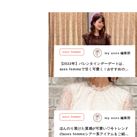
axes femme
my axes 編集部
【2022年】バレンタインデーデートは、
axes femmeで甘く可愛く！おすすめのチ
ョコレートコーデ5選！
axes femme
my axes 編集部
ほんのり透けた質感が可愛い♡今トレンド
のaxes femmeシアー系アイテムをご紹