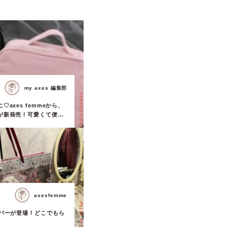
my axes 編集部
2022.03.09 Wed.
axes femmeから、
が新発売！可愛くて便利
でキャリーバッグを彩ろ
axesfemme
2022.04.28 Thu.
ッパーが登場！どこでもら