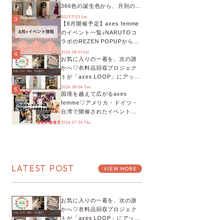
366色の誕生色から、月別の誕
生色、バースデーカラーコー
2023.11.05 Sun
3
【8月開催予定】axes femme
デまでご紹介♡
のイベント一覧♪NARUTOコ
ラボのREZEN POPUPから、
プチYour Stage.、ティーパー
2026.08.01 Sat
4
お気に入りの一着を、次の誰
ティまで！8月の特別なイベン
かへ♡衣料品回収プロジェク
トをチェック◎
トが「axes LOOP」にアップ
デート！活用するとポイント
2026.08.04 Tue
5
国境を越えて広がるaxes
が手に入る◎
femme♡アメリカ・ドイツ・
台湾で開催されたイベントを
お届け！美沙子さんからのコ
2026.07.30 Thu
メントも♬【海外イベントレ
ポート】
LATEST POST
VIEW MORE
お気に入りの一着を、次の誰
かへ♡衣料品回収プロジェク
トが「axes LOOP」にアップ