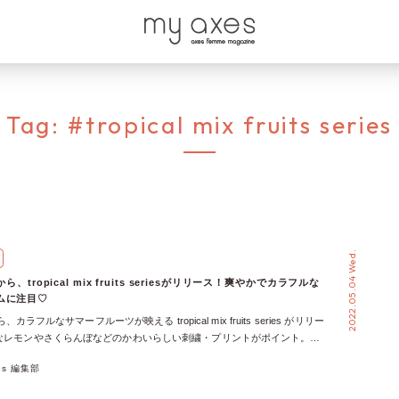
Tag:
#tropical mix fruits series
2022.05.04 Wed.
eから、tropical mix fruits seriesがリリース！爽やかでカラフルな
ムに注目♡
から、カラフルなサマーフルーツが映える tropical mix fruits series がリリー
なレモンやさくらんぼなどのかわいらしい刺繍・プリントがポイント。
e Summer Collectionの最新作で、夏のリゾートスタイルを先取りしましょ♡
xes 編集部
ブラウス、スカートを展開していて、それぞれ相性抜群なので、揃えて着
♩ ミックスフルーツ柄ワンピース サマーフルーツをモチーフにしたプリ