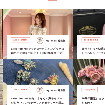
axes femme
axes femme
my axes 編集部
2022.02.20 Sun.
2022.02.11 Fri.
axes femmeでモテコーデ♡メンズウケ抜
旅行をもっと快適に♡
群のモテ服をご紹介！【2022年春コーデ】
トラベルシリーズ
なトラベルグッズ
っ♩
axes femme
つながろう
my axes 編集部
2022.04.27 Wed.
2022.04.19 Tue.
axes femme から、きらめく海をイメー
20周年限定ショ
ジしたマリンモチーフアクセサリーが新登
えるの？！