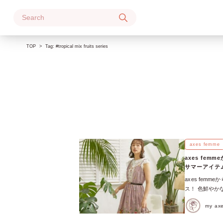
Skip
to
content
TOP
Tag:
#tropical mix fruits series
axes femme
axes femm
サマーアイテ
axes femme
ス！ 色鮮やか
axes femm
my a
ワンピース、
るのがおすすめ