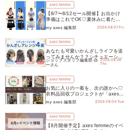
axes femme
【8/7〜8/12セール開催】お出かけ
準備はこれでOK♡夏休みに着たい
コーデ25選をシーン別に徹底解説！
2026.08.07 Fri.
my axes 編集部
axes femme
あなたも可愛いかんざしライフを送
ってみませんか？？シチュエーショ
2026.08.06
ショップスタッフ編集部 ゆ
ン別“かんざし”のオススメ【ショッ
Thu.
ーさん
プスタッフ編集部】
axes femme
お気に入りの一着を、次の誰かへ♡
衣料品回収プロジェクトが「axes
LOOP」にアップデート！活用する
2026.08.04 Tue.
my axes 編集部
とポイントが手に入る◎
axes femme
【8月開催予定】axes femmeのイベ