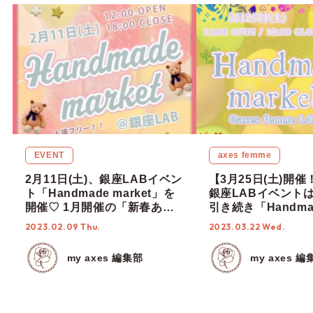
EVENT
axes femme
2月11日(土)、銀座LABイベン
【3月25日(土)開催
ト「Handmade market」を
銀座LABイベント
開催♡ 1月開催の「新春あけ
引き続き「Handma
おめ大宴会」の様子ととも
market」を開催♡
2023.02.09 Thu.
2023.03.22 Wed.
に、詳細をご紹介！
様子とともに、3月
をご紹介！
my axes 編集部
my axes 編