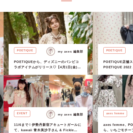
POETIQUE
POETIQUE
my axes 編集部
2022.03.30 Wed.
2022.03.20 Sun.
POETIQUEから、ディズニーのバンビコ
POETIQUE店
ラボアイテムがリリース♡【4月1日(金)販
POETIQUE 2022 
売開始】
『petits fou
のスタイリングを
EVENT
axes femme
my axes 編集部
2022.09.20 Tue.
2022.11.03 Thu.
11/6まで！伊勢丹新宿アキュートガールに
axes femme、P
て、kawaii 青木美沙子さん & Fickle
ら、いちごモチー