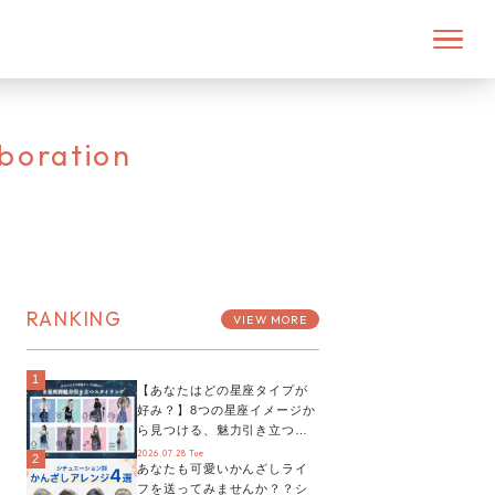
boration
RANKING
VIEW MORE
1
【あなたはどの星座タイプが
好み？】8つの星座イメージか
ら見つける、魅力引き立つス
タイリング♡
2026.07.28 Tue
2
あなたも可愛いかんざしライ
フを送ってみませんか？？シ