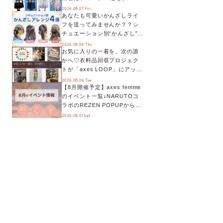
別に徹底解説！
2026.08.07 Fri.
あなたも可愛いかんざしライ
フを送ってみませんか？？シ
チュエーション別“かんざし”の
オススメ【ショップスタッフ
2026.08.06 Thu.
お気に入りの一着を、次の誰
編集部】
かへ♡衣料品回収プロジェク
トが「axes LOOP」にアップ
デート！活用するとポイント
2026.08.04 Tue.
【8月開催予定】axes femme
が手に入る◎
のイベント一覧♪NARUTOコ
ラボのREZEN POPUPから、
プチYour Stage.、ティーパー
2026.08.01 Sat.
ティまで！8月の特別なイベン
トをチェック◎