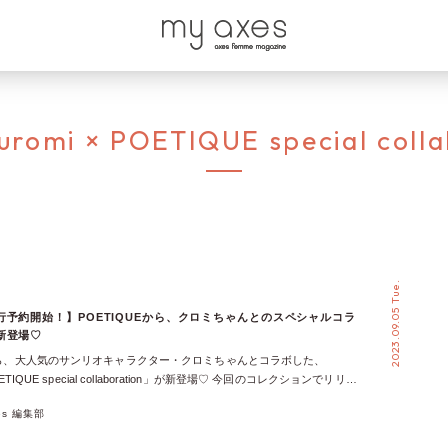
uromi × POETIQUE special colla
2023.09.05 Tue.
行予約開始！】POETIQUEから、クロミちゃんとのスペシャルコラ
新登場♡
Eから、大人気のサンリオキャラクター・クロミちゃんとコラボした、
POETIQUE special collaboration」が新登場♡ 今回のコレクションでリリー
、とってもキュートなロングパーカー、ワンピース、リュックの3アイテム
xes 編集部
本日18時よりWeb先行予約が開始した「Kuromi × POETIQUE special
ion」の全アイテム・全カラーをまとめてご紹介！ Kuromi × POETIQUE special