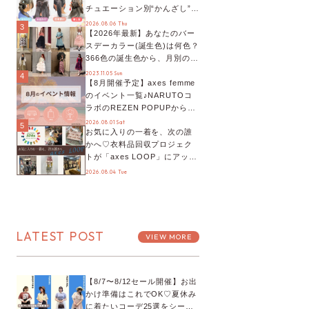
チュエーション別“かんざし”の
オススメ【ショップスタッフ
2026.08.06 Thu
3
【2026年最新】あなたのバー
編集部】
スデーカラー(誕生色)は何色？
366色の誕生色から、月別の誕
生色、バースデーカラーコー
2023.11.05 Sun
4
【8月開催予定】axes femme
デまでご紹介♡
のイベント一覧♪NARUTOコ
ラボのREZEN POPUPから、
プチYour Stage.、ティーパー
2026.08.01 Sat
5
お気に入りの一着を、次の誰
ティまで！8月の特別なイベン
かへ♡衣料品回収プロジェク
トをチェック◎
トが「axes LOOP」にアップ
デート！活用するとポイント
2026.08.04 Tue
が手に入る◎
LATEST POST
VIEW MORE
【8/7〜8/12セール開催】お出
かけ準備はこれでOK♡夏休み
に着たいコーデ25選をシーン