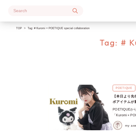
Skip
to
content
TOP
Tag:
# Kuromi × POETIQUE special collaboration
Tag:
# K
POETIQUE
【本日より先
ボアイテムが
POETIQU
「Kuromi × 
スされたのは
my a
♪ この記事では、
collaborat