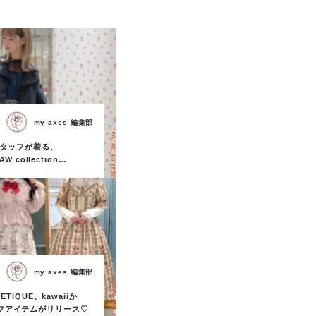
my axes 編集部
2022.08.09 Tue.
舗スタッフが着る、
AW collection
rs』カタログアイテムコーデ
大解剖♡
my axes 編集部
2023.02.05 Sun.
OETIQUE、kawaiiか
フアイテムがリリース♡