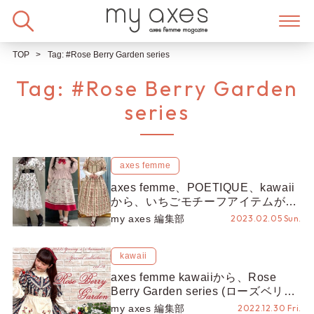
Skip
to
content
TOP
Tag:
#Rose Berry Garden series
Tag:
#Rose Berry Garden
series
axes femme
axes femme、POETIQUE、kawaii
から、いちごモチーフアイテムがリ
リース♡
my axes 編集部
2023.02.05 Sun.
kawaii
axes femme kawaiiから、Rose
Berry Garden series (ローズベリー
ガーデンシリーズ) が新登場♡
my axes 編集部
2022.12.30 Fri.