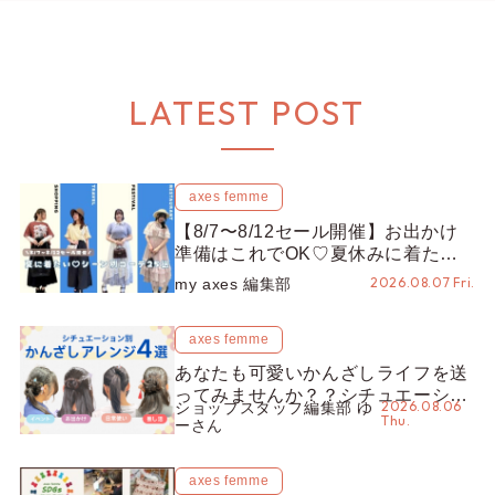
LATEST POST
axes femme
【8/7〜8/12セール開催】お出かけ
準備はこれでOK♡夏休みに着たい
コーデ25選をシーン別に徹底解説！
2026.08.07 Fri.
my axes 編集部
axes femme
あなたも可愛いかんざしライフを送
ってみませんか？？シチュエーショ
2026.08.06
ショップスタッフ編集部 ゆ
ン別“かんざし”のオススメ【ショッ
Thu.
ーさん
プスタッフ編集部】
axes femme