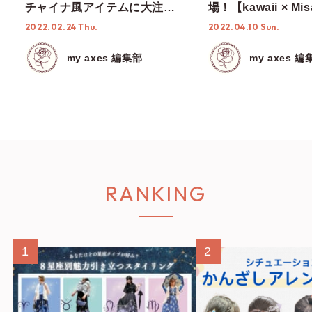
チャイナ風アイテムに大注目
場！【kawaii × Mis
♩
& RinRin Doll 】
2022.02.24 Thu.
2022.04.10 Sun.
my axes 編集部
my axes 編
RANKING
1
2