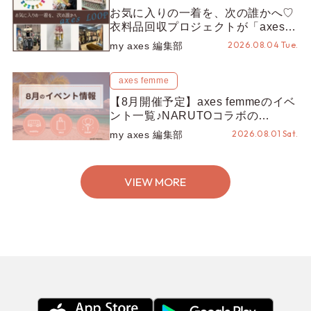
お気に入りの一着を、次の誰かへ♡
衣料品回収プロジェクトが「axes
LOOP」にアップデート！活用する
2026.08.04 Tue.
my axes 編集部
とポイントが手に入る◎
axes femme
【8月開催予定】axes femmeのイベ
ント一覧♪NARUTOコラボの
REZEN POPUPから、プチYour
2026.08.01 Sat.
my axes 編集部
Stage.、ティーパーティまで！8月
の特別なイベントをチェック◎
VIEW MORE