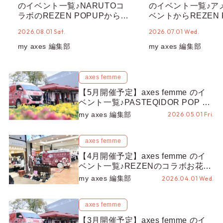
のイベント一覧♪NARUTOコ
のイベント一覧♪ア
ラボのREZEN POPUPから、
ベントからREZEN 
プチYour Stage.、ティーパー
で、見逃せないイベ
2026.08.01 Sat.
2026.07.01 Wed.
ティまで！8月の特別なイベン
りだくさん！
トをチェック◎
my axes 編集部
my axes 編集部
axes femme
【5月開催予定】axes femme のイ
ベント一覧♪PASTEQIDOR POP UP
に、来店イベントまで！GWはイベ
my axes 編集部
2026.05.01 Fri.
ント盛りだくさん♡
axes femme
【4月開催予定】axes femme のイ
ベント一覧♪REZENのコラボお花見
イベントに、a.cafe 誕生祭特別企画
my axes 編集部
2026.04.01 Wed.
まで！春をめいっぱい楽しんで♡
axes femme
【3月開催予定】axes femme のイ