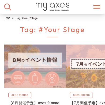
Skip
to
content
TOP
Tag:
#Your Stage
Tag:
#Your Stage
axes femme
axes femme
【8月開催予定】axes femme
【7月開催予定】axes