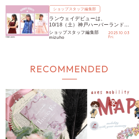
で♡
ショップスタッフ編集部
ランウェイデビューは、
10/18（土）神戸ハーバーランド
umieがおすすめ！ 「大きなステー
ショップスタッフ編集部
2025.10.03
Fri.
ジは緊張しちゃう…」そんなキッズ
mizuho
Posts
Older posts
navigation
も大歓迎♡ 【ショップスタッフ編集
部】
RECOMMENDED