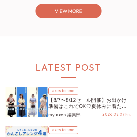
VIEW MORE
LATEST POST
axes femme
【8/7〜8/12セール開催】お出かけ
準備はこれでOK♡夏休みに着たい
コーデ25選をシーン別に徹底解説！
2026.08.07 Fri.
my axes 編集部
axes femme