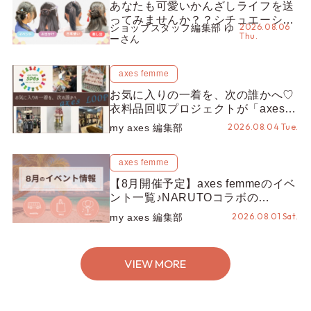
あなたも可愛いかんざしライフを送
ってみませんか？？シチュエーショ
2026.08.06
ショップスタッフ編集部 ゆ
ン別“かんざし”のオススメ【ショッ
Thu.
ーさん
プスタッフ編集部】
axes femme
お気に入りの一着を、次の誰かへ♡
衣料品回収プロジェクトが「axes
LOOP」にアップデート！活用する
2026.08.04 Tue.
my axes 編集部
とポイントが手に入る◎
axes femme
【8月開催予定】axes femmeのイベ
ント一覧♪NARUTOコラボの
REZEN POPUPから、プチYour
2026.08.01 Sat.
my axes 編集部
Stage.、ティーパーティまで！8月
の特別なイベントをチェック◎
VIEW MORE