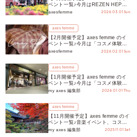
ベント一覧♪今月はREZEN HEP
FIVE1周年記念イベント、mobility
axesfemme
2026.03.01 Sun.
は4都市5日間開催♡
axes femme
【2月開催予定】axes femme のイ
ベント一覧♪今月は「コスメ体験
会」を大開催！リメイクブランド・
axesfemme
2026.02.01 Sun.
PASTEQIDORのPOP UPイベント
も♡
axes femme
【1月開催予定】axes femme のイ
ベント一覧♪今月は「コスメ体験
会」を大開催！リメイクブランド・
my axes 編集部
2026.01.01 Thu.
PASTEQIDORのPOP UPイベント
も♡
axes femme
【11月開催予定】axes femme のイ
ベント一覧♪音楽イベント、コスメ
体験会、mobility、ファッションシ
my axes 編集部
2025.11.01 Sat.
ョーまで！行楽の秋もaxes femme