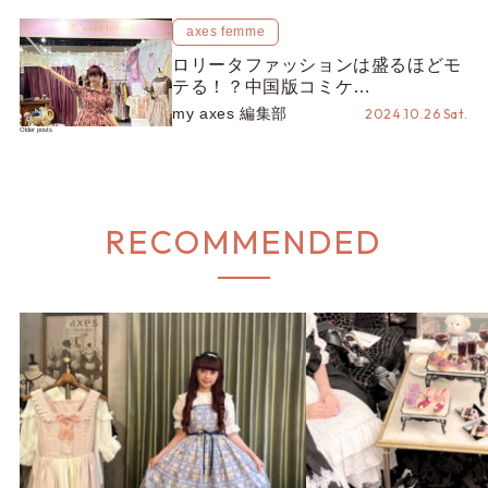
axes femme
ロリータファッションは盛るほどモ
テる！？中国版コミケ
「COMICUP」で見えた、最新中国
my axes 編集部
2024.10.26 Sat.
ロリータ！【青木美沙子さん連載
Posts
Older posts
navigation
#3】
RECOMMENDED