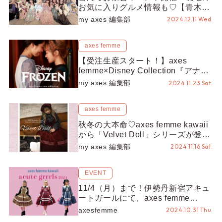
お気に入りグルメ情報も♡【青木美
沙子さん連載 #4】
my axes 編集部
2024.12.11 Wed.
axes femme
【受注生産スタート！】axes
femme×Disney Collection『アナと
雪の女王』からアナのジャンスカの
my axes 編集部
2024.11.23 Sat.
達成型受注生産が決定♡この機会を
お見逃しなく！
axes femme
秋冬の大本命♡axes femme kawaii
から「Velvet Doll」シリーズが登
場！重厚感あるお人形さんのような
my axes 編集部
2024.11.16 Sat.
装いを楽しんで♪
EVENT
11/4（月）まで！伊勢丹新宿アキュ
ートガールにて、axes femme
kawaii 限定商品や完売商品がお目見
axesfemme
2024.10.31 Thu.
え！