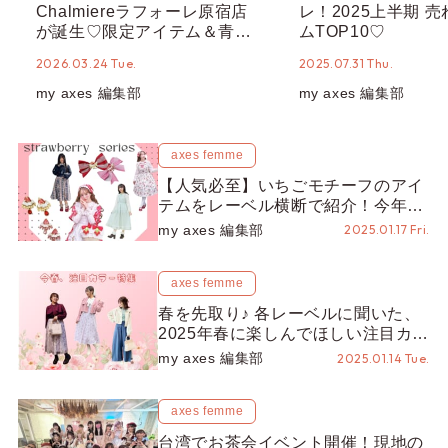
Chalmiereラフォーレ原宿店
レ！2025上半期 
が誕生♡限定アイテム＆青木
ムTOP10♡
美沙子さん来店イベントをレ
2026.03.24 Tue.
2025.07.31 Thu.
ポート！
my axes 編集部
my axes 編集部
axes femme
【人気必至】いちごモチーフのアイ
テムをレーベル横断で紹介！今年
も、甘酸っぱくて可愛い魔法に魅せ
my axes 編集部
2025.01.17 Fri.
られて♡
axes femme
春を先取り♪ 各レーベルに聞いた、
2025年春に楽しんでほしい注目カラ
ーとは♡？
my axes 編集部
2025.01.14 Tue.
axes femme
台湾でお茶会イベント開催！現地の