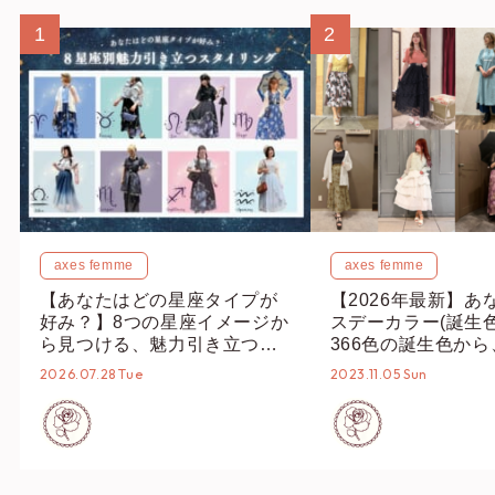
1
2
axes femme
axes femme
【あなたはどの星座タイプが
【2026年最新】あ
好み？】8つの星座イメージか
スデーカラー(誕生
ら見つける、魅力引き立つス
366色の誕生色か
タイリング♡
誕生色、バースデー
2026.07.28 Tue
2023.11.05 Sun
ーデまでご紹介♡