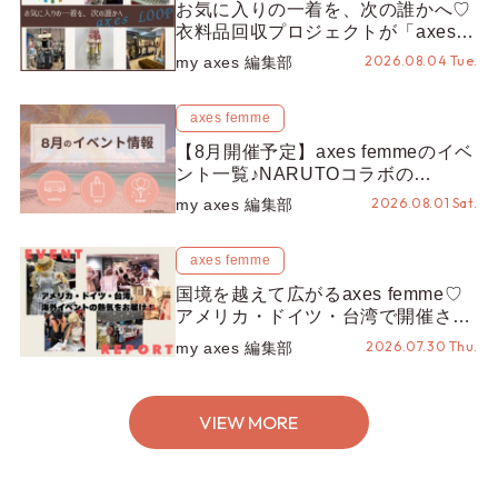
お気に入りの一着を、次の誰かへ♡
衣料品回収プロジェクトが「axes
LOOP」にアップデート！活用する
2026.08.04 Tue.
my axes 編集部
とポイントが手に入る◎
axes femme
【8月開催予定】axes femmeのイベ
ント一覧♪NARUTOコラボの
REZEN POPUPから、プチYour
2026.08.01 Sat.
my axes 編集部
Stage.、ティーパーティまで！8月
の特別なイベントをチェック◎
axes femme
国境を越えて広がるaxes femme♡
アメリカ・ドイツ・台湾で開催され
たイベントをお届け！美沙子さんか
2026.07.30 Thu.
my axes 編集部
らのコメントも♬【海外イベントレ
ポート】
VIEW MORE