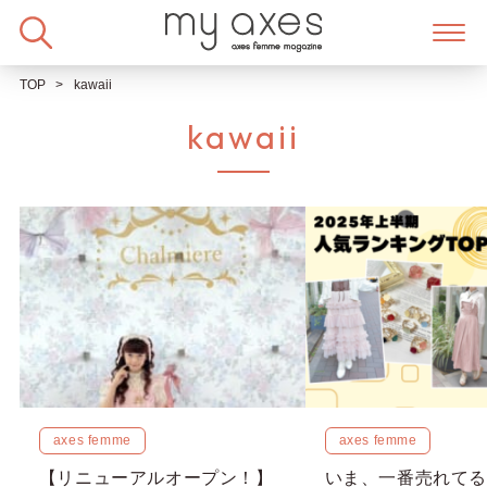
Skip
to
content
TOP
kawaii
kawaii
axes femme
axes femme
【リニューアルオープン！】
いま、一番売れてる