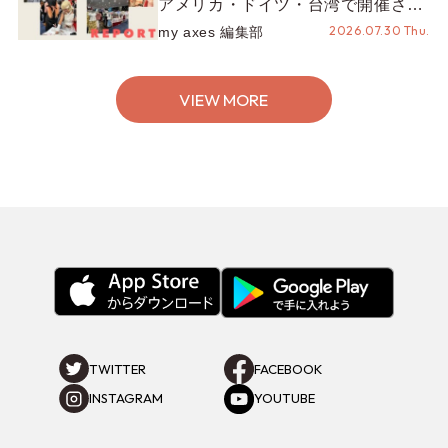
アメリカ・ドイツ・台湾で開催され
たイベントをお届け！美沙子さんか
2026.07.30 Thu.
my axes 編集部
らのコメントも♬【海外イベントレ
ポート】
VIEW MORE
TWITTER
FACEBOOK
INSTAGRAM
YOUTUBE