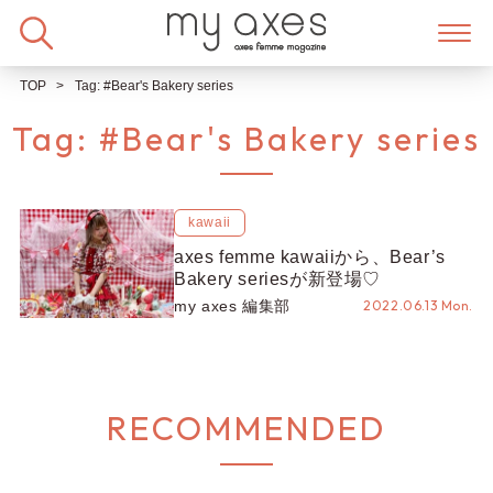
Skip
to
content
TOP
Tag:
#Bear's Bakery series
Tag:
#Bear's Bakery series
kawaii
axes femme kawaiiから、Bear’s
Bakery seriesが新登場♡
my axes 編集部
2022.06.13 Mon.
RECOMMENDED