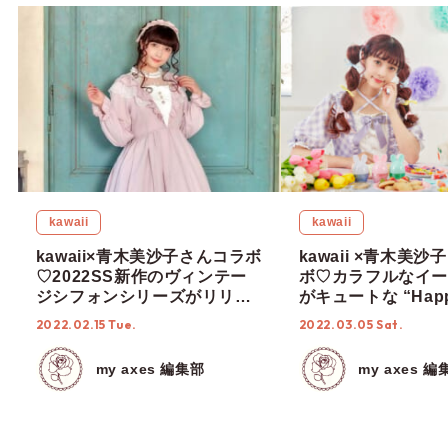
kawaii
kawaii
kawaii×青木美沙子さんコラボ
kawaii ×青木美
♡2022SS新作のヴィンテー
ボ♡カラフルなイー
ジシフォンシリーズがリリー
がキュートな “Hap
ス！
Easter” シリーズ
2022.02.15 Tue.
2022.03.05 Sat.
my axes 編集部
my axes 編