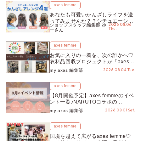
axes femme
あなたも可愛いかんざしライフを送
ってみませんか？？シチュエーショ
2026.08.06
ショップスタッフ編集部 ゆ
ン別“かんざし”のオススメ【ショッ
Thu.
ーさん
プスタッフ編集部】
axes femme
お気に入りの一着を、次の誰かへ♡
衣料品回収プロジェクトが「axes
LOOP」にアップデート！活用する
2026.08.04 Tue.
my axes 編集部
とポイントが手に入る◎
axes femme
【8月開催予定】axes femmeのイベ
ント一覧♪NARUTOコラボの
REZEN POPUPから、プチYour
2026.08.01 Sat.
my axes 編集部
Stage.、ティーパーティまで！8月
の特別なイベントをチェック◎
axes femme
国境を越えて広がるaxes femme♡