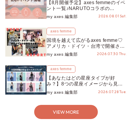
【8月開催予定】axes femmeのイベ
ント一覧♪NARUTOコラボの
REZEN POPUPから、プチYour
2026.08.01 Sat.
my axes 編集部
Stage.、ティーパーティまで！8月
の特別なイベントをチェック◎
axes femme
国境を越えて広がるaxes femme♡
アメリカ・ドイツ・台湾で開催され
たイベントをお届け！美沙子さんか
2026.07.30 Thu.
my axes 編集部
らのコメントも♬【海外イベントレ
ポート】
axes femme
【あなたはどの星座タイプが好
み？】8つの星座イメージから見つ
ける、魅力引き立つスタイリング♡
2026.07.28 Tue.
my axes 編集部
VIEW MORE