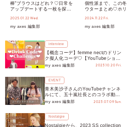
棒”ブラウスはどれ？♡日常を
個性派まで、この冬
アップデートする一枚を探し
ウターまとめ♡ホリ
てみて♪【ブラウス特集】
ズンに向けて気分を
2025.01.22 Wed.
2024.11.22 Fri.
んか？
my axes 編集部
my axes 編集部
interview
【概念コーデ】femme nectのドリン
ク擬人化コーデ♡【YouTubeショー
ト動画】
my axes 編集部
2023.10.20 Fri.
EVENT
青木美沙子さんのYouTubeチャンネ
ルにて、五十嵐社長とのコラボ動画
「axes femme コーデ対決」が公開
my axes 編集部
2023.07.09 Sun.
されました♡見どころをチェック！
Nostalgie
Nostalgie⁡から、2023 SS collection