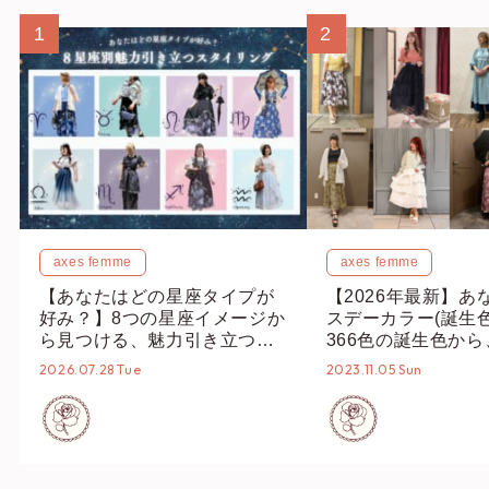
1
2
axes femme
axes femme
【あなたはどの星座タイプが
【2026年最新】あ
好み？】8つの星座イメージか
スデーカラー(誕生
ら見つける、魅力引き立つス
366色の誕生色か
タイリング♡
誕生色、バースデー
2026.07.28 Tue
2023.11.05 Sun
ーデまでご紹介♡