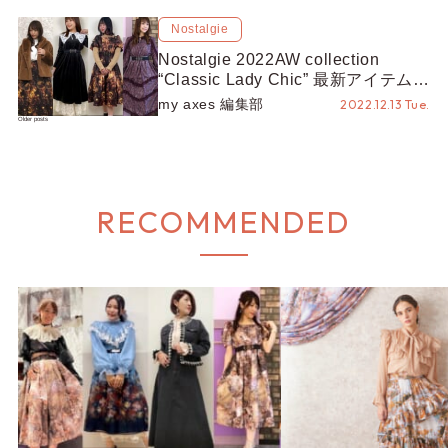
Nostalgie
Nostalgie 2022AW collection
“Classic Lady Chic” 最新アイテム
を、人気スタッフのコーデでご紹介
my axes 編集部
2022.12.13 Tue.
♡
Posts
Older posts
navigation
RECOMMENDED