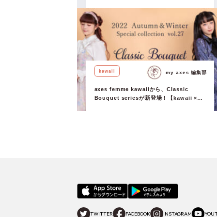
RinRin Doll 】
kawaii
my axes 編集部
axes femme kawaiiから、Classic
Bouquet seriesが新登場！【kawaii ×
Misako Aoki & Yura 】
TWITTER
FACEBOOK
INSTAGRAM
YOU