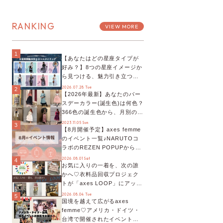
RANKING
VIEW MORE
1
【あなたはどの星座タイプが
好み？】8つの星座イメージか
ら見つける、魅力引き立つス
タイリング♡
2026.07.28 Tue
2
【2026年最新】あなたのバー
スデーカラー(誕生色)は何色？
366色の誕生色から、月別の誕
生色、バースデーカラーコー
2023.11.05 Sun
3
【8月開催予定】axes femme
デまでご紹介♡
のイベント一覧♪NARUTOコ
ラボのREZEN POPUPから、
プチYour Stage.、ティーパー
2026.08.01 Sat
4
お気に入りの一着を、次の誰
ティまで！8月の特別なイベン
かへ♡衣料品回収プロジェク
トをチェック◎
トが「axes LOOP」にアップ
デート！活用するとポイント
2026.08.04 Tue
5
国境を越えて広がるaxes
が手に入る◎
femme♡アメリカ・ドイツ・
台湾で開催されたイベントを