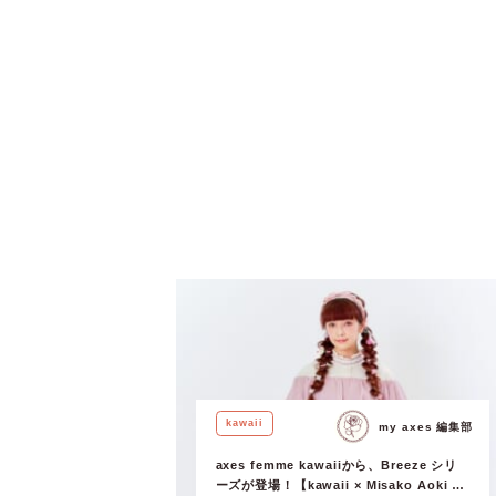
kawaii
my axes 編集部
axes femme kawaiiから、Breeze シリ
ーズが登場！【kawaii × Misako Aoki &