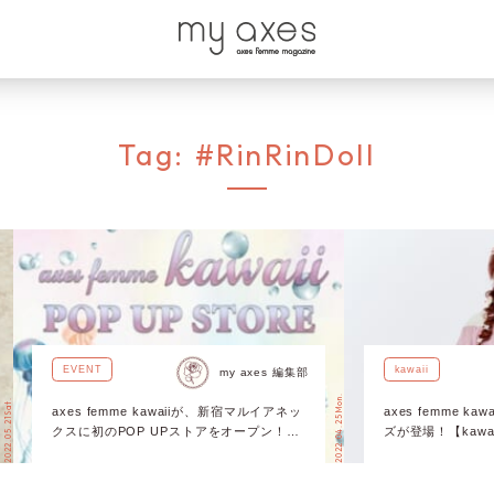
Tag:
#RinRinDoll
EVENT
kawaii
my axes 編集部
2022.04.25 Mon.
2022.05.21 Sat.
axes femme kawaiiが、新宿マルイアネッ
axes femme ka
クスに初のPOP UPストアをオープン！
ズが登場！【kawaii 
【青木美沙子さん、Rin Rin Dollさんご来
RinRin Doll 】
店】