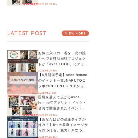
お届け！美沙子さんからのコ
2026.07.30 Thu
メントも♬【海外イベントレ
ポート】
LATEST POST
VIEW MORE
お気に入りの一着を、次の誰
かへ♡衣料品回収プロジェク
トが「axes LOOP」にアップ
デート！活用するとポイント
2026.08.04 Tue.
【8月開催予定】axes femme
が手に入る◎
のイベント一覧♪NARUTOコ
ラボのREZEN POPUPから、
プチYour Stage.、ティーパー
2026.08.01 Sat.
国境を越えて広がるaxes
ティまで！8月の特別なイベン
femme♡アメリカ・ドイツ・
トをチェック◎
台湾で開催されたイベントを
お届け！美沙子さんからのコ
2026.07.30 Thu.
【あなたはどの星座タイプが
メントも♬【海外イベントレ
好み？】8つの星座イメージか
ポート】
ら見つける、魅力引き立つス
タイリング♡
2026.07.28 Tue.