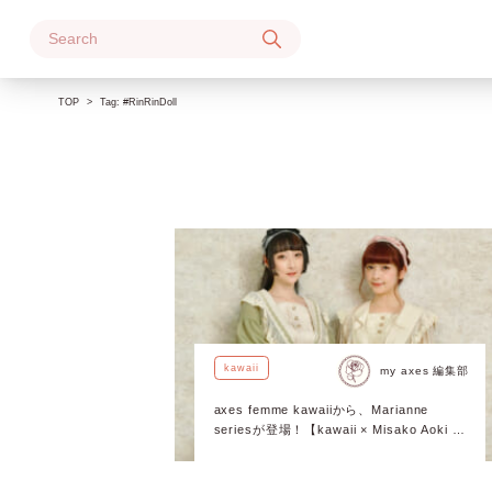
Skip
to
content
TOP
Tag:
#RinRinDoll
kawaii
my axes 編集部
axes femme kawaiiから、Marianne
seriesが登場！【kawaii × Misako Aoki &
RinRin Doll 】