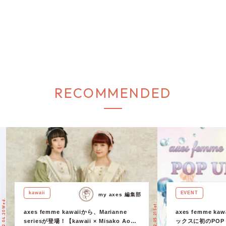
RECOMMENDED
kawaii
EVENT
my axes 編集部
2022.04.20 Wed.
2022.05.21 Sat.
axes femme kawaiiから、Marianne
axes femme 
seriesが登場！【kawaii × Misako Aoki
ックスに初のPOP