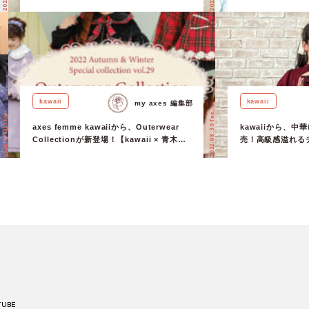
& RinRin Doll 】
【青木美沙子さん、R
店】
kawaii
kawaii
my axes 編集部
2022.08.30 Tue.
2022.07.21 Thu.
axes femme kawaiiから、Outerwear
kawaiiから、
Collectionが新登場！【kawaii × 青木美
売！高級感溢れる
沙子】
注目♩
TUBE