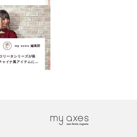
in Rin Dollさんご来
my axes 編集部
2022.02.24 Thu.
中華ロリータシリーズが発
チャイナ風アイテムに大