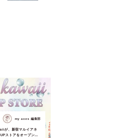
my axes 編集部
2022.04.25 Mon.
kawaiiが、新宿マルイアネ
 UPストアをオープン！