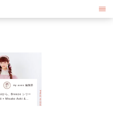
my axes 編集部
2022.04.20 Wed.
waiiから、Breeze シリー
× Misako Aoki &