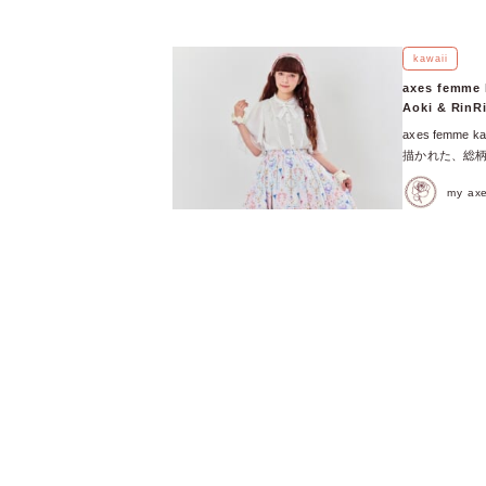
kawaii
axes femme
Aoki & RinR
axes femm
描かれた、総柄
的に漂うクラ
my a
ています♩ 日
RinRin D
柄が可愛いジャ
的なデザイン。
みにカスタマイ
スのペチスカー
の3色展開！ 
くお姫様のよう
それぞれ雰囲気
ルのようなチュ
タリのアイテム
ボンとパール釦
ーズのマリンス
「白」と大人っ
ャンスカートコ