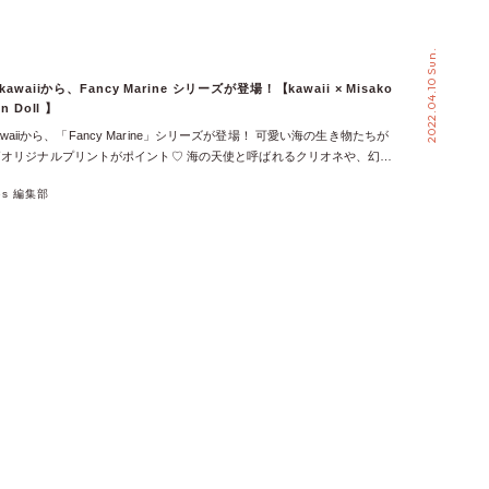
2022.04.10 Sun.
 kawaiiから、Fancy Marine シリーズが登場！【kawaii × Misako
in Doll 】
e kawaiiから、「Fancy Marine」シリーズが登場！ 可愛い海の生き物たちが
オリジナルプリントがポイント♡ 海の天使と呼ばれるクリオネや、幻想
ゲ、可愛らしく向かい合ったシーホースたちが、たっぷりと散りばめられ
xes 編集部
本ロリータ協会会長の青木美沙子さんと、海外でも活躍するモデルの
ollさんのコラボにも大注目！ ファンシーマリンジャンスカ 鮮やかな色合いと絵
ンパースカート！ 貝殻や海の生き物たちが全体にデザインされた、幻想
 胸元のレースアップは取り外し可能なので、お好みの色に変えて自分好
ズしても可愛い♡ 同じシリーズのフリルブラウスとの相性も抜群♡ レー
トやパニエを入れると、より華やかでゴージャスに◎ 紺、白、サックス
柄が一番ハッキリ見える紺は、華やかでゴージャスな印象に◎ 白は、優し
な清楚なイメージ♩ サックスは、海の中が見えるような幻想的な魅力♡
が違うので、あなた好みの色を見つけて♩ チュールフリルブラウス ベー
ールフリルが可愛いブラウス。 袖が広がっているので涼しく、夏にピッ
！ ゆったりとしていて、気になる二の腕もカバーしてくれる◎ 首元のリ
が華やかで可愛く、フリルの襟が後ろ姿もゴージャスに演出♡ 同じシリ
カートやジャンスカと合わせると、可愛さUP！ 清楚で天使のような
ぽい印象の「紺」、色鮮やかな「ラベンダー」の3色展開！ ブラウス×ジ
ーデは、袖のチュールフリル見せで華やかでゴージャスに！ スカートに