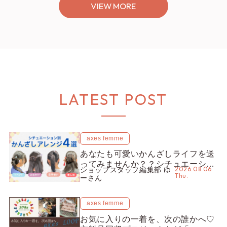
VIEW MORE
LATEST POST
axes femme
あなたも可愛いかんざしライフを送
ってみませんか？？シチュエーショ
2026.08.06
ショップスタッフ編集部 ゆ
ン別“かんざし”のオススメ【ショッ
Thu.
ーさん
プスタッフ編集部】
axes femme
お気に入りの一着を、次の誰かへ♡