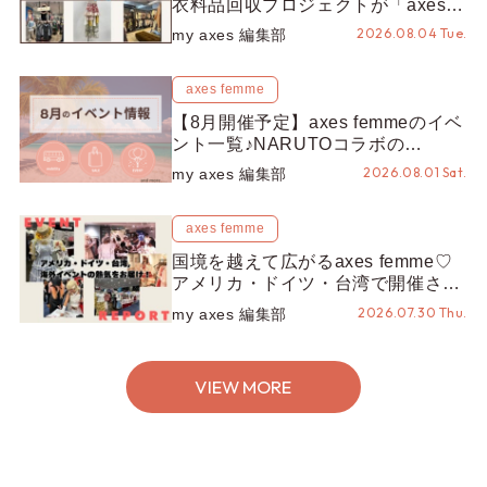
衣料品回収プロジェクトが「axes
LOOP」にアップデート！活用する
2026.08.04 Tue.
my axes 編集部
とポイントが手に入る◎
axes femme
【8月開催予定】axes femmeのイベ
ント一覧♪NARUTOコラボの
REZEN POPUPから、プチYour
2026.08.01 Sat.
my axes 編集部
Stage.、ティーパーティまで！8月
の特別なイベントをチェック◎
axes femme
国境を越えて広がるaxes femme♡
アメリカ・ドイツ・台湾で開催され
たイベントをお届け！美沙子さんか
2026.07.30 Thu.
my axes 編集部
らのコメントも♬【海外イベントレ
ポート】
VIEW MORE