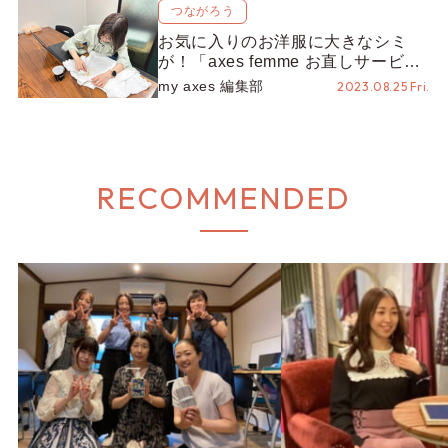
つながろう
お気に入りのお洋服に大きなシミ
が！「axes femme お直しサービ
ス」を使ってみた！
my axes 編集部
2023.08.25 Fri.
RECOMMENDED