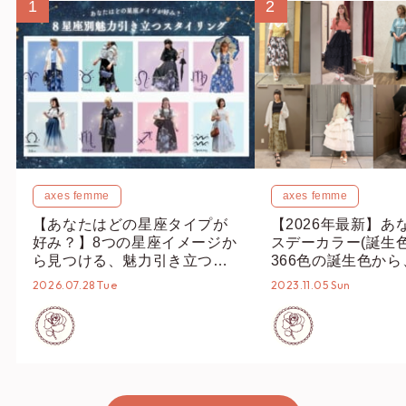
1
2
axes femme
axes femme
【あなたはどの星座タイプが
【2026年最新】あ
好み？】8つの星座イメージか
スデーカラー(誕生
ら見つける、魅力引き立つス
366色の誕生色か
タイリング♡
誕生色、バースデー
2026.07.28 Tue
2023.11.05 Sun
ーデまでご紹介♡