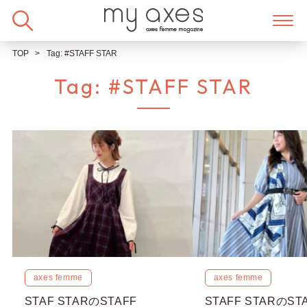
Skip
to
content
TOP
Tag:
#STAFF STAR
Tag:
#STAFF STAR
axes femme
axes femme
STAF STARのSTAFF
STAFF STARのST