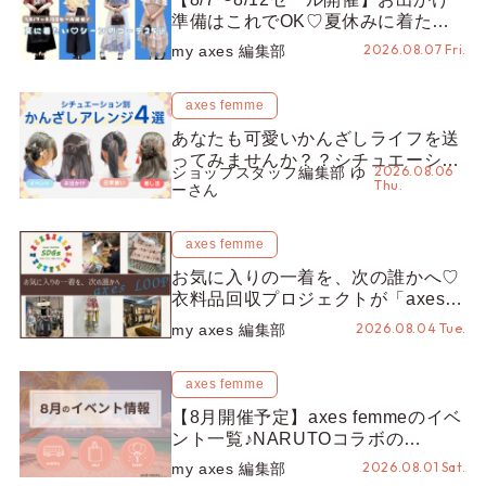
準備はこれでOK♡夏休みに着たい
コーデ25選をシーン別に徹底解説！
2026.08.07 Fri.
my axes 編集部
axes femme
あなたも可愛いかんざしライフを送
ってみませんか？？シチュエーショ
2026.08.06
ショップスタッフ編集部 ゆ
ン別“かんざし”のオススメ【ショッ
Thu.
ーさん
プスタッフ編集部】
axes femme
お気に入りの一着を、次の誰かへ♡
衣料品回収プロジェクトが「axes
LOOP」にアップデート！活用する
2026.08.04 Tue.
my axes 編集部
とポイントが手に入る◎
axes femme
【8月開催予定】axes femmeのイベ
ント一覧♪NARUTOコラボの
REZEN POPUPから、プチYour
2026.08.01 Sat.
my axes 編集部
Stage.、ティーパーティまで！8月