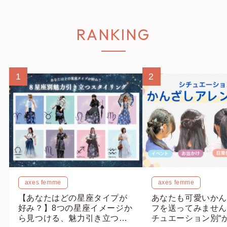
RANKING
1
2
axes femme
axes femme
【あなたはどの星座タイプが
あなたも可愛いかん
好み？】8つの星座イメージか
フを送ってみません
ら見つける、魅力引き立つス
チュエーション別“