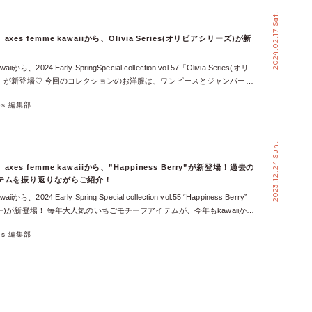
 Doll series（エレガントドールシリーズ）」ってどんなシリーズ？ 【ワンピー
2024.02.17 Sat.
ドールワンピース 【ジャンパースカート】エレガントドールジャンスカ
ース襟リボン付ブラウス 【帽子】リボンサマーベレー
es femme kawaiiから、Olivia Series(オリビアシリーズ)が新
waiiから、2024 Early SpringSpecial collection vol.57「Olivia Series(オリ
」が新登場♡ 今回のコレクションのお洋服は、ワンピースとジャンパース
スの計3アイテムがリリースされます♪ 2月16日(金)から、
xes 編集部
Crystal/Gold Rose会員様の先行販売が開始しており、いよいよ本日2月17日(土)
原宿店で先行販売&20時からWEB一般先行販売、2月23日(金)からは
開店舗での販売が開始します！！ ※展開店舗：サンシャインシティ、新宿ミロ
2023.12.24 Sun.
イナス、HEPFIVE、イクスピアリ、名古屋パルコ 今回は、そんな ”オリ
 の全アイテムを全カラーまとめてご紹介！♡ これからやってくる春の季
es femme kawaiiから、”Happiness Berry”が新登場！過去の
ピクニックなどに、ぜひ着て行ってください♡ 【ワンピース】オリビア
テムを振り返りながらご紹介！
ジャンパースカート】オリビアジャンパースカート 【ブラウス】スタンド
aiiから、2024 Early Spring Special collection vol.55 “Happiness Berry”
 axes femme kawaii ラフォーレ原宿店 店長あおいが、オリビアシリー
ー)が新登場！ 毎年大人気のいちごモチーフアイテムが、今年もkawaiiから
説♡ 今回ご紹介した、axes femme kawaii 春の新コレクション「オリ
 12月23日(土)20:00より、WEB一般先行販売が開始しました！ そこで
」が気になる方は、下のリンクをクリック！！
xes 編集部
柄満載のアイテムたちを全アイテム全カラーまとめてご紹介♪ 過去にリ
ちごモチーフアイテムまで振り返りながらご紹介します♡ 【ワンピー
リーワンピース 【ジャンスカ】ハピネスベリージャンスカ 【ニットプ
トニットプル 【ブルゾン】フリルフーディブルゾン 【ブラウス】スカラ
ウス 【カーディガン】苺の編みぐるみニットカーデ 【シューズ】リボン
シューズ 【シューズ】ローヒールリボンパンプス 【ソックス】透かしレ