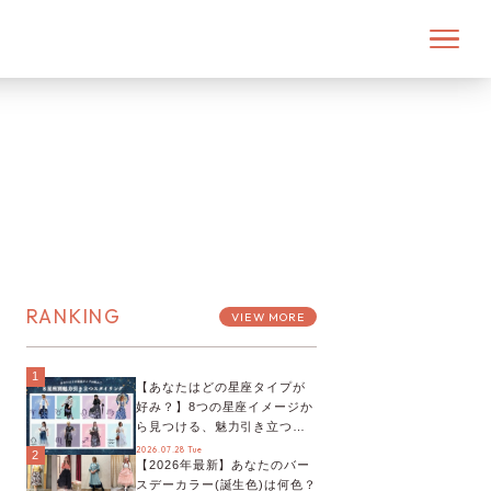
RANKING
VIEW MORE
1
【あなたはどの星座タイプが
好み？】8つの星座イメージか
ら見つける、魅力引き立つス
タイリング♡
2026.07.28 Tue
2
【2026年最新】あなたのバー
スデーカラー(誕生色)は何色？