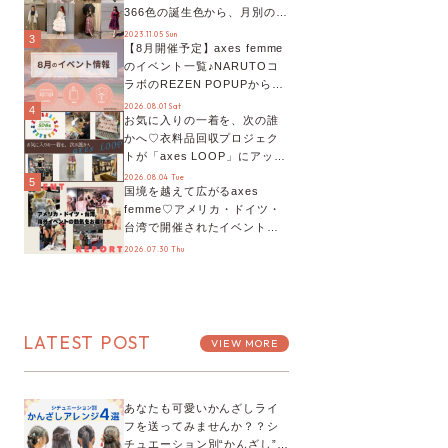
366色の誕生色から、月別の誕
生色、バースデーカラーコー
2023.11.05 Sun
3
【8月開催予定】axes femme
デまでご紹介♡
のイベント一覧♪NARUTOコ
ラボのREZEN POPUPから、
プチYour Stage.、ティーパー
2026.08.01 Sat
4
お気に入りの一着を、次の誰
ティまで！8月の特別なイベン
かへ♡衣料品回収プロジェク
トをチェック◎
トが「axes LOOP」にアップ
デート！活用するとポイント
2026.08.04 Tue
5
国境を越えて広がるaxes
が手に入る◎
femme♡アメリカ・ドイツ・
台湾で開催されたイベントを
お届け！美沙子さんからのコ
2026.07.30 Thu
メントも♬【海外イベントレ
ポート】
LATEST POST
VIEW MORE
あなたも可愛いかんざしライ
フを送ってみませんか？？シ
チュエーション別“かんざし”の