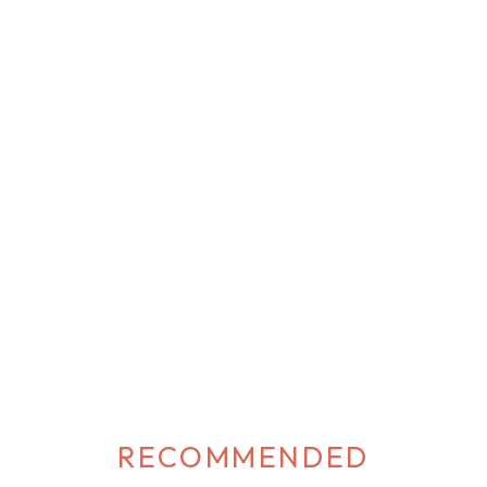
ックス 【ヘアアクセ】レーシーお袖留め 【ヘアアクセ】レースリボンカ
021年にリリースされたいちご柄アイテムの振り返り♡ 毎年大人気のいちご
過去の特設ページもご用意がありますので、この機会にぜひご覧ください
s Picnic” 2022年 “Berry fields” 2023年 “Rose Berry” 2024年 “Happiness
awaiiラインで特に毎年大人気ののいちご柄アイテム♡ 今年もキュートなデザイ
ちろん2024年も特設ページのご用意がありますので、ぜひご覧ください♪
RECOMMENDED