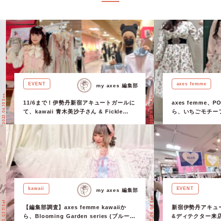
EVENT
axes femme
my axes 編集部
2022.04.10 Sun.
2022.11.03 Thu.
11/6まで！伊勢丹新宿アキュートガールに
axes femme、P
て、kawaii 青木美沙子さん & Fickle
ら、いちごモチー
Bebe イケダナナさんの来店イベントを開
催中！
kawaii
EVENT
my axes 編集部
2023.04.08 Sat.
2023.03.11 Sat.
【編集部調査】axes femme kawaiiか
新宿伊勢丹アキュ
ら、Blooming Garden series (ブルーミ
&ディテクター来