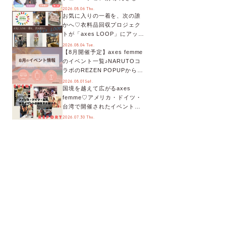
オススメ【ショップスタッフ
2026.08.06 Thu.
お気に入りの一着を、次の誰
編集部】
かへ♡衣料品回収プロジェク
トが「axes LOOP」にアップ
デート！活用するとポイント
2026.08.04 Tue.
【8月開催予定】axes femme
が手に入る◎
のイベント一覧♪NARUTOコ
ラボのREZEN POPUPから、
プチYour Stage.、ティーパー
2026.08.01 Sat.
国境を越えて広がるaxes
ティまで！8月の特別なイベン
femme♡アメリカ・ドイツ・
トをチェック◎
台湾で開催されたイベントを
お届け！美沙子さんからのコ
2026.07.30 Thu.
メントも♬【海外イベントレ
ポート】