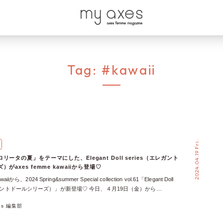
Tag:
#kawaii
2024.04.19 Fri.
ータの夏」をテーマにした、Elegant Doll series（エレガント
がaxes femme kawaiiから登場♡
waiiから、2024 Spring&summer Special collection vol.61「Elegant Doll
エレガントドールシリーズ）」が新登場♡ 今日、４月19日（金）から
/Gold/Red Rose会員様のオンライン先行販売がスタートします！ 今回は、そん
xes 編集部
t Doll series（エレガントドールシリーズ）」のアイテムをご紹介♪ 暖かい日
連休も控える今。オシャレして、ちょっと早い夏を楽しみませんか♡