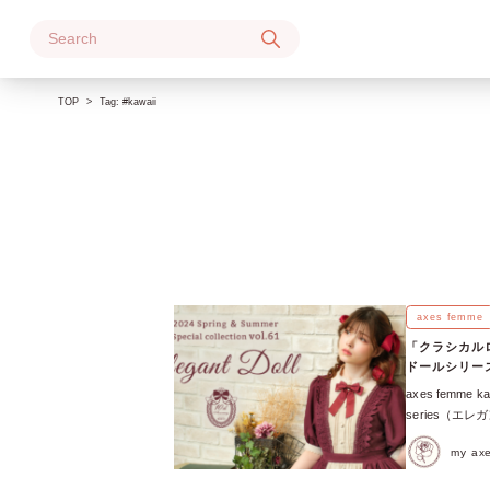
Skip
to
content
TOP
Tag:
#kawaii
axes femme
「クラシカルロリ
ドールシリーズ）
axes femme ka
series（
Platinum
my a
な「Elegan
が増え、大型