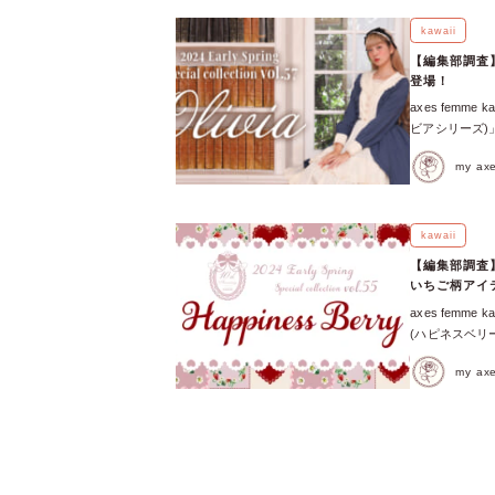
「Elegant
ス】エレガント
kawaii
【ブラウス】レ
【編集部調査】ax
登場！
axes femme ka
ビアシリーズ)
カート、ブラウ
my a
Platinum/
からラフォーレ
kawaii展
ード、横浜ジョ
kawaii
ビアシリーズ”
【編集部調査】ax
節、お花見や
いちご柄アイ
ワンピース 【
axes femme kaw
襟フリルブラウス
(ハピネスベリ
ズのポイントを解
待望のリリース
ビアシリーズ
my a
今回は、いちご
リースされたい
ス】ハピネスベ
ル】ハートドッ
ップ苺刺繍ブラ
スカラップ配色