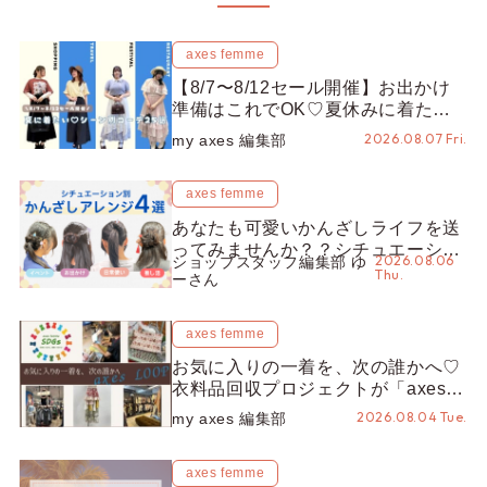
axes femme
【8/7〜8/12セール開催】お出かけ
準備はこれでOK♡夏休みに着たい
コーデ25選をシーン別に徹底解説！
2026.08.07 Fri.
my axes 編集部
axes femme
あなたも可愛いかんざしライフを送
ってみませんか？？シチュエーショ
2026.08.06
ショップスタッフ編集部 ゆ
ン別“かんざし”のオススメ【ショッ
Thu.
ーさん
プスタッフ編集部】
axes femme
お気に入りの一着を、次の誰かへ♡
衣料品回収プロジェクトが「axes
LOOP」にアップデート！活用する
2026.08.04 Tue.
my axes 編集部
とポイントが手に入る◎
axes femme