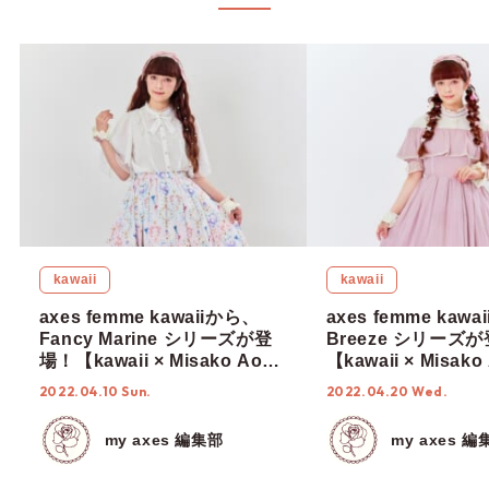
kawaii
kawaii
axes femme kawaiiから、
axes femme kaw
Fancy Marine シリーズが登
Breeze シリーズ
場！【kawaii × Misako Aoki
【kawaii × Misako
& RinRin Doll 】
RinRin Doll 】
2022.04.10 Sun.
2022.04.20 Wed.
my axes 編集部
my axes 編