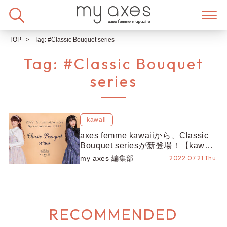
Skip
to
content
TOP
Tag:
#Classic Bouquet series
Tag:
#Classic Bouquet
series
kawaii
axes femme kawaiiから、Classic
Bouquet seriesが新登場！【kawaii
× Misako Aoki & Yura 】
my axes 編集部
2022.07.21 Thu.
RECOMMENDED