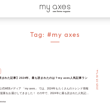
Tag:
#my axes
2025.03.18 Tue.
まれた記事】2024年、最も読まれたのは？my axes人気記事ラン
meの公式WEBメディア 「my axes」 では、2024年もたくさんのトレンド情報
提案をお届けしてきました！ その中で、2024年に最も読まれた人気記事
か…？ 「推し活ファッション」「着回し術」「新作アイテム特集」な
emme
た記事をランキング形式でご紹介します♡ あなたのお気に入りの記事は
ている？さっそくチェックして、もう一度読み返してみてくださいね♪