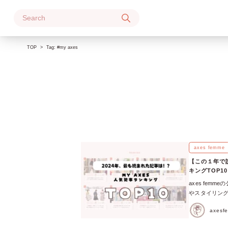
Skip
to
content
TOP
Tag:
#my axes
axes femme
【この１年で読
キングTOP10
axes fem
やスタイリング
はどれだったの
axesf
ど、話題を集め
ランクインし