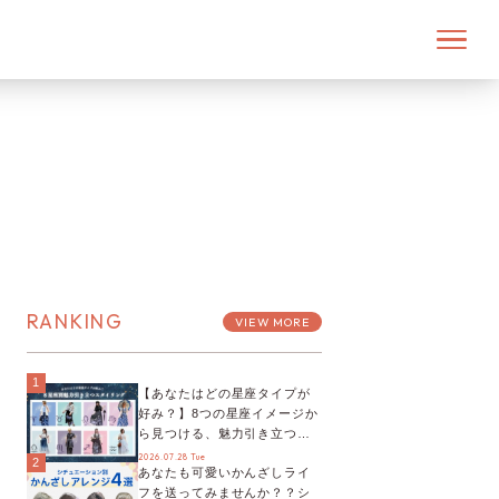
RANKING
VIEW MORE
1
【あなたはどの星座タイプが
好み？】8つの星座イメージか
ら見つける、魅力引き立つス
タイリング♡
2026.07.28 Tue
2
あなたも可愛いかんざしライ
フを送ってみませんか？？シ