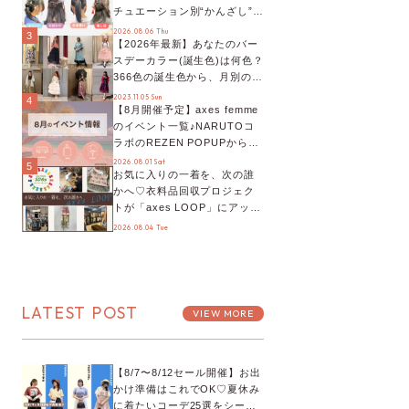
チュエーション別“かんざし”の
オススメ【ショップスタッフ
2026.08.06 Thu
3
【2026年最新】あなたのバー
編集部】
スデーカラー(誕生色)は何色？
366色の誕生色から、月別の誕
生色、バースデーカラーコー
2023.11.05 Sun
4
【8月開催予定】axes femme
デまでご紹介♡
のイベント一覧♪NARUTOコ
ラボのREZEN POPUPから、
プチYour Stage.、ティーパー
2026.08.01 Sat
5
お気に入りの一着を、次の誰
ティまで！8月の特別なイベン
かへ♡衣料品回収プロジェク
トをチェック◎
トが「axes LOOP」にアップ
デート！活用するとポイント
2026.08.04 Tue
が手に入る◎
LATEST POST
VIEW MORE
【8/7〜8/12セール開催】お出
かけ準備はこれでOK♡夏休み
に着たいコーデ25選をシーン