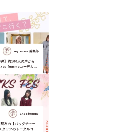
my axes 編集部
2025.03.10 Mon.
3弾】約100人の声から
es femmeコーデ大公
axesfemme
2024.11.29 Fri.
S限定配布の【バッグチャー
スタッフのトータルコー