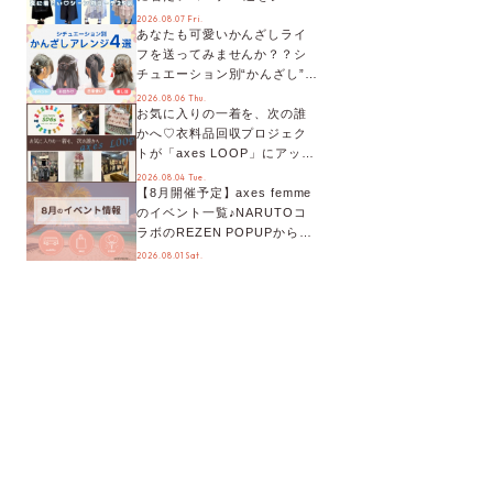
別に徹底解説！
2026.08.07 Fri.
あなたも可愛いかんざしライ
フを送ってみませんか？？シ
チュエーション別“かんざし”の
オススメ【ショップスタッフ
2026.08.06 Thu.
お気に入りの一着を、次の誰
編集部】
かへ♡衣料品回収プロジェク
トが「axes LOOP」にアップ
デート！活用するとポイント
2026.08.04 Tue.
【8月開催予定】axes femme
が手に入る◎
のイベント一覧♪NARUTOコ
ラボのREZEN POPUPから、
プチYour Stage.、ティーパー
2026.08.01 Sat.
ティまで！8月の特別なイベン
トをチェック◎