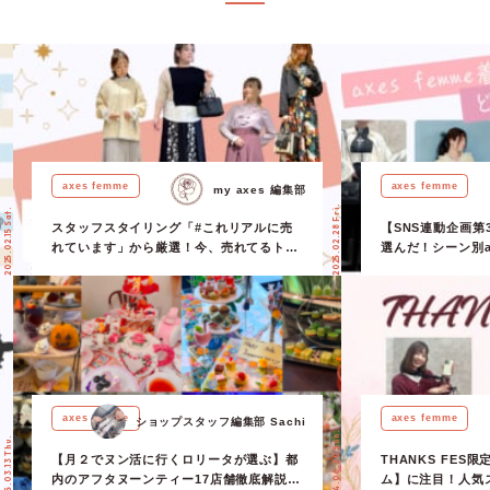
axes femme
axes femme
my axes 編集部
2025.02.28 Fri.
2025.02.15 Sat.
スタッフスタイリング「#これリアルに売
【SNS連動企画第
れています」から厳選！今、売れてるトレ
選んだ！シーン別ax
ンド10コーデ全部見せ♡
開
axes femme
axes femme
ショップスタッフ編集部 Sachi
2024.06.30 Sun.
2025.03.13 Thu.
【月２でヌン活に行くロリータが選ぶ】都
THANKS FE
内のアフタヌーンティー17店舗徹底解説！
ム】に注目！人気