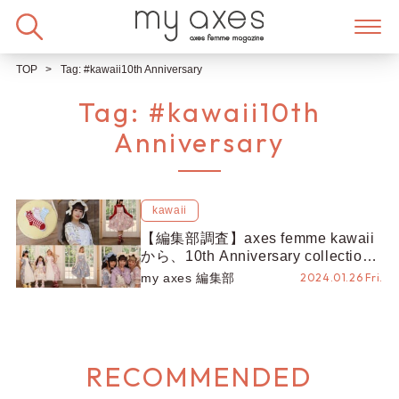
Skip
to
content
TOP
Tag:
#kawaii10th Anniversary
Tag:
#kawaii10th
Anniversary
kawaii
【編集部調査】axes femme kawaii
から、10th Anniversary collection
が新登場！特別なアイテムが勢揃い
my axes 編集部
2024.01.26 Fri.
♪【10周年】
RECOMMENDED