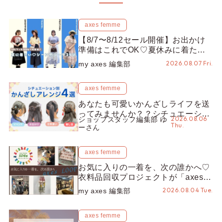
axes femme
【8/7〜8/12セール開催】お出かけ
準備はこれでOK♡夏休みに着たい
コーデ25選をシーン別に徹底解説！
2026.08.07 Fri.
my axes 編集部
axes femme
あなたも可愛いかんざしライフを送
ってみませんか？？シチュエーショ
2026.08.06
ショップスタッフ編集部 ゆ
ン別“かんざし”のオススメ【ショッ
Thu.
ーさん
プスタッフ編集部】
axes femme
お気に入りの一着を、次の誰かへ♡
衣料品回収プロジェクトが「axes
LOOP」にアップデート！活用する
2026.08.04 Tue.
my axes 編集部
とポイントが手に入る◎
axes femme