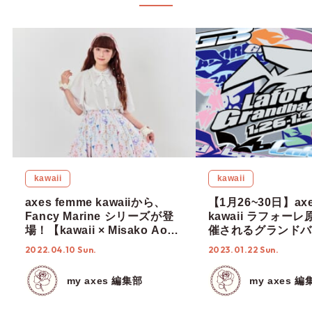
kawaii
kawaii
axes femme kawaiiから、
【1月26~30日】axe
Fancy Marine シリーズが登
kawaii ラフォー
場！【kawaii × Misako Aoki
催されるグランドバ
& RinRin Doll 】
ポイントを、店長の
2022.04.10 Sun.
2023.01.22 Sun.
伺いました♡
my axes 編集部
my axes 編