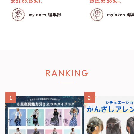
2022.03.26 Sat.
2022.03.20 Sun.
my axes 編集部
my axes 編
RANKING
1
2