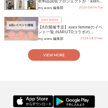
衣料品回収プロジェクトが「axes
LOOP」にアップデート！活用する
2026.08.04 Tue.
my axes 編集部
とポイントが手に入る◎
axes femme
【8月開催予定】axes femmeのイベ
ント一覧♪NARUTOコラボの
REZEN POPUPから、プチYour
2026.08.01 Sat.
my axes 編集部
Stage.、ティーパーティまで！8月
の特別なイベントをチェック◎
VIEW MORE