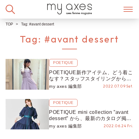
Skip
to
content
TOP
Tag:
#avant dessert
Tag:
#avant dessert
POETIQUE
POETIQUE新作アイテム、どう着こ
なす？スタッフスタイリングから、
おすすめコーデをご紹介！
my axes 編集部
2022.07.09 Sat.
POETIQUE
POETIQUE mini collection ”avant
dessert” から、最新のカタログ掲載
アイテムをご紹介！
my axes 編集部
2022.06.24 Fri.