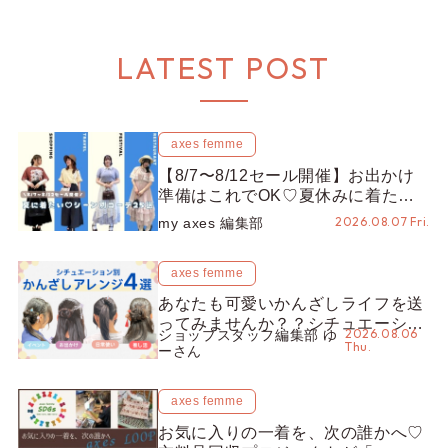
LATEST POST
axes femme
【8/7〜8/12セール開催】お出かけ
準備はこれでOK♡夏休みに着たい
コーデ25選をシーン別に徹底解説！
2026.08.07 Fri.
my axes 編集部
axes femme
あなたも可愛いかんざしライフを送
ってみませんか？？シチュエーショ
2026.08.06
ショップスタッフ編集部 ゆ
ン別“かんざし”のオススメ【ショッ
Thu.
ーさん
プスタッフ編集部】
axes femme
お気に入りの一着を、次の誰かへ♡