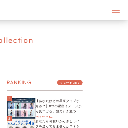
llection
RANKING
VIEW MORE
1
【あなたはどの星座タイプが
好み？】8つの星座イメージか
ら見つける、魅力引き立つス
タイリング♡
2026.07.28 Tue
2
あなたも可愛いかんざしライ
フを送ってみませんか？？シ