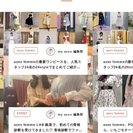
axes femme
axes femme
my axes 編集部
2023.03.26 Sun.
2023.04.23 Sun.
axes femmeの最新ワンピースを、人気ス
axes femme
タッフ24名の24styleでまとめてご紹介
タッフ26名の26s
♡【新作アイテム】
♡【最新アイテム
EVENT
axes femme
my axes 編集部
2023.06.27 Tue.
2022.10.20 Thu.
axes femme LAB 銀座で、初めての骨格
axes femme、P
診断を受けてきました♡ 骨格診断でファッ
ら、いちごモチー