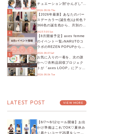
チュエーション別“かんざし”の
オススメ【ショップスタッフ
2026.08.06 Thu
3
【2026年最新】あなたのバー
編集部】
スデーカラー(誕生色)は何色？
366色の誕生色から、月別の誕
生色、バースデーカラーコー
2023.11.05 Sun
4
【8月開催予定】axes femme
デまでご紹介♡
のイベント一覧♪NARUTOコ
ラボのREZEN POPUPから、
プチYour Stage.、ティーパー
2026.08.01 Sat
5
お気に入りの一着を、次の誰
ティまで！8月の特別なイベン
かへ♡衣料品回収プロジェク
トをチェック◎
トが「axes LOOP」にアップ
デート！活用するとポイント
2026.08.04 Tue
が手に入る◎
LATEST POST
VIEW MORE
【8/7〜8/12セール開催】お出
かけ準備はこれでOK♡夏休み
に着たいコーデ25選をシーン