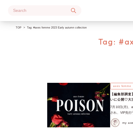
Skip
to
content
TOP
Tag:
#axes femme 2023 Early autumn collection
Tag:
#ax
axes femme
【編集部調査】ax
いに公開♡大注
約開始！】
7月10日(月)、ax
され、VIP先行
femme公式オ
my a
まで、axes fe
で、お早めにチ