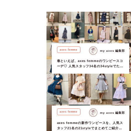
axes femme
my axes 編集部
春といえば、axes femmeのワンピースコ
ーデ♡ 人気スタッフ34名の34styleでたっ
ぷりとご紹介！
axes femme
my axes 編集部
axes femmeの新作ワンピースを、人気ス
タッフ21名の21styleでまとめてご紹介