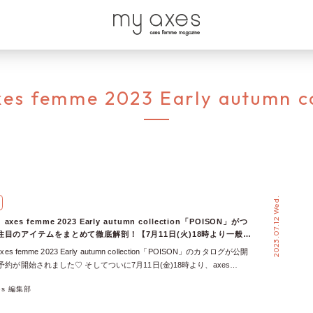
es femme 2023 Early autumn co
2023.07.12 Wed.
es femme 2023 Early autumn collection「POISON」がつ
目のアイテムをまとめて徹底解剖！【7月11日(火)18時より一般予
es femme 2023 Early autumn collection「POISON」のカタログが公開
予約が開始されました♡ そしてついに7月11日(金)18時より、axes
ンラインショップにて、WEB一般予約が開始！ さらに、7月16日(日)23:59
xes 編集部
mme 2023 Early autumn collectionの対象予約アイテムがポイント3倍なの
ェックしてお得にゲットしましょう♪ ということで今回は、axes femme