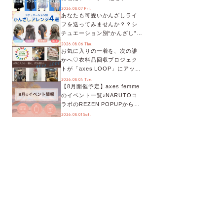
別に徹底解説！
2026.08.07 Fri.
あなたも可愛いかんざしライ
フを送ってみませんか？？シ
チュエーション別“かんざし”の
オススメ【ショップスタッフ
2026.08.06 Thu.
お気に入りの一着を、次の誰
編集部】
かへ♡衣料品回収プロジェク
トが「axes LOOP」にアップ
デート！活用するとポイント
2026.08.04 Tue.
【8月開催予定】axes femme
が手に入る◎
のイベント一覧♪NARUTOコ
ラボのREZEN POPUPから、
プチYour Stage.、ティーパー
2026.08.01 Sat.
ティまで！8月の特別なイベン
トをチェック◎