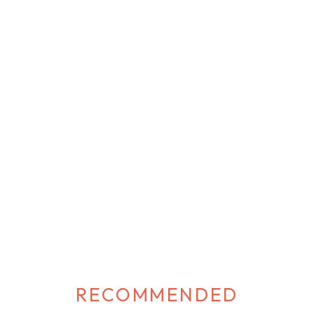
人気スタッフの着用コーデ♡ axes femme 2023 Early autumn
n「POISON」の小物アイテムにも注目♡ […]
RECOMMENDED