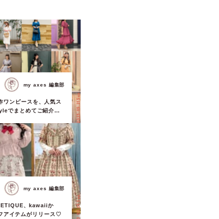
my axes 編集部
2023.05.21 Sun.
の新作ワンピースを、人気ス
tyleでまとめてご紹介
】
my axes 編集部
2023.02.05 Sun.
OETIQUE、kawaiiか
フアイテムがリリース♡