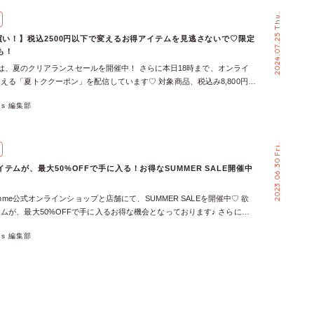
！」という一押しコーディネートをご紹介します♪ 気に入ったスタイリ
2024.07.25 Thu.
インショップでそのまま「コーディネート買い」して、お得にGETする
スタッフたちのお出かけ提案を参考に、セールでお得に賢く、最高の夏の
終買い！】税込2500円以下で変えるお得アイテムを見逃さないで♡限定
しょう♪ SUMMER FESの見どころ＆お得なお買い物術を完全ガイド！ 7
も！
ら7月21日（火）までの5日間、axes femme公式オンラインショップにて
mmeでは、夏のクリアランスセールを開催中！ さらに本日18時まで、オンライ
FESがスタートします！ お出かけ服がお得に手に入るだけでなく、タイムセ
える「夏トククーポン」を配信しています♡ 対象商品、税込み8,800円以
などワクワクするコンテンツが盛りだくさんです♡ FESを200%お得に楽
800円OFFになるお得なクーポンなので要チェック！ 今回は、セールの
バーズ登録」がおすすめ！ さらにお買い物をしたい方は、axes femmeメ
xes 編集部
得にゲットできる2,500円以下のアイテムをご紹介◎ 最後には、1500円
登録（無料）をしてみて♡ あらかじめ登録しておくことで、今回のセー
うファッション雑貨もピックアップしています♡ 熱い夏を乗り切るオシ
＆便利になります◎ オンラインショップでのお買い物が初めての方も、
、この機会にお得にゲットしちゃいましょう！ 【50%OFF】ベルト付バ
行かれている方も、この機会にぜひ登録を済ませて、FESへの準備を万
2023.06.30 Fri.
ート まるっとしたシルエットが乙女心をくすぐる、トレンドのバルーン
てくださいね。 【イオンモール高松 あげは】ひまわり畑に映える♡甘さ
スカート♡ 大きめのバックルでウエストラインをマークすることで、脚
かけカジュアル ＼ このコーデで行きたい、おすすめスポット♡ ／ 香川
テムが、最大50%OFFで手に入る！お得なSUMMER SALE開催中
てくれる効果も！ どんなスタイリングにも合わせやすいベーシックカラ
のひまわり畑 ＼SUMMER FESでゲットしたいアイテムはこちら／ 【仙
秋まで長く着られること間違いなし！ 【20%OFF】吸水速乾肩レースリ
ト さちゃ】水族館デートや旅行に最適！上下接触冷感で涼やかに◎ ＼
femme公式オンラインショップと店舗にて、SUMMER SALEを開催中♡ 欲
ぎる夏。１枚持っていると助かるのが、吸水速乾機能付きのインナータン
きたい、おすすめスポット♡ ／ 宮城県・仙台うみの杜水族館 ＼
ムが、最大50%OFFで手に入るお得な機会となっております♪ さらに、
、カットソー、ワンピース…どんなアイテムとも重ね着しやすい万能アイ
FESでゲットしたいアイテムはこちら／ 【ららぽーと横浜 Rika】港町に映
プでは本日6/30(金)23:59までポイント３倍！！！ ということで今回
ない生地感なので、シャツをサラッと羽織ってインナー見えもオススメで
くる、キレイめエレガンス♡ ＼ このコーデで行きたい、おすすめスポッ
xes 編集部
続出のSUMMER SALE対象アイテムの中から、カラー含め僅かながら在庫
OFF】前後２ＷＡＹカットワークプルオーバー 前後２ＷＡＹで使えるカット
川県・港の見える丘公園（みなとみらい） ＼SUMMER FESでゲットしたい
のアイテムをご紹介！ SUMMER SALE、おすすめの11％OFFアイテム
バーは、ネックデザインがポイント！ ネック〜ショルダー部分にかけて
ら／ 【ラゾーナ川崎 こっちー🎀】お仕事帰りやお買い物に♪ 白×紺で知
クチュニックワンピース【axes femme】 SUMMER SALE、おすすめの
替えがあり、ロープのようなデザインが首元をすっきりと見せてくれます
 このコーデで行きたい、おすすめスポット♡ ／ 神奈川県・ラゾーナ川崎
Fアイテム♡ ヴィンテージ風ドレス【POETIQUE】 総レースシアーケープ
で、コーディネートをシックで上品な印象に◎ 【20%OFF】タックスリー
MMER FESでゲットしたいアイテムはこちら／ 【イオンモール春日部 ルカ
ETIQUE】 ペーパー×レースかごバッグ【axes femme】 SUMMER
 やっぱりいつの季節も可愛いのが、花柄のブラウス♡ シンプルなベース
ライブ会場でも涼しくお洒落に！モードな推し活スタイル […]
すめの30％～39％OFFアイテム♡ アクアマリンカメオ風ネックレス
全面にあしらうことで、パッと目を惹く華やかな１着に。 ゆったりとし