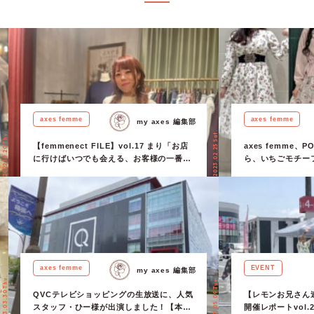
axes femme
axes femme
my axes 編集部
2023.02.25 Sat.
2022.10.20 Thu.
【femmenect FILE】vol.17 まり「お店
axes femme、P
に行けばいつでも会える、お客様の一番の
ら、いちごモチー
ファム友でありたい。」
axes femme
EVENT
my axes 編集部
2023.03.30 Thu.
2023.05.09 Tue.
QVCテレビショッピングの生放送に、人気
【レモンお兄さん連載
スタッフ・ひー様が出演しました！【本番
開催レポートvol