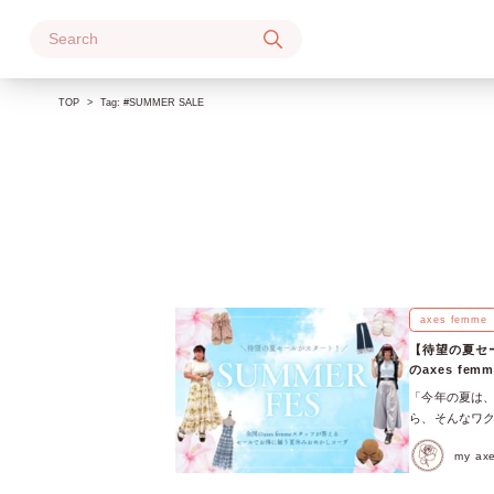
Skip
to
content
TOP
Tag:
#SUMMER SALE
axes femme
【待望の夏セー
のaxes f
「今年の夏は、
ら、そんなワク
夏休みを控えて
my a
ップの夏の大セ
axes fe