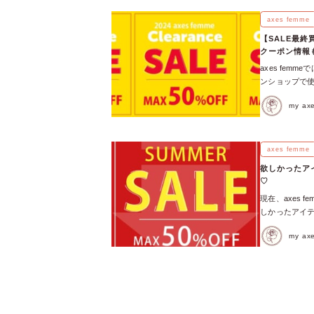
なら絶対にこれ
ングは、オンラ
axes femme
のが大正解◎ 
【SALE最
準備をはじめま
クーポン情報
月17日（金）か
axes fe
SUMMER 
ンショップで使
ールやクーポン
上お買い上げで
しむなら「メン
my a
今だからこそお
ンバーズの会員
以内で買えちゃ
ルがさらにお得
ャレアイテムを
いつもは店舗に
ルーンミニスカ
axes femme
全に整えておい
シルエットミニ
控えめな、お出
欲しかったアイ
をほっそり見せ
県・まんのう町
♡
ーなので、夏〜
台港アウトレッ
現在、axes 
ブタンク 熱す
このコーデで行
しかったアイテ
ク♡ ブラウス
SUMMER 
オンラインショッ
テム！ 薄すぎ
えるブルーでつ
my a
は、 売り切れ
す。 【20%
ト♡ ／ 神奈
が残っている注目
ワークプルオー
アイテムはこち
♡ シアーチェッ
特徴的な切り
的に魅せて ＼
20～29％OF
♡ たった１枚
プラザ ＼SU
ジャケット【PO
ブ花柄ブラウス
☁️🎀】熱い
SALE、おす
カラーに花柄を