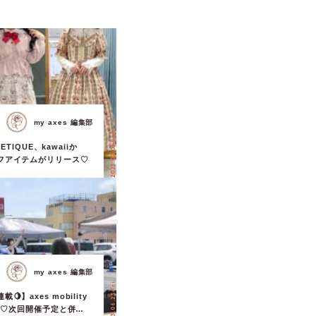
my axes 編集部
2023.02.05 Sun.
OETIQUE、kawaiiか
フアイテムがリリース♡
my axes 編集部
2023.06.23 Fri.
】axes mobility
.2♡次回開催予定と併せ