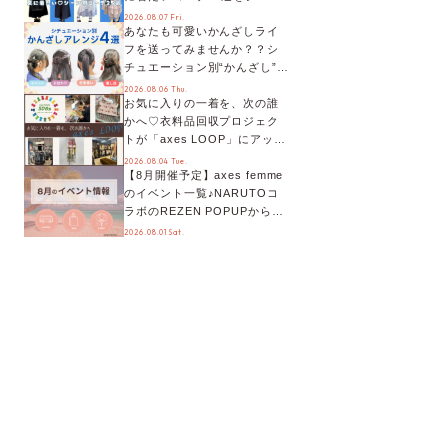
別に徹底解説！
2026.08.07 Fri.
あなたも可愛いかんざしライ
フを送ってみませんか？？シ
チュエーション別“かんざし”の
オススメ【ショップスタッフ
2026.08.06 Thu.
お気に入りの一着を、次の誰
編集部】
かへ♡衣料品回収プロジェク
トが「axes LOOP」にアップ
デート！活用するとポイント
2026.08.04 Tue.
【8月開催予定】axes femme
が手に入る◎
のイベント一覧♪NARUTOコ
ラボのREZEN POPUPから、
プチYour Stage.、ティーパー
2026.08.01 Sat.
ティまで！8月の特別なイベン
トをチェック◎