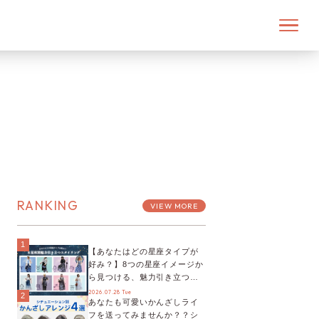
RANKING
VIEW MORE
1
【あなたはどの星座タイプが
好み？】8つの星座イメージか
ら見つける、魅力引き立つス
タイリング♡
2026.07.28 Tue
2
あなたも可愛いかんざしライ
フを送ってみませんか？？シ