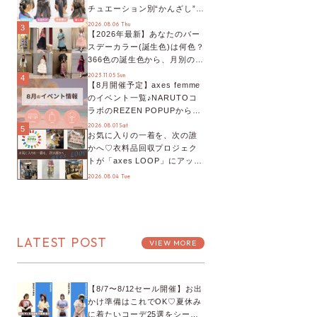
チュエーション別“かんざし”の
オススメ【ショップスタッフ
2026.08.06 Thu
3
【2026年最新】あなたのバー
編集部】
スデーカラー(誕生色)は何色？
366色の誕生色から、月別の誕
生色、バースデーカラーコー
2023.11.05 Sun
4
【8月開催予定】axes femme
デまでご紹介♡
のイベント一覧♪NARUTOコ
ラボのREZEN POPUPから、
プチYour Stage.、ティーパー
2026.08.01 Sat
5
お気に入りの一着を、次の誰
ティまで！8月の特別なイベン
かへ♡衣料品回収プロジェク
トをチェック◎
トが「axes LOOP」にアップ
デート！活用するとポイント
2026.08.04 Tue
が手に入る◎
LATEST POST
VIEW MORE
【8/7〜8/12セール開催】お出
かけ準備はこれでOK♡夏休み
に着たいコーデ25選をシーン