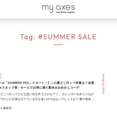
Tag:
#SUMMER SALE
2026.07.18 Sat.
ル「SUMMER FES」スタート！】この夏どこ行く？何着る？全国
emmeスタッフ発・セールでお得に揃う夏休みおめかしコーデ
どこへ行ってどんな思い出を作ろうかな？♡」 カレンダーをめくりなが
ワクした計画を立てている方も多いのではないでしょうか？ 夏の連休や
、お出かけ気分が高まるこの季節。 今年も、axes femmeオンラインショ
xes 編集部
ール「SUMMER FES」がやってきます♡ 今回は、全国の店舗で働く
mmeの現役スタッフたちが、地元のおすすめお出かけスポットと、「そこに行く