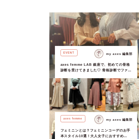
EVENT
my axes 編集部
axes femme LAB 銀座で、初めての骨格
診断を受けてきました♡ 骨格診断でファッ
ションの幅が広がる！ 診断方法などを徹底
レポート！
axes femme
my axes 編集部
フェミニンとは？フェミニンコーデのお手
本スタイル10選！大人女子におすすめ