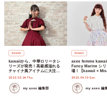
kawaii
kawaii
kawaiiから、中華ロリータシ
axes femme kaw
リーズが発売！高級感溢れる
Fancy Marine 
チャイナ風アイテムに大注目
場！【kawaii × Mis
♩
& RinRin Doll 】
2022.02.24 Thu.
2022.04.10 Sun.
my axes 編集部
my axes 編