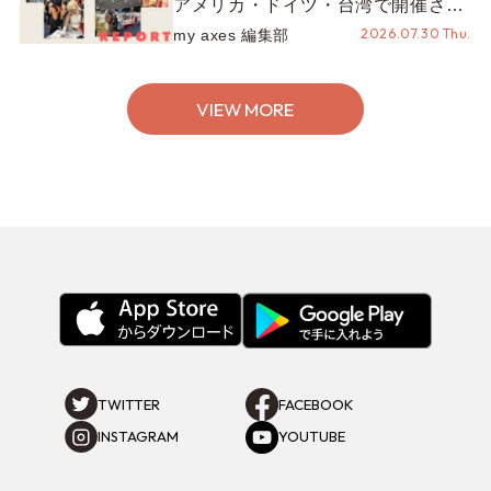
アメリカ・ドイツ・台湾で開催され
たイベントをお届け！美沙子さんか
2026.07.30 Thu.
my axes 編集部
らのコメントも♬【海外イベントレ
ポート】
VIEW MORE
TWITTER
FACEBOOK
INSTAGRAM
YOUTUBE