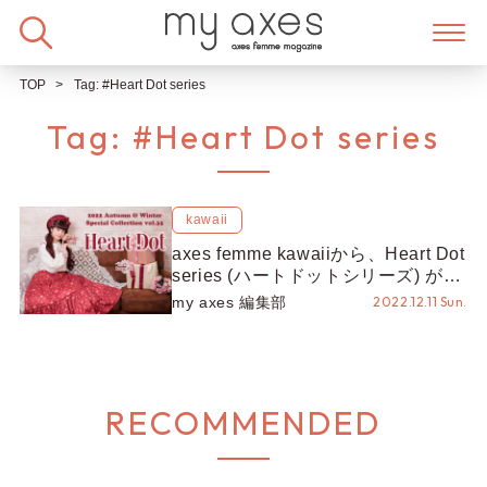
Skip
to
content
TOP
Tag:
#Heart Dot series
Tag:
#Heart Dot series
kawaii
axes femme kawaiiから、Heart Dot
series (ハートドットシリーズ) が新
登場♡ 【kawaii × Misako Aoki】
my axes 編集部
2022.12.11 Sun.
RECOMMENDED