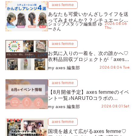
axes femme
あなたも可愛いかんざしライフを送
ってみませんか？？シチュエーショ
2026.08.06
ショップスタッフ編集部 ゆ
ン別“かんざし”のオススメ【ショッ
Thu.
ーさん
プスタッフ編集部】
axes femme
お気に入りの一着を、次の誰かへ♡
衣料品回収プロジェクトが「axes
LOOP」にアップデート！活用する
2026.08.04 Tue.
my axes 編集部
とポイントが手に入る◎
axes femme
【8月開催予定】axes femmeのイベ
ント一覧♪NARUTOコラボの
REZEN POPUPから、プチYour
2026.08.01 Sat.
my axes 編集部
Stage.、ティーパーティまで！8月
の特別なイベントをチェック◎
axes femme
国境を越えて広がるaxes femme♡