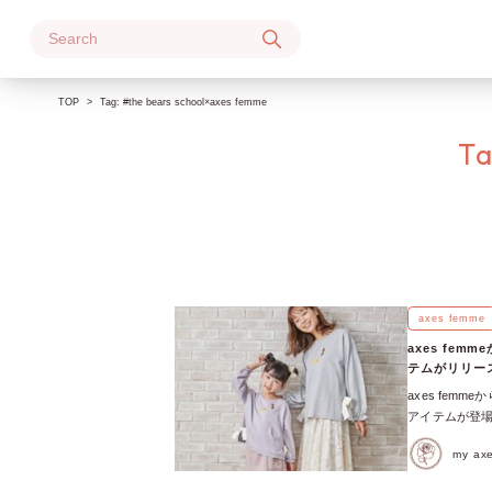
Skip
to
content
TOP
Tag:
#the bears school×axes femme
T
axes femme
axes fe
テムがリリー
axes fe
アイテムが登場
店舗にて販売が
my a
くまのがっこう
「くまのがっこう