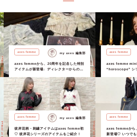
axes femme
axes femme
my axes 編集部
2022.05.30 Mon.
2022.07.01 Fri.
axes femmeから、20周年を記念した特別
axes femme mini
アイテムが新登場♩ディレクターからのコ
“horoscope”
メントまでご紹介♩
axes femme
axes femme
my axes 編集部
2022.07.20 Wed.
2022.08.22 Mon.
彼岸花柄・刺繍アイテムはaxes femme初
axes femme
♡ 彼岸花シリーズのアイテムをご紹介！
新登場♡ いつで