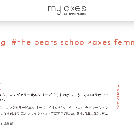
ag:
#the bears school×axes fem
2022.09.18 Sun.
mmeから、ロングセラー絵本シリーズ「くまのがっこう」とのコラボアイ
ス♡
mmeから、ロングセラー絵本シリーズ「くまのがっこう」とのコラボレーション
♡ 9月9日(金)にオンラインショップにて予約販売、9月17日(土)には対象
開始しています♩ 今回は、絵本のシーンから着想を得た「axes femme×
xes 編集部
」コラボレーションの全アイテムをまとめてご紹介！ 「axes femme」と
」、コラボレーションの経緯 今年で20周年を迎えたaxes femme。 ロ