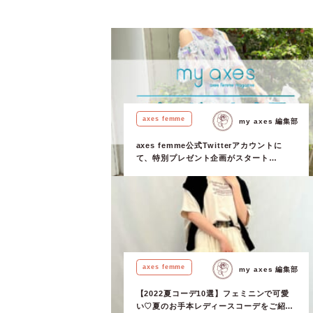
axes femme
my axes 編集部
axes femme公式Twitterアカウントに
て、特別プレゼント企画がスタート
♡【5/30~6/5】
axes femme
my axes 編集部
【2022夏コーデ10選】フェミニンで可愛
い♡夏のお手本レディースコーデをご紹