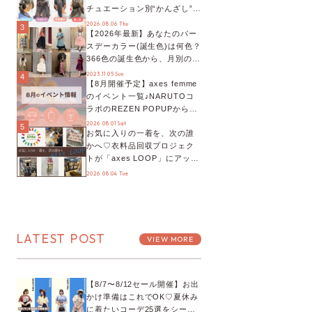
チュエーション別“かんざし”の
オススメ【ショップスタッフ
2026.08.06 Thu
3
【2026年最新】あなたのバー
編集部】
スデーカラー(誕生色)は何色？
366色の誕生色から、月別の誕
生色、バースデーカラーコー
2023.11.05 Sun
4
【8月開催予定】axes femme
デまでご紹介♡
のイベント一覧♪NARUTOコ
ラボのREZEN POPUPから、
プチYour Stage.、ティーパー
2026.08.01 Sat
5
お気に入りの一着を、次の誰
ティまで！8月の特別なイベン
かへ♡衣料品回収プロジェク
トをチェック◎
トが「axes LOOP」にアップ
デート！活用するとポイント
2026.08.04 Tue
が手に入る◎
LATEST POST
VIEW MORE
【8/7〜8/12セール開催】お出
かけ準備はこれでOK♡夏休み
に着たいコーデ25選をシーン