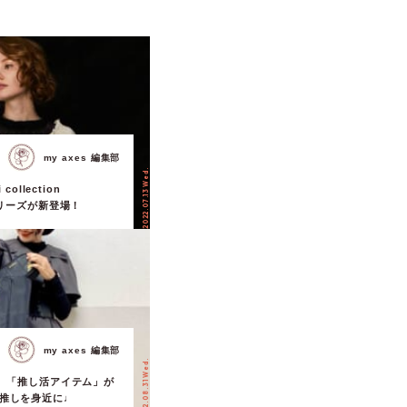
my axes 編集部
2022.07.13 Wed.
 collection
 シリーズが新登場！
my axes 編集部
2022.08.31 Wed.
から、「推し活アイテム」が
も推しを身近に♩