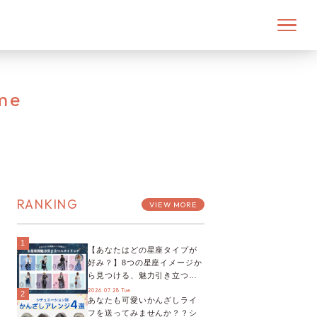
me
RANKING
VIEW MORE
1
【あなたはどの星座タイプが
好み？】8つの星座イメージか
ら見つける、魅力引き立つス
タイリング♡
2026.07.28 Tue
2
あなたも可愛いかんざしライ
フを送ってみませんか？？シ