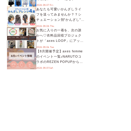
別に徹底解説！
2026.08.07 Fri.
あなたも可愛いかんざしライ
フを送ってみませんか？？シ
チュエーション別“かんざし”の
オススメ【ショップスタッフ
2026.08.06 Thu.
お気に入りの一着を、次の誰
編集部】
かへ♡衣料品回収プロジェク
トが「axes LOOP」にアップ
デート！活用するとポイント
2026.08.04 Tue.
【8月開催予定】axes femme
が手に入る◎
のイベント一覧♪NARUTOコ
ラボのREZEN POPUPから、
プチYour Stage.、ティーパー
2026.08.01 Sat.
ティまで！8月の特別なイベン
トをチェック◎