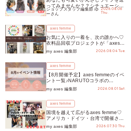
ってみませんか？？シチュエーショ
2026.08.06
ショップスタッフ編集部 ゆ
ン別“かんざし”のオススメ【ショッ
Thu.
ーさん
プスタッフ編集部】
axes femme
お気に入りの一着を、次の誰かへ♡
衣料品回収プロジェクトが「axes
LOOP」にアップデート！活用する
2026.08.04 Tue.
my axes 編集部
とポイントが手に入る◎
axes femme
【8月開催予定】axes femmeのイベ
ント一覧♪NARUTOコラボの
REZEN POPUPから、プチYour
2026.08.01 Sat.
my axes 編集部
Stage.、ティーパーティまで！8月
の特別なイベントをチェック◎
axes femme
国境を越えて広がるaxes femme♡
アメリカ・ドイツ・台湾で開催され
たイベントをお届け！美沙子さんか
2026.07.30 Thu.
my axes 編集部
らのコメントも♬【海外イベントレ