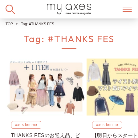
Skip
to
content
TOP
Tag:
#THANKS FES
Tag:
#THANKS FES
axes femme
axes femme
THANKS FESのお迎え品、ど
【明日からスタート