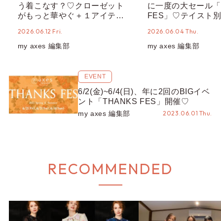
う着こなす？♡クローゼット
に一度の大セール「T
がもっと華やぐ＋１アイテム
FES」♡テイスト
をぜひ♪
リスト＆お買い物必
2026.06.12 Fri.
2026.06.04 Thu.
ェック！
my axes 編集部
my axes 編集部
EVENT
6/2(金)~6/4(日)、年に2回のBIGイベ
ント「THANKS FES」開催♡
my axes 編集部
2023.06.01 Thu.
RECOMMENDED