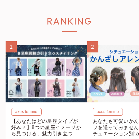
RANKING
1
2
axes femme
axes femme
【あなたはどの星座タイプが
あなたも可愛いかん
好み？】8つの星座イメージか
フを送ってみません
ら見つける、魅力引き立つス
チュエーション別“