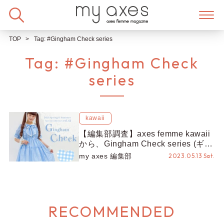
Skip
to
content
TOP
Tag:
#Gingham Check series
Tag:
#Gingham Check
series
kawaii
【編集部調査】axes femme kawaii
から、Gingham Check series (ギン
ガムチェックシリーズ)が新登場
my axes 編集部
2023.05.13 Sat.
♡【kawaii × Misako Aoki】
RECOMMENDED