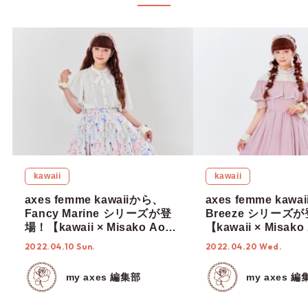
kawaii
kawaii
axes femme kawaiiから、
axes femme kaw
Fancy Marine シリーズが登
Breeze シリーズ
場！【kawaii × Misako Aoki
【kawaii × Misako
& RinRin Doll 】
RinRin Doll 】
2022.04.10 Sun.
2022.04.20 Wed.
my axes 編集部
my axes 編