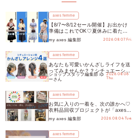
axes femme
【8/7〜8/12セール開催】お出かけ
準備はこれでOK♡夏休みに着たい
コーデ25選をシーン別に徹底解説！
2026.08.07 Fri.
my axes 編集部
axes femme
あなたも可愛いかんざしライフを送
ってみませんか？？シチュエーショ
2026.08.06
ショップスタッフ編集部 ゆ
ン別“かんざし”のオススメ【ショッ
Thu.
ーさん
プスタッフ編集部】
axes femme
お気に入りの一着を、次の誰かへ♡
衣料品回収プロジェクトが「axes
LOOP」にアップデート！活用する
2026.08.04 Tue.
my axes 編集部
とポイントが手に入る◎
axes femme