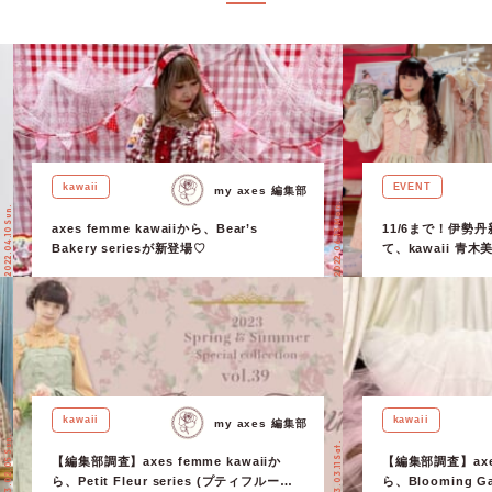
kawaii
EVENT
my axes 編集部
2022.06.13 Mon.
2022.04.10 Sun.
axes femme kawaiiから、Bear’s
11/6まで！伊勢
Bakery seriesが新登場♡
て、kawaii 青木美
Bebe イケダナ
催中！
kawaii
kawaii
my axes 編集部
2023.02.05 Sun.
2023.03.11 Sat.
【編集部調査】axes femme kawaiiか
【編集部調査】axes
ら、Petit Fleur series (プティフルール
ら、Blooming Ga