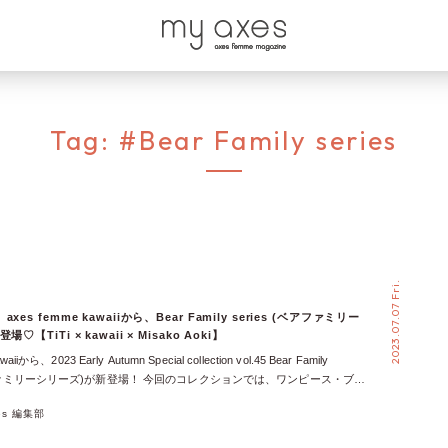
Tag:
#Bear Family series
2023.07.07 Fri.
es femme kawaiiから、Bear Family series (ベアファミリー
♡【TiTi × kawaii × Misako Aoki】
aiiから、2023 Early Autumn Special collection vol.45 Bear Family
ベアファミリーシリーズ)が新登場！ 今回のコレクションでは、ワンピース・ブラ
・バレッタ・ネックレス2型・バックチャームの、計7アイテムがリリー
xes 編集部
そしてなんと今回は！ フェイクスウィーツアクセサリー作家のTiTi様とのコ
いよいよ本日7月7日(金)20時よりPlatinum/Crystal/Gold Rose会員様の