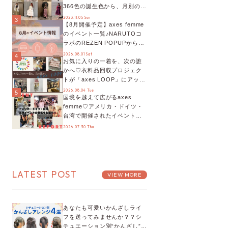
366色の誕生色から、月別の誕
生色、バースデーカラーコー
2023.11.05 Sun
3
【8月開催予定】axes femme
デまでご紹介♡
のイベント一覧♪NARUTOコ
ラボのREZEN POPUPから、
プチYour Stage.、ティーパー
2026.08.01 Sat
4
お気に入りの一着を、次の誰
ティまで！8月の特別なイベン
かへ♡衣料品回収プロジェク
トをチェック◎
トが「axes LOOP」にアップ
デート！活用するとポイント
2026.08.04 Tue
5
国境を越えて広がるaxes
が手に入る◎
femme♡アメリカ・ドイツ・
台湾で開催されたイベントを
お届け！美沙子さんからのコ
2026.07.30 Thu
メントも♬【海外イベントレ
ポート】
LATEST POST
VIEW MORE
あなたも可愛いかんざしライ
フを送ってみませんか？？シ
チュエーション別“かんざし”の