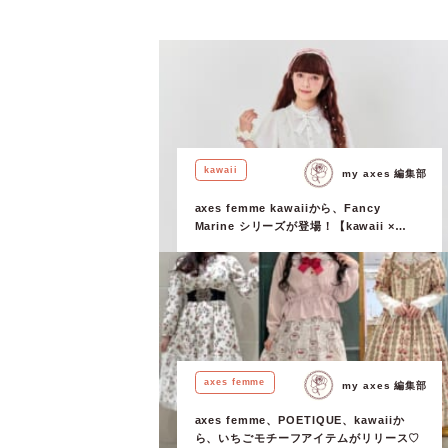
kawaii
my axes 編集部
axes femme kawaiiから、Fancy
Marine シリーズが登場！【kawaii ×
Misako Aoki & RinRin Doll 】
axes femme
my axes 編集部
axes femme、POETIQUE、kawaiiか
ら、いちごモチーフアイテムがリリース♡