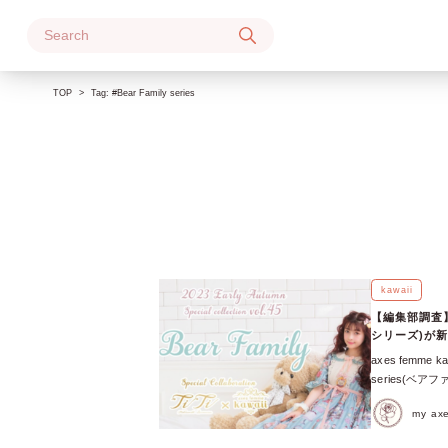
Skip
to
content
TOP
Tag:
#Bear Family series
kawaii
【編集部調査】ax
シリーズ)が新登場
axes femme kaw
series(
ウス・スカート
my a
スされます♪ 
ラボアイテムも♡ 