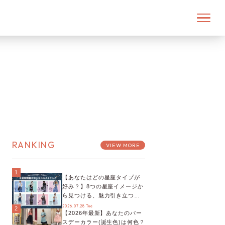
RANKING
VIEW MORE
1
【あなたはどの星座タイプが
好み？】8つの星座イメージか
ら見つける、魅力引き立つス
タイリング♡
2026.07.28 Tue
2
【2026年最新】あなたのバー
スデーカラー(誕生色)は何色？