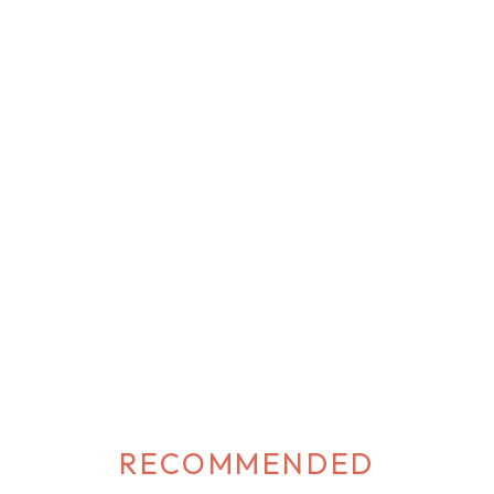
ーを選べます♪ 【ネックレス】 アイシングクッキーネックレス アイシン
ックレスは、プリント柄の中に描かれている女の子のクマをモチーフにし
ッキーのフェイクスウィーツアクセサリー♡ アイシングクッキーネック
ジュの1色のみの展開♪ どれも可愛らしい色彩デザインで、こだわりを持っ
す。 【ネックレス】 スプーンネックレス スプーンネックレスは、プリ
かれているスプーンを再現してもらったデザインです♪ スプーンネック
ト、ピンク、ブルーグリーンの3色展開♪ どれも可愛らしい色彩デザイン
持って作られています。 […]
RECOMMENDED