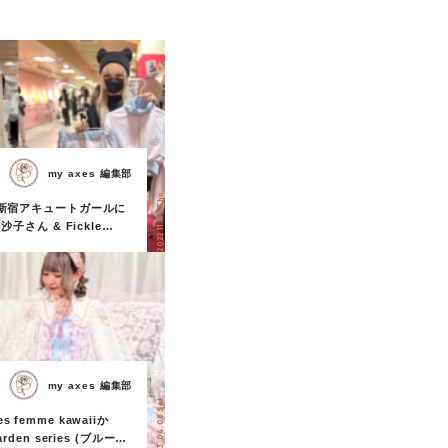
my axes 編集部
2022.11.03 Thu.
丹新宿アキュートガールに
沙子さん & Fickle
ナさんの来店イベントを開
my axes 編集部
2023.04.08 Sat.
 femme kawaiiか
rden series (ブルーミ