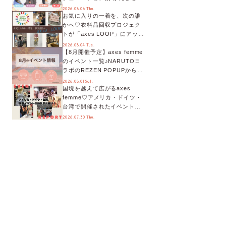
オススメ【ショップスタッフ
2026.08.06 Thu.
お気に入りの一着を、次の誰
編集部】
かへ♡衣料品回収プロジェク
トが「axes LOOP」にアップ
デート！活用するとポイント
2026.08.04 Tue.
【8月開催予定】axes femme
が手に入る◎
のイベント一覧♪NARUTOコ
ラボのREZEN POPUPから、
プチYour Stage.、ティーパー
2026.08.01 Sat.
国境を越えて広がるaxes
ティまで！8月の特別なイベン
femme♡アメリカ・ドイツ・
トをチェック◎
台湾で開催されたイベントを
お届け！美沙子さんからのコ
2026.07.30 Thu.
メントも♬【海外イベントレ
ポート】