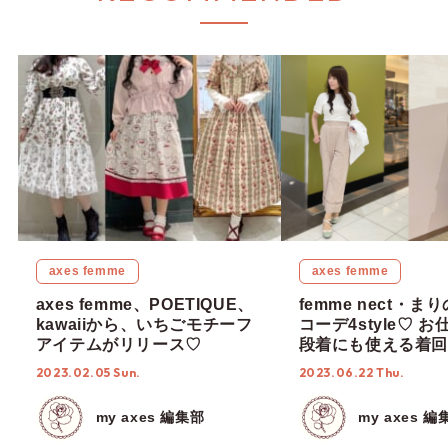
axes femme
axes femme
axes femme、POETIQUE、
femme nect・
kawaiiから、いちごモチーフ
コーデ4style♡ 
アイテムがリリース♡
段着にも使える着回
にも注目♪
2023.02.05 Sun.
2023.06.22 Thu.
my axes 編集部
my axes 編