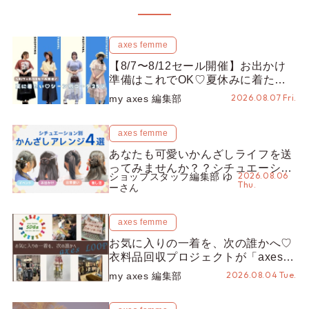
axes femme
【8/7〜8/12セール開催】お出かけ
準備はこれでOK♡夏休みに着たい
コーデ25選をシーン別に徹底解説！
2026.08.07 Fri.
my axes 編集部
axes femme
あなたも可愛いかんざしライフを送
ってみませんか？？シチュエーショ
2026.08.06
ショップスタッフ編集部 ゆ
ン別“かんざし”のオススメ【ショッ
Thu.
ーさん
プスタッフ編集部】
axes femme
お気に入りの一着を、次の誰かへ♡
衣料品回収プロジェクトが「axes
LOOP」にアップデート！活用する
2026.08.04 Tue.
my axes 編集部
とポイントが手に入る◎