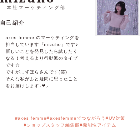
本社マーケティング部
自己紹介
axes femme のマーケティングを
担当しています『mizuho』です♪
新しいことを発見したら試したく
なる！考えるより行動派のタイプ
です☆
ですが…ずぼらさんです(笑)
そんな私がふと疑問に思ったこと
をお届けします⸜❤⸝‍
#axes femme
#axesfemmeでつながろう
#UV対策
#ショップスタッフ編集部
#機能性アイテム