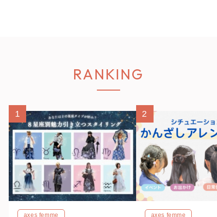
RANKING
1
2
axes femme
axes femme