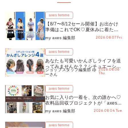
axes femme
【8/7〜8/12セール開催】お出かけ
準備はこれでOK♡夏休みに着たい
コーデ25選をシーン別に徹底解説！
2026.08.07 Fri.
my axes 編集部
axes femme
あなたも可愛いかんざしライフを送
ってみませんか？？シチュエーショ
2026.08.06
ショップスタッフ編集部 ゆ
ン別“かんざし”のオススメ【ショッ
Thu.
ーさん
プスタッフ編集部】
axes femme
お気に入りの一着を、次の誰かへ♡
衣料品回収プロジェクトが「axes
LOOP」にアップデート！活用する
2026.08.04 Tue.
my axes 編集部
とポイントが手に入る◎
axes femme