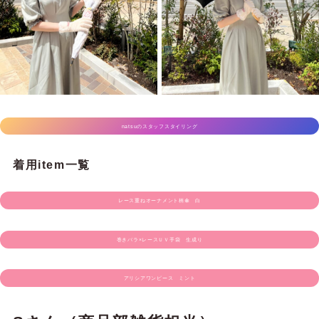
natsuのスタッフスタイリング
着用item一覧
レース重ねオーナメント柄傘 白
巻きバラ×レースＵＶ手袋 生成り
アリシアワンピース ミント