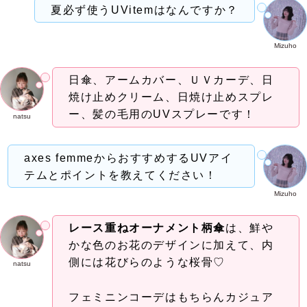
夏必ず使うUVitemはなんですか？
Mizuho
日傘、アームカバー、ＵＶカーデ、日
焼け止めクリーム、日焼け止めスプレ
ー、髪の毛用のUVスプレーです！
natsu
axes femmeからおすすめするUVアイ
テムとポイントを教えてください！
Mizuho
レース重ねオーナメント柄傘
は、鮮や
かな色のお花のデザインに加えて、内
側には花びらのような桜骨♡
natsu
フェミニンコーデはもちらんカジュア