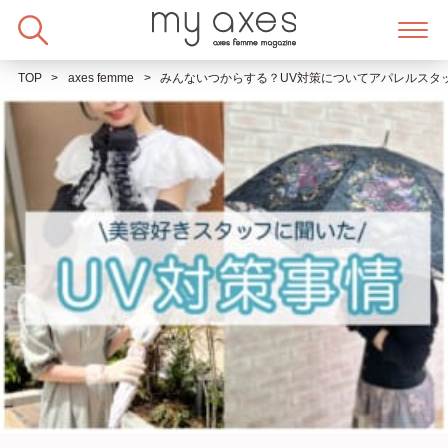
Skip
to
content
TOP
axes femme
みんないつからする？UV対策についてアパレルスタ