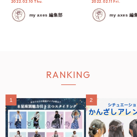
2022.02.10 Thu.
2022.02.11 Fri.
my axes 編集部
my axes 編
RANKING
1
2