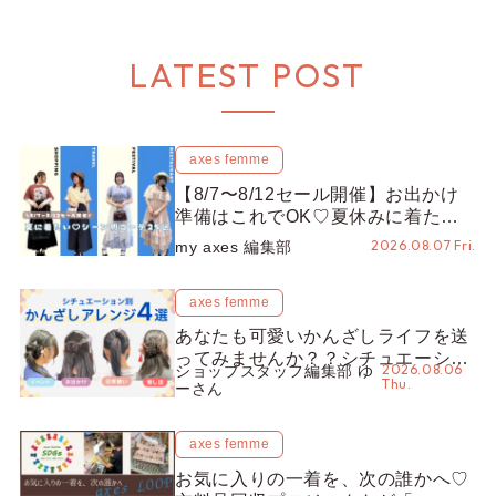
LATEST POST
axes femme
【8/7〜8/12セール開催】お出かけ
準備はこれでOK♡夏休みに着たい
コーデ25選をシーン別に徹底解説！
2026.08.07 Fri.
my axes 編集部
axes femme
あなたも可愛いかんざしライフを送
ってみませんか？？シチュエーショ
2026.08.06
ショップスタッフ編集部 ゆ
ン別“かんざし”のオススメ【ショッ
Thu.
ーさん
プスタッフ編集部】
axes femme
お気に入りの一着を、次の誰かへ♡