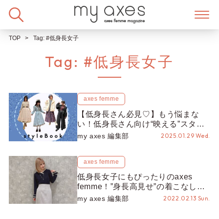
Skip
to
content
TOP
Tag:
#低身長女子
Tag:
#低身長女子
axes femme
【低身長さん必見♡】もう悩まな
い！低身長さん向け“映える”スタイ
リングガイド
my axes 編集部
2025.01.29 Wed.
axes femme
低身長女子にもぴったりのaxes
femme！”身長高見せ”の着こなし方
をご紹介！【2022年春コーデ】
my axes 編集部
2022.02.13 Sun.