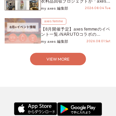
衣料品回収プロジェクトが「axes
LOOP」にアップデート！活用する
2026.08.04 Tue.
my axes 編集部
とポイントが手に入る◎
axes femme
【8月開催予定】axes femmeのイベ
ント一覧♪NARUTOコラボの
REZEN POPUPから、プチYour
2026.08.01 Sat.
my axes 編集部
Stage.、ティーパーティまで！8月
の特別なイベントをチェック◎
VIEW MORE