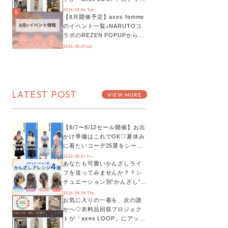
デート！活用するとポイント
2026.08.04 Tue
5
【8月開催予定】axes femme
が手に入る◎
のイベント一覧♪NARUTOコ
ラボのREZEN POPUPから、
プチYour Stage.、ティーパー
2026.08.01 Sat
ティまで！8月の特別なイベン
トをチェック◎
LATEST POST
VIEW MORE
【8/7〜8/12セール開催】お出
かけ準備はこれでOK♡夏休み
に着たいコーデ25選をシーン
別に徹底解説！
2026.08.07 Fri.
あなたも可愛いかんざしライ
フを送ってみませんか？？シ
チュエーション別“かんざし”の
オススメ【ショップスタッフ
2026.08.06 Thu.
お気に入りの一着を、次の誰
編集部】
かへ♡衣料品回収プロジェク
トが「axes LOOP」にアップ
デート！活用するとポイント