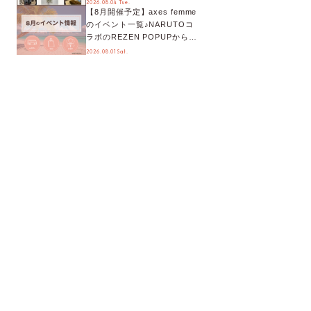
2026.08.04 Tue.
【8月開催予定】axes femme
が手に入る◎
のイベント一覧♪NARUTOコ
ラボのREZEN POPUPから、
プチYour Stage.、ティーパー
2026.08.01 Sat.
ティまで！8月の特別なイベン
トをチェック◎