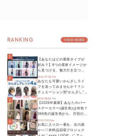
RANKING
VIEW MORE
1
【あなたはどの星座タイプが
好み？】8つの星座イメージか
ら見つける、魅力引き立つス
タイリング♡
2026.07.28 Tue
2
あなたも可愛いかんざしライ
フを送ってみませんか？？シ
チュエーション別“かんざし”の
オススメ【ショップスタッフ
2026.08.06 Thu
3
【2026年最新】あなたのバー
編集部】
スデーカラー(誕生色)は何色？
366色の誕生色から、月別の誕
生色、バースデーカラーコー
2023.11.05 Sun
4
お気に入りの一着を、次の誰
デまでご紹介♡
かへ♡衣料品回収プロジェク
トが「axes LOOP」にアップ