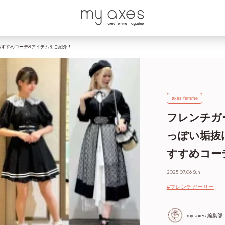
おすすめコーデ&アイテムをご紹介！
axes femme
フレンチガ
っぽい垢抜
すすめコー
2025.07.06 Sun.
#フレンチガーリー
my axes 編集部