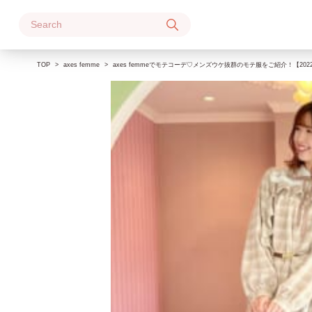
Skip
to
content
TOP
axes femme
axes femmeでモテコーデ♡メンズウケ抜群のモテ服をご紹介！【20