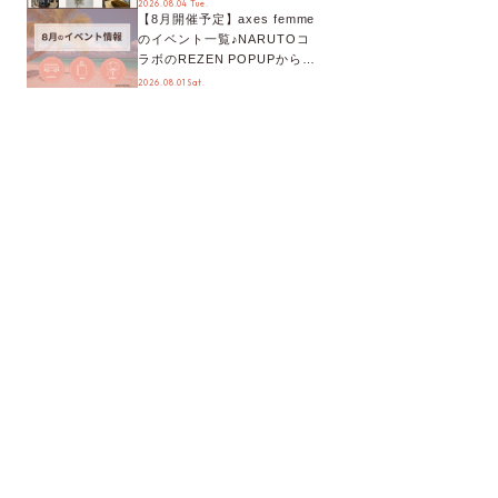
2026.08.04 Tue.
【8月開催予定】axes femme
が手に入る◎
のイベント一覧♪NARUTOコ
ラボのREZEN POPUPから、
プチYour Stage.、ティーパー
2026.08.01 Sat.
ティまで！8月の特別なイベン
トをチェック◎