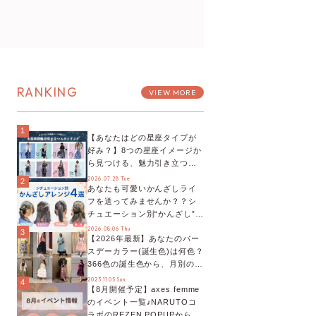
RANKING
VIEW MORE
1
【あなたはどの星座タイプが
好み？】8つの星座イメージか
ら見つける、魅力引き立つス
タイリング♡
2026.07.28 Tue
2
あなたも可愛いかんざしライ
フを送ってみませんか？？シ
チュエーション別“かんざし”の
オススメ【ショップスタッフ
2026.08.06 Thu
3
【2026年最新】あなたのバー
編集部】
スデーカラー(誕生色)は何色？
366色の誕生色から、月別の誕
生色、バースデーカラーコー
2023.11.05 Sun
4
【8月開催予定】axes femme
デまでご紹介♡
のイベント一覧♪NARUTOコ
ラボのREZEN POPUPから、