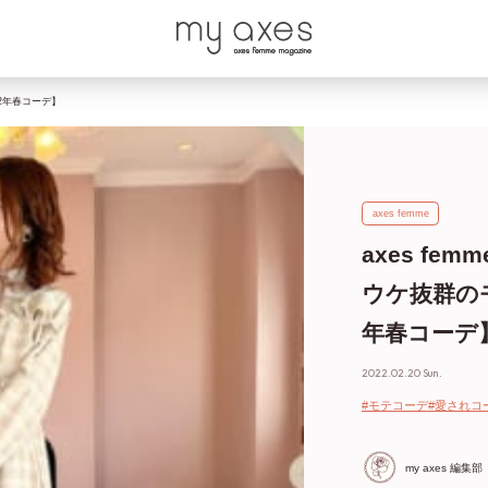
22年春コーデ】
axes femme
axes f
ウケ抜群の
年春コーデ
2022.02.20 Sun.
#モテコーデ
#愛されコ
my axes 編集部