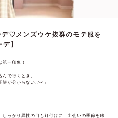
テコーデ♡メンズウケ抜群のモテ服を
ーデ】
は第一印象！
込んで行くとき、
解が分からない..><」
、しっかり異性の目も釘付けに！出会いの季節を味