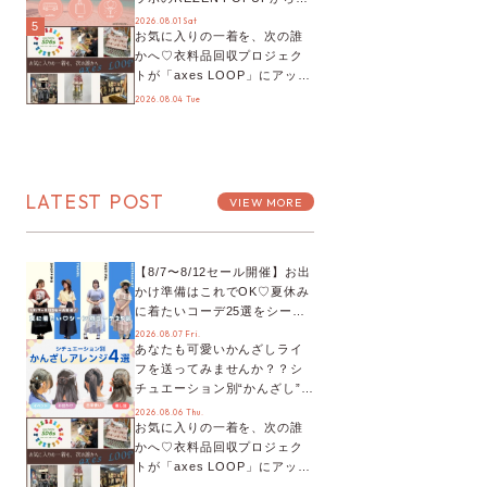
プチYour Stage.、ティーパー
2026.08.01 Sat
5
お気に入りの一着を、次の誰
ティまで！8月の特別なイベン
かへ♡衣料品回収プロジェク
トをチェック◎
トが「axes LOOP」にアップ
デート！活用するとポイント
2026.08.04 Tue
が手に入る◎
LATEST POST
VIEW MORE
【8/7〜8/12セール開催】お出
かけ準備はこれでOK♡夏休み
に着たいコーデ25選をシーン
別に徹底解説！
2026.08.07 Fri.
あなたも可愛いかんざしライ
フを送ってみませんか？？シ
チュエーション別“かんざし”の
オススメ【ショップスタッフ
2026.08.06 Thu.
お気に入りの一着を、次の誰
編集部】
かへ♡衣料品回収プロジェク
トが「axes LOOP」にアップ
デート！活用するとポイント