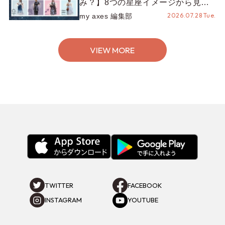
み？】8つの星座イメージから見つ
ける、魅力引き立つスタイリング♡
2026.07.28 Tue.
my axes 編集部
VIEW MORE
TWITTER
FACEBOOK
INSTAGRAM
YOUTUBE