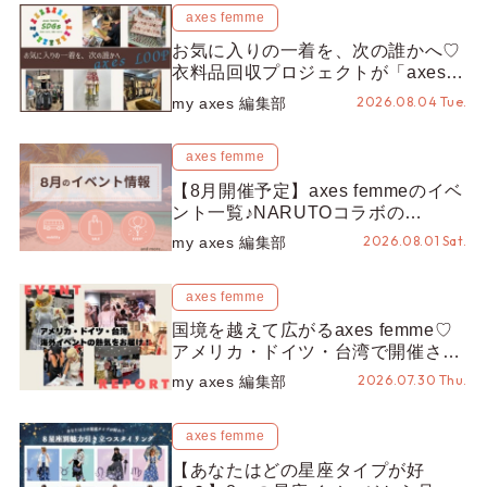
axes femme
お気に入りの一着を、次の誰かへ♡
衣料品回収プロジェクトが「axes
LOOP」にアップデート！活用する
2026.08.04 Tue.
my axes 編集部
とポイントが手に入る◎
axes femme
【8月開催予定】axes femmeのイベ
ント一覧♪NARUTOコラボの
REZEN POPUPから、プチYour
2026.08.01 Sat.
my axes 編集部
Stage.、ティーパーティまで！8月
の特別なイベントをチェック◎
axes femme
国境を越えて広がるaxes femme♡
アメリカ・ドイツ・台湾で開催され
たイベントをお届け！美沙子さんか
2026.07.30 Thu.
my axes 編集部
らのコメントも♬【海外イベントレ
ポート】
axes femme
【あなたはどの星座タイプが好