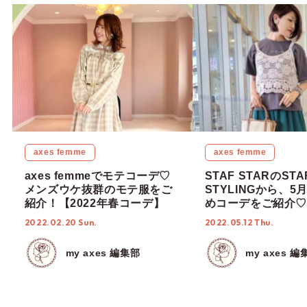
axes femme
axes femme
axes femmeでモテコーデ♡
STAF STARのSTA
メンズウケ抜群のモテ服をご
STYLINGから、5
紹介！【2022年春コーデ】
めコーデをご紹介♡
2022.02.20 Sun.
2022.05.12 Thu.
my axes 編集部
my axes 編