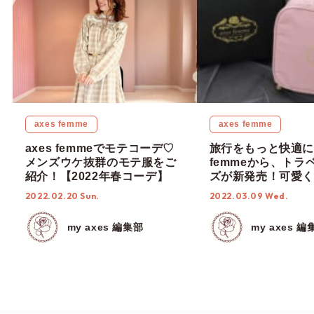
axes femme
axes femme
axes femmeでモテコーデ♡
旅行をもっと快適に♡
メンズウケ抜群のモテ服をご
femmeから、トラ
紹介！【2022年春コーデ】
ズが新発売！可愛く
トラベルグッズでキ
2022.02.20 Sun.
2022.03.09 Wed.
ッグを彩ろっ♩
my axes 編集部
my axes 編