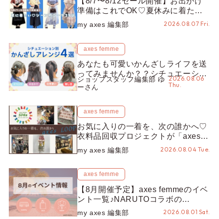
【8/7〜8/12セール開催】お出かけ
準備はこれでOK♡夏休みに着たい
コーデ25選をシーン別に徹底解説！
2026.08.07 Fri.
my axes 編集部
axes femme
あなたも可愛いかんざしライフを送
ってみませんか？？シチュエーショ
2026.08.06
ショップスタッフ編集部 ゆ
ン別“かんざし”のオススメ【ショッ
Thu.
ーさん
プスタッフ編集部】
axes femme
お気に入りの一着を、次の誰かへ♡
衣料品回収プロジェクトが「axes
LOOP」にアップデート！活用する
2026.08.04 Tue.
my axes 編集部
とポイントが手に入る◎
axes femme
【8月開催予定】axes femmeのイベ
ント一覧♪NARUTOコラボの
REZEN POPUPから、プチYour
2026.08.01 Sat.
my axes 編集部
Stage.、ティーパーティまで！8月