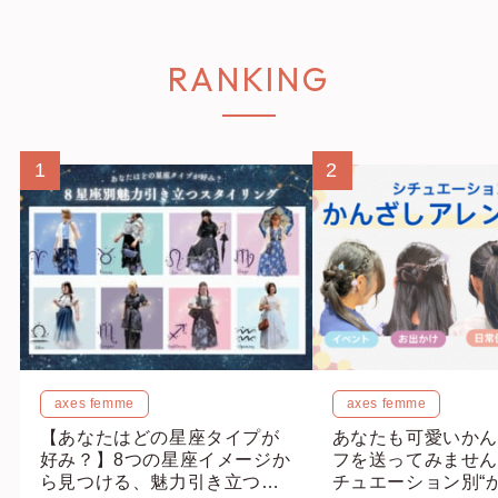
RANKING
1
2
axes femme
axes femme
【あなたはどの星座タイプが
あなたも可愛いかん
好み？】8つの星座イメージか
フを送ってみません
ら見つける、魅力引き立つス
チュエーション別“