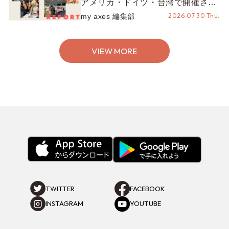
アメリカ・ドイツ・台湾で開催され
たイベントをお届け！美沙子さんか
2026.07.30 Thu.
my axes 編集部
らのコメントも♬【海外イベントレ
ポート】
VIEW MORE
TWITTER
FACEBOOK
INSTAGRAM
YOUTUBE