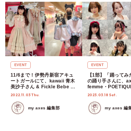
EVENT
EVENT
11/6まで！伊勢丹新宿アキュ
【1部】「踊ってみ
ートガールにて、kawaii 青木
の踊り手さんに、ax
美沙子さん & Fickle Bebe イ
femme・POETIQU
ケダナナさんの来店イベント
のアイテムを着た感
2022.11.03 Thu.
2023.03.18 Sat.
を開催中！
てみた♡【ダンマスN
ニコ動画】
my axes 編集部
my axes 編