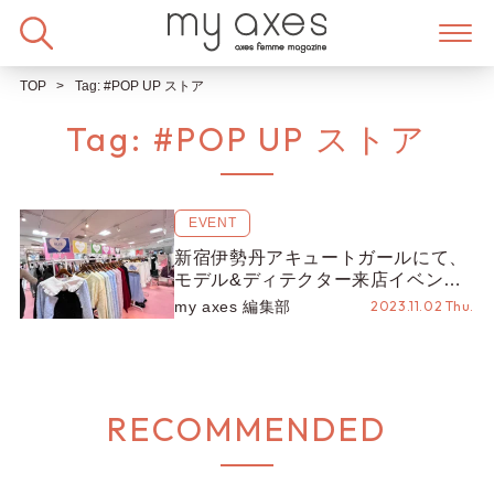
Skip
to
content
TOP
Tag:
#POP UP ストア
Tag:
#POP UP ストア
EVENT
新宿伊勢丹アキュートガールにて、
モデル&ディテクター来店イベント
を開催しました♡【青木美沙子・イ
my axes 編集部
2023.11.02 Thu.
ケダナナ・まゆろん・やっこ】
RECOMMENDED