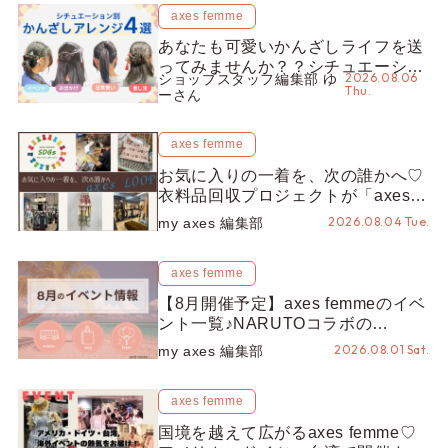
axes femme
あなたも可愛いかんざしライフを送
ってみませんか？？シチュエーショ
2026.08.06
ショップスタッフ編集部 ゆ
ン別“かんざし”のオススメ【ショッ
Thu.
ーさん
プスタッフ編集部】
axes femme
お気に入りの一着を、次の誰かへ♡
衣料品回収プロジェクトが「axes
LOOP」にアップデート！活用する
2026.08.04 Tue.
my axes 編集部
とポイントが手に入る◎
axes femme
【8月開催予定】axes femmeのイベ
ント一覧♪NARUTOコラボの
REZEN POPUPから、プチYour
2026.08.01 Sat.
my axes 編集部
Stage.、ティーパーティまで！8月
の特別なイベントをチェック◎
axes femme
国境を越えて広がるaxes femme♡