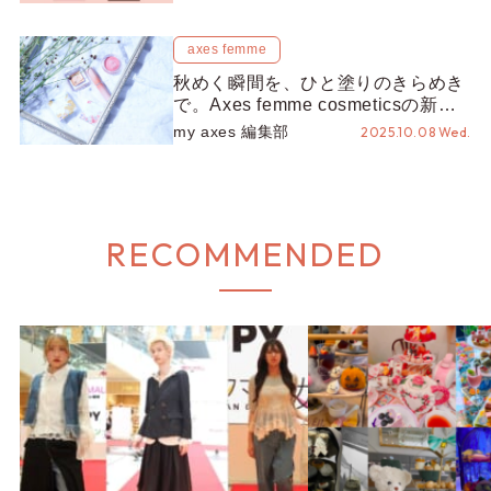
axes femme
秋めく瞬間を、ひと塗りのきらめき
で。Axes femme cosmeticsの新作
で叶える「うるつや×血色」メイク
my axes 編集部
2025.10.08 Wed.
RECOMMENDED