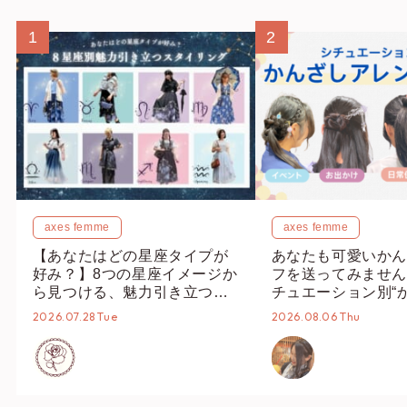
1
2
axes femme
axes femme
【あなたはどの星座タイプが
あなたも可愛いかん
好み？】8つの星座イメージか
フを送ってみません
ら見つける、魅力引き立つス
チュエーション別“
タイリング♡
オススメ【ショップ
2026.07.28 Tue
2026.08.06 Thu
編集部】