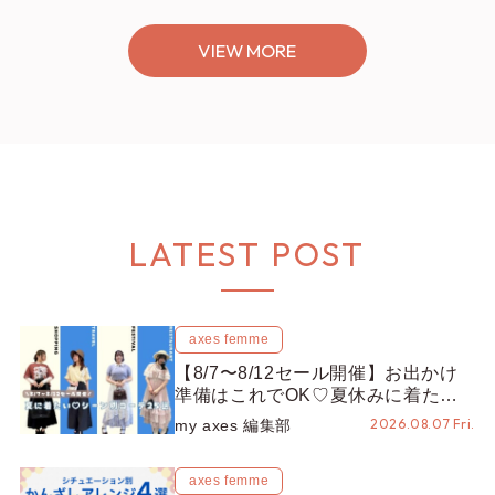
VIEW MORE
LATEST POST
axes femme
【8/7〜8/12セール開催】お出かけ
準備はこれでOK♡夏休みに着たい
コーデ25選をシーン別に徹底解説！
2026.08.07 Fri.
my axes 編集部
axes femme