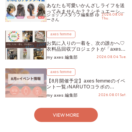
あなたも可愛いかんざしライフを送
ってみませんか？？シチュエーショ
2026.08.06
ショップスタッフ編集部 ゆ
ン別“かんざし”のオススメ【ショッ
Thu.
ーさん
プスタッフ編集部】
axes femme
お気に入りの一着を、次の誰かへ♡
衣料品回収プロジェクトが「axes
LOOP」にアップデート！活用する
2026.08.04 Tue.
my axes 編集部
とポイントが手に入る◎
axes femme
【8月開催予定】axes femmeのイベ
ント一覧♪NARUTOコラボの
REZEN POPUPから、プチYour
2026.08.01 Sat.
my axes 編集部
Stage.、ティーパーティまで！8月
の特別なイベントをチェック◎
VIEW MORE