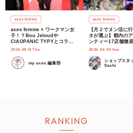
axes femme
axes femme
axes femme × ワークマン女
【月２でヌン活に行
子！？Bou Jeloudや
タが選ぶ】都内のア
CIAOPANIC TYPYとコラボ
ンティー17店舗徹
したスタイリング提案も♡見
度なし！【ショップ
2024.05.16 Thu.
2024.06.30 Sun.
どころ満載のファッションシ
編集部】
ョー in 福岡
ショップスタ
my axes 編集部
Sachi
RANKING