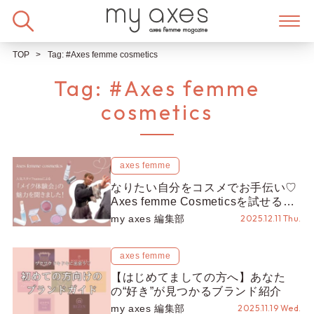
Skip
to
content
TOP
Tag:
#Axes femme cosmetics
Tag:
#Axes femme
cosmetics
axes femme
なりたい自分をコスメでお手伝い♡
Axes femme Cosmeticsを試せる
「メイク体験会」の魅力をnatsuさ
my axes 編集部
2025.12.11 Thu.
んに聞いてみました！
axes femme
【はじめてましての方へ】あなた
の“好き”が見つかるブランド紹介
my axes 編集部
2025.11.19 Wed.