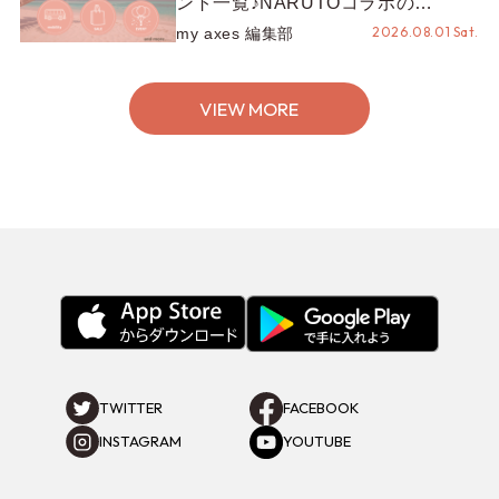
LATEST POST
axes femme
【8/7〜8/12セール開催】お出かけ
準備はこれでOK♡夏休みに着たい
コーデ25選をシーン別に徹底解説！
2026.08.07 Fri.
my axes 編集部
axes femme
あなたも可愛いかんざしライフを送
ってみませんか？？シチュエーショ
2026.08.06
ショップスタッフ編集部 ゆ
ン別“かんざし”のオススメ【ショッ
Thu.
ーさん
プスタッフ編集部】
axes femme