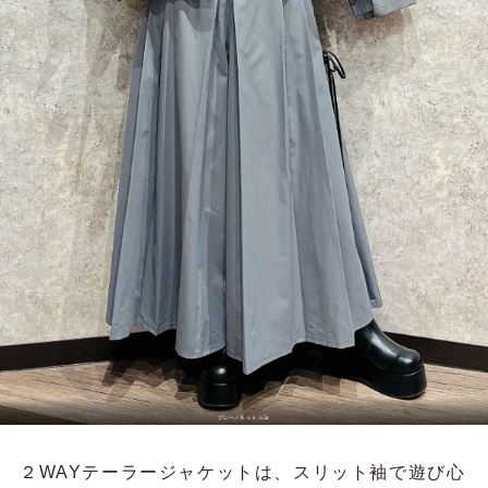
グレー／
Ｋｏｋｏ𓃠‪
２WAYテーラージャケットは、スリット袖で遊び心