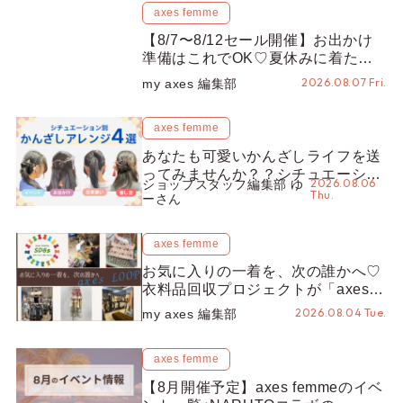
axes femme
axes femme
【あなたはどの星座タイプが
あなたも可愛いかん
好み？】8つの星座イメージか
フを送ってみません
ら見つける、魅力引き立つス
チュエーション別“
タイリング♡
オススメ【ショップ
2026.07.28 Tue
2026.08.06 Thu
編集部】
VIEW MORE