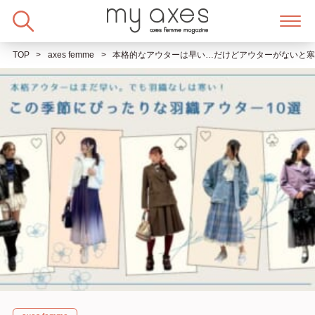
Skip
to
content
TOP
axes femme
本格的なアウターは早い…だけどアウターがないと寒い