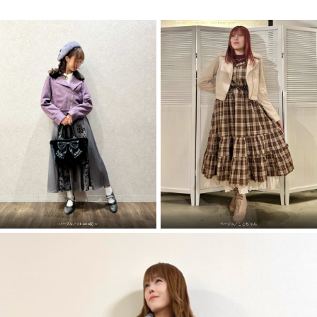
パープル／
‪☆kana妃☆
ベージュ／
ここちゃん