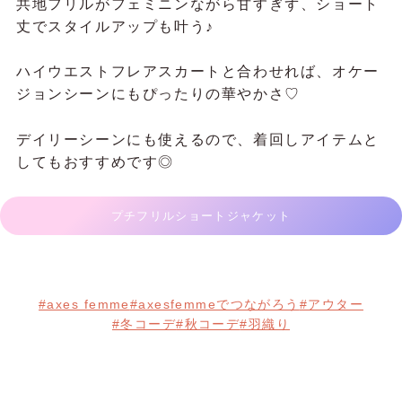
ナポレオンケープジャケット
カ
茶
グ
ー
／
レ
キ
ー
か
／
／
れ
ち
つ
ん
ょ
ん
🎀
こ
ナポレオンケープジャケットの魅力は、ダブル釦と
み
2WAY仕様◎
袖あり・なしで表情を変えられるので、コーディネ
ートの幅がぐっと広がります♪
襟下のタブは取り外し可能で着こなしのアレンジも
自在♡
ナポレオンケープジャケット
プチフリルショートジャケット