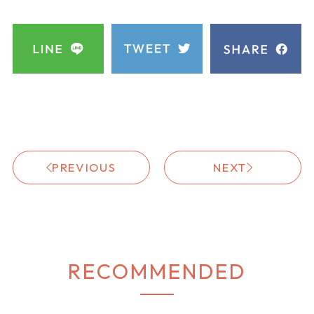
生
ブ
黒
成
ル
／
り
ー
ハ
／
／
ム
白
ま
ち
あ
み
ゃ
ん
す
プチフリルショートジャケットは、季節と季節の合
ん
け
間を可愛く彩ってくれるアイテム♡
共地フリルがフェミニンながら甘すぎず、ショート
丈でスタイルアップも叶う♪
ハイウエストフレアスカートと合わせれば、オケー
ジョンシーンにもぴったりの華やかさ♡
デイリーシーンにも使えるので、着回しアイテムと
してもおすすめです◎
プチフリルショートジャケット