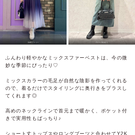
生成り／
トミー
グレー／
みたむー
ふんわり軽やかなミックスファーベストは、今の微
妙な季節にぴったり♡
ミックスカラーの毛足が自然な陰影を作ってくれる
ので、着るだけでスタイリングに奥行きをプラスし
てくれます◎
高めのネックラインで首元まで暖かく、ポケット付
きで実用性もばっちり♪
ショート丈トップスやロングブーツと合わせてY2K