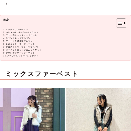
♪
目次
ミックスファーベスト
ハトメ×編上テーラージャケット
ファー襟カットスエードコート
スタンドネックブルゾン
ファー付合成皮革ブルゾン
２ＷＡＹテーラージャケット
ドロストスリーブシャツブルゾン
ビッグシルエットデニムジャケット
ナポレオンケープジャケット
プチフリルショートジャケット
ミックスファーベスト