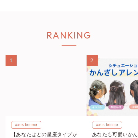
RECOMMENDED
axes femme
axes femme
【アウター特集！】定番から
今買って秋まで“秋
個性派まで、この冬欲しいア
る”♡スタッフ一押
ウターまとめ♡ホリデーシー
ング10LOOK