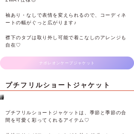
ビッグシルエットデニムジャケット
サ
ッ
ク
ス
／
ぽ
ん
ゆったりオーバーサイズでリラックス感たっぷりの
ず
デニムジャケット♡
肩が少し落ちるシルエットでこなれ感を演出しつ
つ、どんなコーデにも合わせやすい万能アイテム◎
シンプルながら存在感があるデザインで、カジュア
ルにもドレッシーにも楽しめます♪
軽く羽織るだけで、微妙な季節の着こなしがぐっと
おしゃれに仕上がる一枚です！
ビッグシルエットデニムジャケット