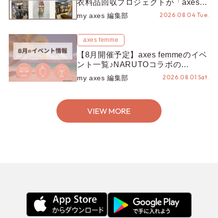
衣料品回収プロジェクトが「axes
LOOP」にアップデート！活用する
2026.08.04 Tue.
my axes 編集部
とポイントが手に入る◎
axes femme
【8月開催予定】axes femmeのイベ
ント一覧♪NARUTOコラボの
REZEN POPUPから、プチYour
2026.08.01 Sat.
my axes 編集部
Stage.、ティーパーティまで！8月
の特別なイベントをチェック◎
VIEW MORE