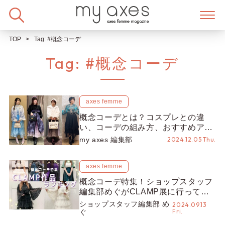
Skip
to
content
TOP
Tag:
#概念コーデ
Tag:
#概念コーデ
axes femme
概念コーデとは？コスプレとの違
い、コーデの組み方、おすすめアイ
テム&コーデを紹介♡
my axes 編集部
2024.12.05 Thu.
axes femme
概念コーデ特集！ショップスタッフ
編集部めぐがCLAMP展に行ってき
た☆おすすめコーデもご紹介【ショ
ショップスタッフ編集部 め
2024.09.13
Fri.
ップスタッフ編集部】
ぐ