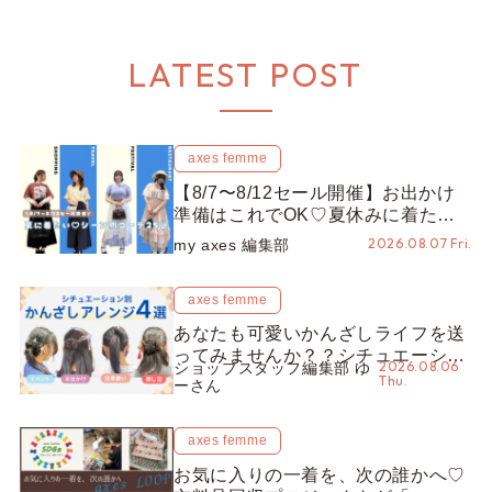
LATEST POST
axes femme
【8/7〜8/12セール開催】お出かけ
準備はこれでOK♡夏休みに着たい
コーデ25選をシーン別に徹底解説！
2026.08.07 Fri.
my axes 編集部
axes femme
あなたも可愛いかんざしライフを送
ってみませんか？？シチュエーショ
2026.08.06
ショップスタッフ編集部 ゆ
ン別“かんざし”のオススメ【ショッ
Thu.
ーさん
プスタッフ編集部】
axes femme
お気に入りの一着を、次の誰かへ♡