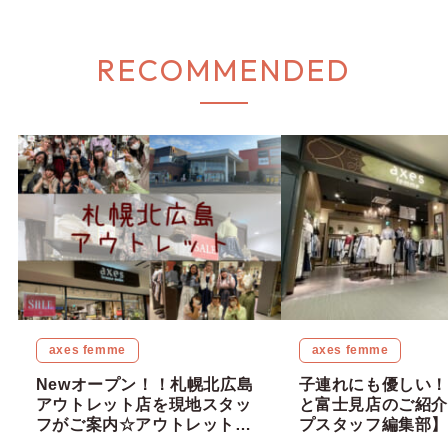
RECOMMENDED
axes femme
axes femme
Newオープン！！札幌北広島
子連れにも優しい！
アウトレット店を現地スタッ
と富士見店のご紹介
フがご案内☆アウトレット限
プスタッフ編集部】
定アイテムも入荷♡ 【ショッ