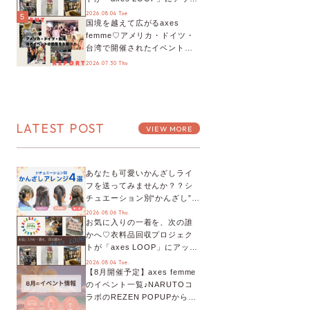
デート！活用するとポイント
2026.08.04 Tue
5
国境を越えて広がるaxes
が手に入る◎
femme♡アメリカ・ドイツ・
台湾で開催されたイベントを
お届け！美沙子さんからのコ
2026.07.30 Thu
メントも♬【海外イベントレ
ポート】
LATEST POST
VIEW MORE
あなたも可愛いかんざしライ
フを送ってみませんか？？シ
チュエーション別“かんざし”の
オススメ【ショップスタッフ
2026.08.06 Thu.
お気に入りの一着を、次の誰
編集部】
かへ♡衣料品回収プロジェク
トが「axes LOOP」にアップ
デート！活用するとポイント
2026.08.04 Tue.
【8月開催予定】axes femme
が手に入る◎
のイベント一覧♪NARUTOコ
ラボのREZEN POPUPから、
プチYour Stage.、ティーパー