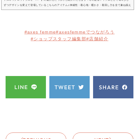
ずつデザインを変えて登場しているこちらのアイテム♫伸縮性・着心地・暖かさ・着回し力を全て兼ね揃え
ており、冬に1枚は持っておきたいベストアイテムです。｢去年のもあるけど、今年のも可愛い！｣と買って
くださる方、｢白持っているけど他の色も…｣と多色買いされる方、何枚あっても嬉しいアイテムです☆新
色のパープル・サックスを加...
#axes femme
#axesfemmeでつながろう
#ショップスタッフ編集部
#店舗紹介