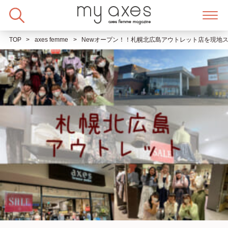
Skip
to
content
TOP
axes femme
Newオープン！！札幌北広島アウトレット店を現地