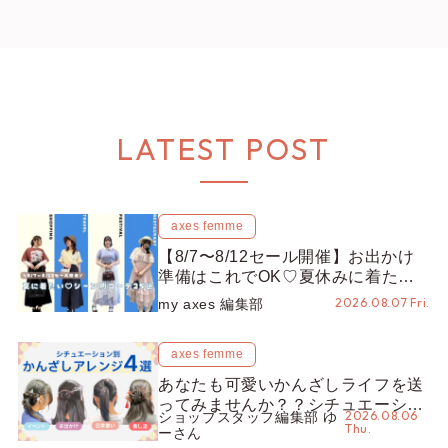
LATEST POST
axes femme
【8/7〜8/12セール開催】お出かけ
準備はこれでOK♡夏休みに着たい
コーデ25選をシーン別に徹底解説！
2026.08.07 Fri.
my axes 編集部
axes femme
あなたも可愛いかんざしライフを送
ってみませんか？？シチュエーショ
2026.08.06
ショップスタッフ編集部 ゆ
ン別“かんざし”のオススメ【ショッ
Thu.
ーさん
プスタッフ編集部】