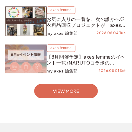
axes femme
お気に入りの一着を、次の誰かへ♡
衣料品回収プロジェクトが「axes
LOOP」にアップデート！活用する
2026.08.04 Tue.
my axes 編集部
とポイントが手に入る◎
axes femme
【8月開催予定】axes femmeのイベ
ント一覧♪NARUTOコラボの
REZEN POPUPから、プチYour
2026.08.01 Sat.
my axes 編集部
Stage.、ティーパーティまで！8月
の特別なイベントをチェック◎
VIEW MORE