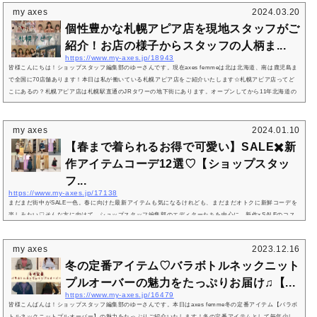
my axes
2024.03.20
個性豊かな札幌アピア店を現地スタッフがご
紹介！お店の様子からスタッフの人柄ま...
https://www.my-axes.jp/18943
皆様こんにちは！ショップスタッフ編集部のゆーさんです。現在axes femmeは北は北海道、南は鹿児島ま
で全国に70店舗あります！本日は私が働いている札幌アピア店をご紹介いたします☆札幌アピア店ってど
こにあるの？札幌アピア店は札幌駅直通のJRタワーの地下街にあります。オープンしてから11年北海道の
お客様を始め、多くのお客様に愛されてきました。観光に来られた海外の方のご来店も多く、日々たくさ
んのお客様で賑わっています。お店も広く、現在10名のスタッフが活躍しています。札幌アピア店までの
アクセス飛行機・JRで来られた...
my axes
2024.01.10
【春まで着られるお得で可愛い】SALE✖️新
作アイテムコーデ12選♡【ショップスタッ
フ...
https://www.my-axes.jp/17138
まだまだ街中がSALE一色。春に向けた最新アイテムも気になるけれども、まだまだオトクに新鮮コーデを
楽しみたい♡そんな方に向けて、ショップスタッフ編集部のエディターたちを中心に、新作×SALEのコス
パとトレンド最高なコーデをご紹介♪新作もSALEアイテムモ、完売前にぜひゲットして！春先まで着られ
るジャケットスタイルは、同系色アイテムでセットアップ風に♡黒チェーン付ケープジャケットSALE♡袖
my axes
2023.12.16
レース配色メローフリルプルオーバーSALE♡サスペンダー付プリーツスカート札幌アピアゆーさん158cm
冬の定番アイテム♡バラボトルネックニット
❁エレガンスコーデ❁ひと足早い春物を...
プルオーバーの魅力をたっぷりお届け♫【...
https://www.my-axes.jp/16479
皆様こんばんは！ショップスタッフ編集部のゆーさんです。本日はaxes femme冬の定番アイテム【バラボ
トルネックニットプルオーバー】の魅力をたっぷりご紹介いたします！冬の定番アイテムとして毎年少し