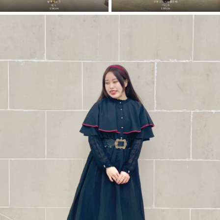
岐阜モレラ
イオンモール新小松
むぅ
べに©︎
158cm
155cm