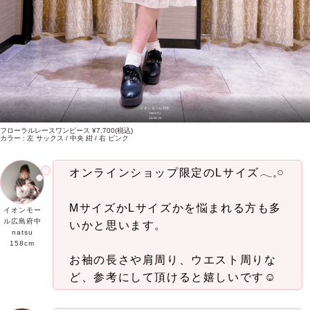
イオンモール羽生
mochi
166cm
フローラルレースワンピース ¥7,700(税込)
カラー : 左 サックス / 中央 紺 / 右 ピンク
オンラインショップ限定のLサイズ𓂃𓈒𓏸
MサイズかLサイズかを悩まれる方も多
イオンモー
ル広島府中
いかと思います。
natsu
158cm
お袖の長さや肩周り、ウエスト周りな
ど、参考にして頂けると嬉しいです☺︎