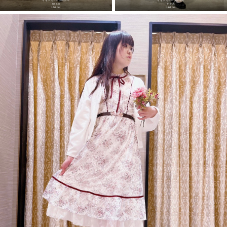
イオンモール広島府中
イオンモール浜松市野
natsu
すず吉
158cm
162cm