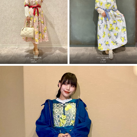
イオンモール新潟南
イオンモール成田
みたむー
三毛猫
156cm
143cm