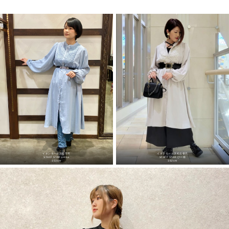
イオンモール浜松市野
イオンモール浜松志都呂
STAFF STAR seika
STAFF STAR ひー様
153cm
162cm