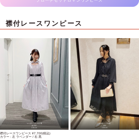
ブローチセットロマンワンピース
襟付レースワンピース
ららぽーと立川立飛
ゆめタウン佐賀
あやか
aki
155cm
153cm
襟付レースワンピース ¥7,700(税込)
カラー : 左 ラベンダー / 右 黒