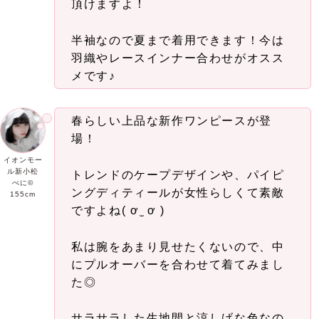
頂けますよ！
半袖なので夏まで着用できます！今は
羽織やレースインナー合わせがオスス
メです♪
春らしい上品な新作ワンピースが登
場！
イオンモー
ル新小松
トレンドのケープデザインや、パイピ
べに©︎
ングディティールが女性らしくて素敵
155cm
ですよね( ơ ̫ ơ )
私は腕をあまり見せたくないので、中
にプルオーバーを合わせて着てみまし
た◎
サラサラした生地間と涼しげな色なの