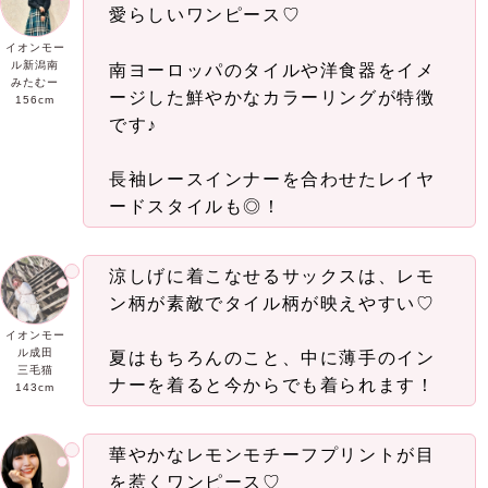
愛らしいワンピース♡
イオンモー
ル新潟南
南ヨーロッパのタイルや洋食器をイメ
みたむー
ージした鮮やかなカラーリングが特徴
156cm
です♪
長袖レースインナーを合わせたレイヤ
ードスタイルも◎！
涼しげに着こなせるサックスは、レモ
ン柄が素敵でタイル柄が映えやすい♡
イオンモー
ル成田
夏はもちろんのこと、中に薄手のイン
三毛猫
ナーを着ると今からでも着られます！
143cm
華やかなレモンモチーフプリントが目
を惹くワンピース♡