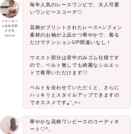
毎年人気のレースワンピで、大人可愛
いワンピースコーデ♡
イオンモー
ル浜松市野
花柄がプリントされたレース×シフォン
すず吉
素材のお袖が上品かつ華やかで、着る
162cm
だけでテンションUP間違いなし！
ウエスト部分は背中のみゴム仕様です
ので、ベルト無しでも綺麗なシルエッ
トで着用いただけます♡
ベルトを合わせていただくと、さらに
ハッキリとスタイルアップできますの
でオススメです⁎⁺˳✧༚
華やかな花柄ワンピースのコーディネ
ート♡*。