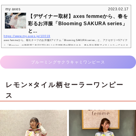
my axes
2023.02.17
【デザイナー取材】axes femmeから、春を
彩るお洋服「Blooming SAKURA series」
と...
https://www.my-axes.jp/10019
axes femmeから、桜モチーフのお洋服3アイテム「Blooming SAKURA series」と、アクセサリー5アイテ
ム「桜series」が新登場♡本日17日(金)より店頭販売が開始される、春を彩る最新アイテムとなっておりま
す✿今回は、「Blooming SAKURA series」と「桜series」の注目ポイントを、axes femmeのデザイナー
に伺いました！✿春、心躍る。Blooming SAKURA series✿ブルーミングサクラブラウスインタビュアーま
ずはブラウスから、おすすめのポイントを教えてください！axes femmeデザイナー桜柄のプリントにチュ
ブルーミングサクラキャミワンピース
ールを重ねた、上品なお袖がポイン...
レモン×タイル柄セーラーワンピー
ス