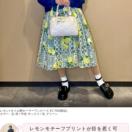
イオンモール大高
Aya
162cm
レモン×タイル柄セーラーワンピース ¥7,700(税込)
カラー : 左 赤 / 中央 サックス / 右 グリーン
レモンモチーフプリントが目を惹く可