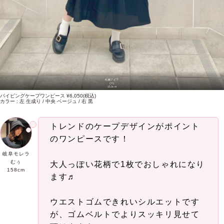
札幌アピア
ひな
153cm
パイピングケープワンピース ¥6,050(税込)
カラー : 左 生成り / 中央 ベージュ / 右 黒
トレンドのケープデザインがポイント
のワンピースです！
岐阜モレラ
むぅ
大人っぽい花柄で1枚でおしゃれになり
158cm
ます♬
ウエストゴムできれいシルエットです
が、ゴムベルトでよりスッキリ見せて