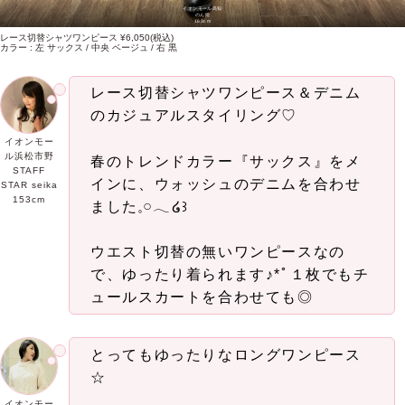
イオンモール高知
のん姫
163cm
レース切替シャツワンピース ¥6,050(税込)
カラー : 左 サックス / 中央 ベージュ / 右 黒
レース切替シャツワンピース＆デニム
のカジュアルスタイリング♡
イオンモー
ル浜松市野
春のトレンドカラー『サックス』をメ
STAFF
インに、ウォッシュのデニムを合わせ
STAR seika
153cm
ました𓈒𓏸𓂃໒꒱
ウエスト切替の無いワンピースなの
で、ゆったり着られます♪*ﾟ１枚でもチ
ュールスカートを合わせても◎
とってもゆったりなロングワンピース
☆
イオンモー