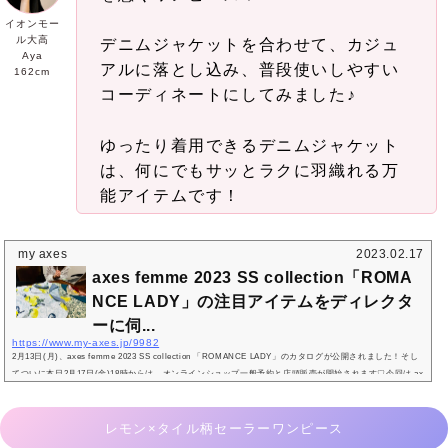
イオンモー
ル大高
デニムジャケットを合わせて、カジュ
Aya
アルに落とし込み、普段使いしやすい
162cm
コーディネートにしてみました♪
ゆったり着用できるデニムジャケット
は、何にでもサッとラクに羽織れる万
能アイテムです！
my axes
2023.02.17
axes femme 2023 SS collection「ROMA
NCE LADY」の注目アイテムをディレクタ
ーに伺...
https://www.my-axes.jp/9982
2月13日(月)、axes femme 2023 SS collection 「ROMANCE LADY」のカタログが公開されました！そし
てついに本日2月17日(金)18時からは、オンラインショップ一般予約と店頭販売が開始されます♡今回は ax
es femmeのディレクターに、axes femme最新コレクション「ROMANCE LADY」のコンセプトから注目
アイテムまで、たっぷりと伺いました！シーズンコンセプトと、カタログのポイントについて~axes femm
e 2023 SS collection 「ROMANCE LADY」~~axes femme 2023 SS collection 「ROMANCE LADY」 Sea
レモン×タイル柄セーラーワンピース
son Concept~身に纏う心地良さと、着飾る楽...