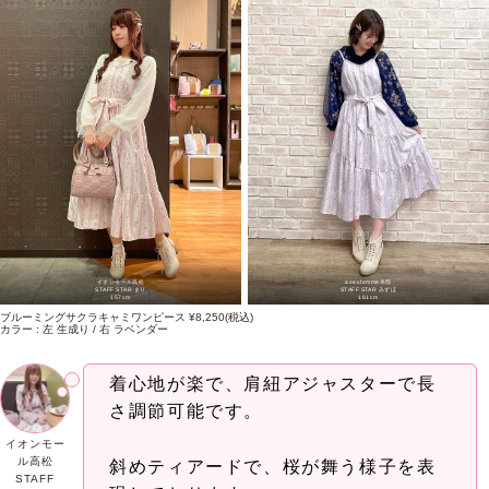
イオンモール高松
axesfemme本部
STAFF STAR まり
STAFF STAR みずほ
157cm
161cm
ブルーミングサクラキャミワンピース ¥8,250(税込)
カラー : 左 生成り / 右 ラベンダー
着心地が楽で、肩紐アジャスターで長
さ調節可能です。
イオンモー
ル高松
斜めティアードで、桜が舞う様子を表
STAFF