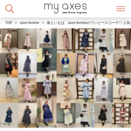
Skip
to
content
TOP
axes femme
春といえば、axes femmeのワンピースコーデ♡ 人気