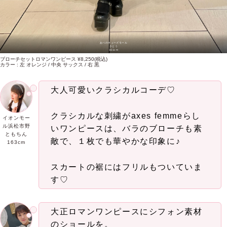
あべのキューズモール
さとう
161cm
ブローチセットロマンワンピース ¥8,250(税込)
カラー : 左 オレンジ / 中央 サックス / 右 黒
大人可愛いクラシカルコーデ♡
クラシカルな刺繍がaxes femmeらし
イオンモー
ル浜松市野
いワンピースは、バラのブローチも素
ともちん
敵で、１枚でも華やかな印象に♪
163cm
スカートの裾にはフリルもついていま
す♡
大正ロマンワンピースにシフォン素材
のショールを。