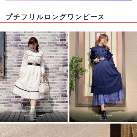
プチフリルロングワンピース
神戸ハーバーランドumie
イオンモール名古屋茶屋
よっしー
あずまる
162cm
161cm