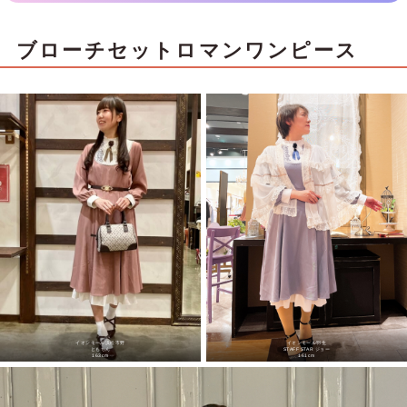
ブローチセットロマンワンピース
イオンモール浜松市野
イオンモール羽生
ともちん
STAFF STAR ジョー
163cm
161cm