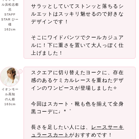
ル浜松志都
サラッとしていてストンッと落ちるシ
呂
ルエットはスッキリ魅せるので好きな
STAFF
STAR ひー
デザインです！
様
162cm
そこにワイドパンツでクールカジュア
ルに！下に重さを置いて大人っぽく仕
上げました！
スクエアに切り替えたヨークに、存在
感のあるケミカルレースを重ねたデザ
インのワンピースが登場しました✧
イオンモー
ル高知
のん姫
今回はスカート・靴も色を揃えて全身
163cm
黒コーデに♩*゜
長さを足したい人には、
レースサーキ
ュラースカート
がおすすめです！