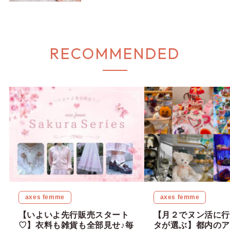
collection」をどこよりも早くチェ
ック！！
RECOMMENDED
axes femme
axes femme
【いよいよ先行販売スタート
【月２でヌン活に行
♡】衣料も雑貨も全部見せ♪毎
タが選ぶ】都内のア