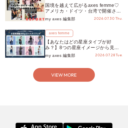
国境を越えて広がるaxes femme♡
アメリカ・ドイツ・台湾で開催され
たイベントをお届け！美沙子さんか
2026.07.30 Thu.
my axes 編集部
らのコメントも♬【海外イベントレ
ポート】
axes femme
【あなたはどの星座タイプが好
み？】8つの星座イメージから見つ
ける、魅力引き立つスタイリング♡
2026.07.28 Tue.
my axes 編集部
VIEW MORE