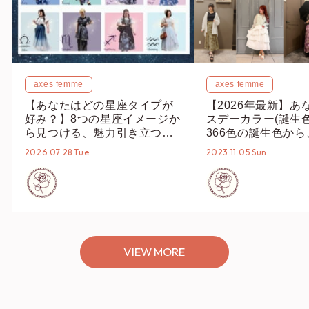
axes femme
axes femme
【あなたはどの星座タイプが
【2026年最新】あ
好み？】8つの星座イメージか
スデーカラー(誕生
ら見つける、魅力引き立つス
366色の誕生色か
タイリング♡
誕生色、バースデー
2026.07.28 Tue
2023.11.05 Sun
ーデまでご紹介♡
VIEW MORE