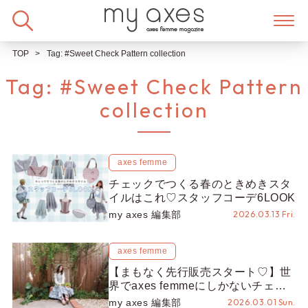
Skip
to
content
TOP
Tag:
#Sweet Check Pattern collection
Tag:
#Sweet Check Pattern
collection
axes femme
チェックでつくる春のときめきスタ
イルはこれ♡スタッフコーデ6LOOK
my axes 編集部
2026.03.13 Fri.
axes femme
【まもなく先行販売スタート♡】世
界でaxes femmeにしかないチェッ
ク柄「Sweet Check Pattern
my axes 編集部
2026.03.01 Sun.