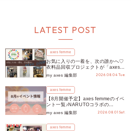
LATEST POST
axes femme
お気に入りの一着を、次の誰かへ♡
衣料品回収プロジェクトが「axes
LOOP」にアップデート！活用する
2026.08.04 Tue.
my axes 編集部
とポイントが手に入る◎
axes femme
【8月開催予定】axes femmeのイベ
ント一覧♪NARUTOコラボの
REZEN POPUPから、プチYour
2026.08.01 Sat.
my axes 編集部
Stage.、ティーパーティまで！8月
の特別なイベントをチェック◎
axes femme