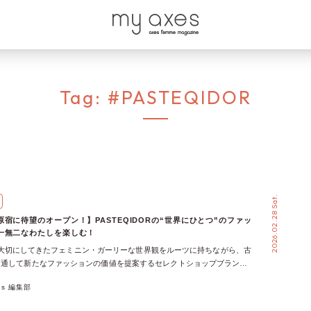
Tag:
#PASTEQIDOR
2026.02.28 Sat.
宿に待望のオープン！】PASTEQIDORの“世界にひとつ”のファッ
一無二なわたしを楽しむ！
mmeが大切にしてきたフェミニン・ガーリーな世界観をルーツに持ちながら、古
を通して新たなファッションの価値を提案するセレクトショップブランド
DOR（パステキドール）」。 これまで、axes femme創業の地である福井県
xes 編集部
ONLINE SHOPのみでの販売となっていましたが、満を辞してファッシ
フォーレ原宿にオープンしました！ 今回は、PASTEQIDORの世界観をと