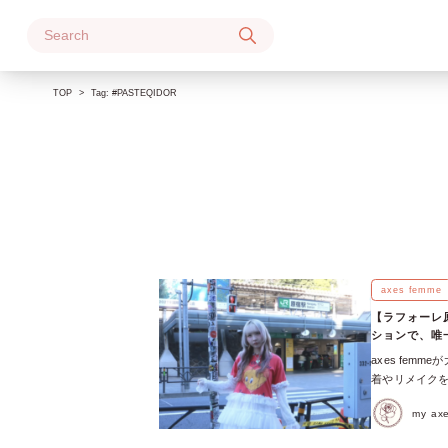
Skip
to
content
TOP
Tag:
#PASTEQIDOR
axes femme
【ラフォーレ原
ションで、唯
axes fe
着やリメイク
「PASTEQI
my a
越前市の店舗と
ョンの聖地・ラ