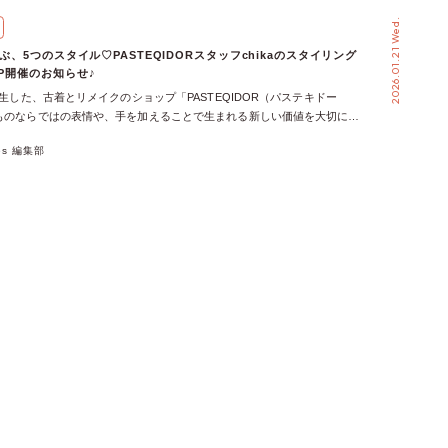
２名のスタッフに、ラフォーレオープンのご案内＆リアルコーディネート
2026.01.21 Wed.
いました♡ 「運命の一着」との出会いが、ラフォーレ原宿でも！ 2026年
）、PASTEQIDORの記念すべき２号店が、ラフォーレ原宿４階にオープン
で遊ぶ、5つのスタイル♡PASTEQIDORスタッフchikaのスタイリング
東初の店舗として、axes femmeの店舗では見られない、リメイクアイテム
UP開催のお知らせ♪
、個性溢れる１点ものを、多数お取り扱いしております！ 「あの頃、憧
に誕生した、古着とリメイクのショップ「PASTEQIDOR（パステキドー
手に取れなかったアイテム」「今みても可愛い♡平成当時のアイテム」な
ものならではの表情や、手を加えることで生まれる新しい価値を大切にし
時代を感じるシルエットやデザインも、楽しめます♡ STAFFリアルコー
、 axes femme武生駅前本店3Fとオンラインショップ で展開中◎ そん
アリースタイル ＼♥PickUp Item♥／ この投稿をInstagramで見る
xes 編集部
DORが、1月にイオンレイクタウンkazeでPOP UP STOREを開催！ 今回は
 ラフォーレ原宿店(@pasteqidor.harajuku)がシェアした投稿 STAFFリアル
して、PASTEQIDORスタッフ・chikaさんが、カジュアルからメンズラ
レオンジャケットコーデ ＼♥PickUp Item♥／ Re:make PAINT
まで、5つのテイストでスタイリングを提案します♡ 「古着って難しそ
 NAPOLEON 原宿まで行けない…という方は、公式InstagramやONLINE
こなせばいい？」そんなイメージをくつがえす、今すぐ真似したくなるリ
ク！ PASTEQIDORの最新情報は、Instagramで随時更新しております！
ネートとともに、PASTEQIDORの魅力をたっぷりお届けします♪
こからでも購入できるONLINE SHOPも、週に1回ほど、新作を入荷中♪
らでは！個性光るカジュアルスタイル PASTEQIDORのリメイクアイテムの中
HOPでも、axes femmeの古着のほか、セレクト古着やリメイクもお取り扱い
フに取り入れやすいカジュアルコーデ♡ 主役は、カラーサンプルに手描
また、リメイク小物も必見！ぜひ、覗いて見てくださいね♡
インストーンを施した一点もののキャップ。 思いきりカジュアルに振り
「ただのラフ」で終わらないのは、リメイクならではの個性があるから♪
れを楽しみたい日に、おすすめのスタイリングです◎ ＼使ったアイテム
Re:makeで遊ぶ、色を重ねたカラフルスタイル♡ 同系色のリメイクアイテ
、セットアップのようなまとまりを感じさせるカラフルコーデ◎ 複数の
したドレープロングスカートは、動くたびに表情が変わり、視線を引き寄
40以上ものパーツを手作業で裁断・縫製するという、途方もない工程を経
だからこそ、色の重なりやドレープに奥行きが宿ります。 どこか民族衣
ードもあり、日常の装いに違和感を添えてくれるスタイリング…♡ ＼使