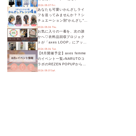
別に徹底解説！
2026.08.07 Fri.
あなたも可愛いかんざしライ
フを送ってみませんか？？シ
チュエーション別“かんざし”の
オススメ【ショップスタッフ
2026.08.06 Thu.
お気に入りの一着を、次の誰
編集部】
かへ♡衣料品回収プロジェク
トが「axes LOOP」にアップ
デート！活用するとポイント
2026.08.04 Tue.
【8月開催予定】axes femme
が手に入る◎
のイベント一覧♪NARUTOコ
ラボのREZEN POPUPから、
プチYour Stage.、ティーパー
2026.08.01 Sat.
ティまで！8月の特別なイベン
トをチェック◎