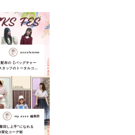
axesfemme
2024.11.29 Fri.
S限定配布の【バッグチャー
スタッフのトータルコー
my axes 編集部
2025.08.12 Tue.
“着回し上手”になれる
3変化コーデ術