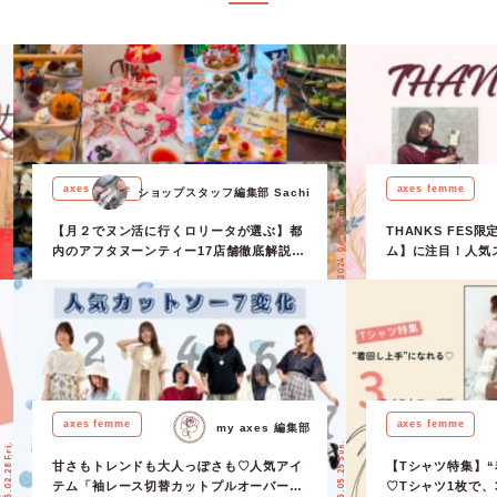
axes femme
axes femme
ショップスタッフ編集部 Sachi
2024.06.30 Sun.
2024.05.16 Thu.
【月２でヌン活に行くロリータが選ぶ】都
THANKS FE
内のアフタヌーンティー17店舗徹底解説！
ム】に注目！人気
忖度なし！【ショップスタッフ編集部】
デもご紹介♪
axes femme
axes femme
my axes 編集部
2025.05.25 Sun.
2025.02.28 Fri.
甘さもトレンドも大人っぽさも♡人気アイ
【Tシャツ特集】
テム「袖レース切替カットプルオーバー」
♡Tシャツ1枚で、