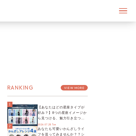
RANKING
VIEW MORE
1
【あなたはどの星座タイプが
好み？】8つの星座イメージか
ら見つける、魅力引き立つス
タイリング♡
2026.07.28 Tue
2
あなたも可愛いかんざしライ
フを送ってみませんか？？シ