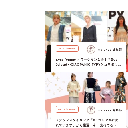
axes femme
my axes 編集部
axes femme × ワークマン女子！？Bou
JeloudやCIAOPANIC TYPYとコラボした
スタイリング提案も♡見どころ満載のファ
ッションショー in 福岡
axes femme
my axes 編集部
スタッフスタイリング「#これリアルに売
れています」から厳選！今、売れてるトレ