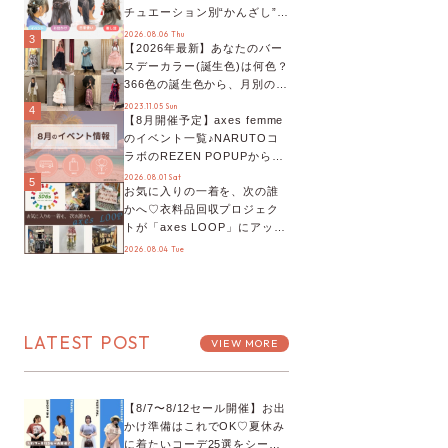
チュエーション別“かんざし”の
オススメ【ショップスタッフ
2026.08.06 Thu
3
【2026年最新】あなたのバー
編集部】
スデーカラー(誕生色)は何色？
366色の誕生色から、月別の誕
生色、バースデーカラーコー
2023.11.05 Sun
4
【8月開催予定】axes femme
デまでご紹介♡
のイベント一覧♪NARUTOコ
ラボのREZEN POPUPから、
プチYour Stage.、ティーパー
2026.08.01 Sat
5
お気に入りの一着を、次の誰
ティまで！8月の特別なイベン
かへ♡衣料品回収プロジェク
トをチェック◎
トが「axes LOOP」にアップ
デート！活用するとポイント
2026.08.04 Tue
が手に入る◎
LATEST POST
VIEW MORE
【8/7〜8/12セール開催】お出
かけ準備はこれでOK♡夏休み
に着たいコーデ25選をシーン