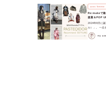
ことん楽しむ
を紹介してもら
axes femme
２月21日（土
Re:make
しました！ 関
提案＆POP 
や古着アイテム
2024年8月
れていたけど
ル）」。 一点
ど、発売当時の
たアイテムが揃い
デ：春の柔らかフェ
my a
なPASTEQI
PASTEQIDOR
その開催を記念
コーデ：個性派ナポ
イク、ガーリー
DENIM JKT
う」「どう着
SHOPをチェッ
アルなコーディ
そして、全国ど
Re:makeな
ONLINE S
でも、比較的ラ
しています♡ 
きペイントとラ
切りつつも、
気負わずおしゃ
はこちら♡／ 
ムを組み合わせ
古着を再構築
せる存在感！ 
て生まれた一着
装を思わせるム