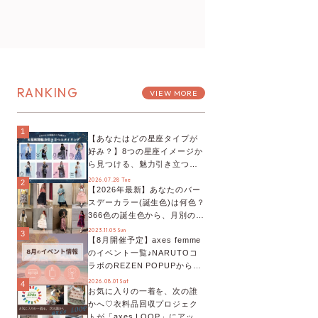
RANKING
VIEW MORE
1
【あなたはどの星座タイプが
好み？】8つの星座イメージか
ら見つける、魅力引き立つス
タイリング♡
2026.07.28 Tue
2
【2026年最新】あなたのバー
スデーカラー(誕生色)は何色？
366色の誕生色から、月別の誕
生色、バースデーカラーコー
2023.11.05 Sun
3
【8月開催予定】axes femme
デまでご紹介♡
のイベント一覧♪NARUTOコ
ラボのREZEN POPUPから、
プチYour Stage.、ティーパー
2026.08.01 Sat
4
お気に入りの一着を、次の誰
ティまで！8月の特別なイベン
かへ♡衣料品回収プロジェク
トをチェック◎
トが「axes LOOP」にアップ