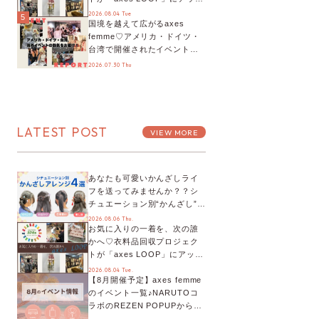
デート！活用するとポイント
2026.08.04 Tue
5
国境を越えて広がるaxes
が手に入る◎
femme♡アメリカ・ドイツ・
台湾で開催されたイベントを
お届け！美沙子さんからのコ
2026.07.30 Thu
メントも♬【海外イベントレ
ポート】
LATEST POST
VIEW MORE
あなたも可愛いかんざしライ
フを送ってみませんか？？シ
チュエーション別“かんざし”の
オススメ【ショップスタッフ
2026.08.06 Thu.
お気に入りの一着を、次の誰
編集部】
かへ♡衣料品回収プロジェク
トが「axes LOOP」にアップ
デート！活用するとポイント
2026.08.04 Tue.
【8月開催予定】axes femme
が手に入る◎
のイベント一覧♪NARUTOコ
ラボのREZEN POPUPから、
プチYour Stage.、ティーパー