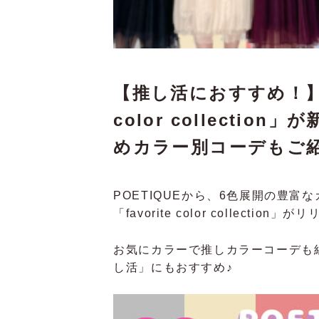
【推し活におすすめ！】PO
color collecti
めカラー別コーデもご紹
POETIQUEから、6色展開の豊
「favorite color collectio
お気にカラーで推しカラーコーデも
し活」にもおすすめ♪