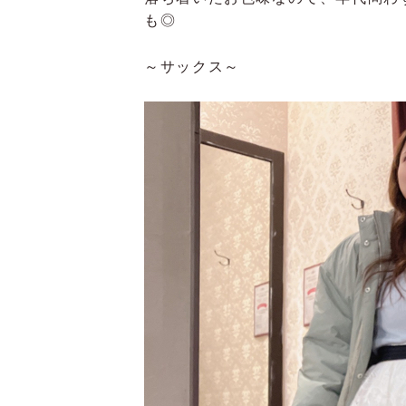
も◎
～サックス～