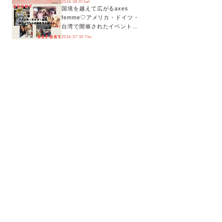
2026.08.01 Sat.
国境を越えて広がるaxes
ティまで！8月の特別なイベン
femme♡アメリカ・ドイツ・
トをチェック◎
台湾で開催されたイベントを
お届け！美沙子さんからのコ
2026.07.30 Thu.
メントも♬【海外イベントレ
ポート】