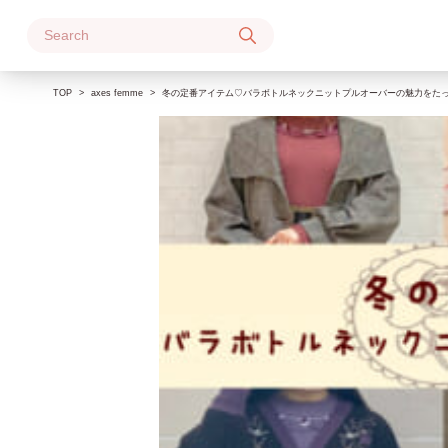
Skip
to
content
TOP
axes femme
冬の定番アイテム♡バラボトルネックニットプルオーバーの魅力をた