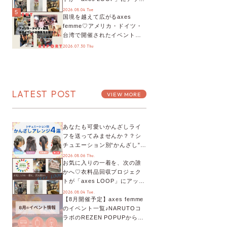
デート！活用するとポイント
2026.08.04 Tue
5
国境を越えて広がるaxes
が手に入る◎
femme♡アメリカ・ドイツ・
台湾で開催されたイベントを
お届け！美沙子さんからのコ
2026.07.30 Thu
メントも♬【海外イベントレ
ポート】
LATEST POST
VIEW MORE
あなたも可愛いかんざしライ
フを送ってみませんか？？シ
チュエーション別“かんざし”の
オススメ【ショップスタッフ
2026.08.06 Thu.
お気に入りの一着を、次の誰
編集部】
かへ♡衣料品回収プロジェク
トが「axes LOOP」にアップ
デート！活用するとポイント
2026.08.04 Tue.
【8月開催予定】axes femme
が手に入る◎
のイベント一覧♪NARUTOコ
ラボのREZEN POPUPから、
プチYour Stage.、ティーパー