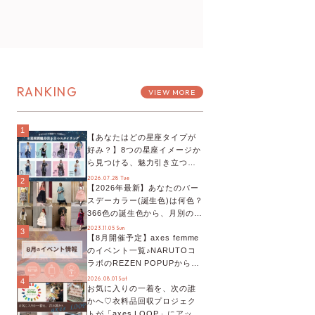
RANKING
VIEW MORE
1
【あなたはどの星座タイプが
好み？】8つの星座イメージか
ら見つける、魅力引き立つス
タイリング♡
2026.07.28 Tue
2
【2026年最新】あなたのバー
スデーカラー(誕生色)は何色？
366色の誕生色から、月別の誕
生色、バースデーカラーコー
2023.11.05 Sun
3
【8月開催予定】axes femme
デまでご紹介♡
のイベント一覧♪NARUTOコ
ラボのREZEN POPUPから、
プチYour Stage.、ティーパー
2026.08.01 Sat
4
お気に入りの一着を、次の誰
ティまで！8月の特別なイベン
かへ♡衣料品回収プロジェク
トをチェック◎
トが「axes LOOP」にアップ