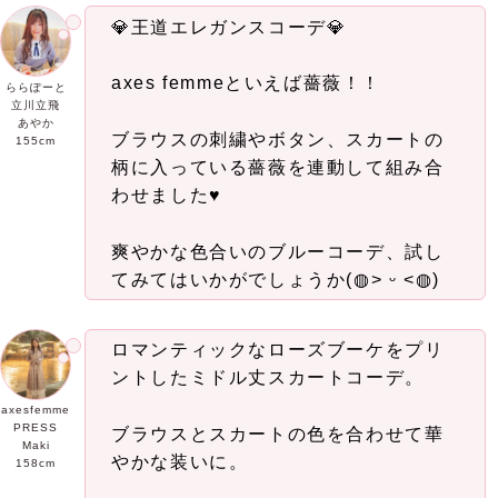
💎王道エレガンスコーデ💎
axes femmeといえば薔薇！！
ららぽーと
立川立飛
あやか
ブラウスの刺繍やボタン、スカートの
155cm
柄に入っている薔薇を連動して組み合
わせました♥
爽やかな色合いのブルーコーデ、試し
てみてはいかがでしょうか(◍˃ ᵕ ˂◍)
ロマンティックなローズブーケをプリ
ントしたミドル丈スカートコーデ。
axesfemme
PRESS
ブラウスとスカートの色を合わせて華
Maki
やかな装いに。
158cm