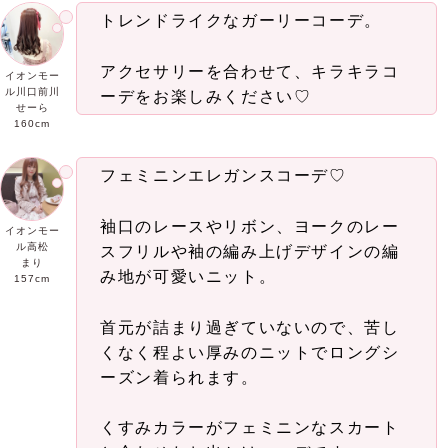
トレンドライクなガーリーコーデ。
アクセサリーを合わせて、キラキラコ
イオンモー
ル川口前川
ーデをお楽しみください♡
せーら
160cm
フェミニンエレガンスコーデ♡
袖口のレースやリボン、ヨークのレー
イオンモー
ル高松
スフリルや袖の編み上げデザインの編
まり
み地が可愛いニット。
157cm
首元が詰まり過ぎていないので、苦し
くなく程よい厚みのニットでロングシ
ーズン着られます。
くすみカラーがフェミニンなスカート