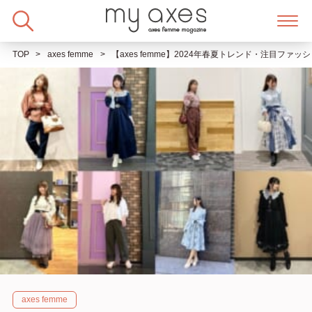
Skip
to
content
TOP
axes femme
【axes femme】2024年春夏トレンド・注目ファ
axes femme