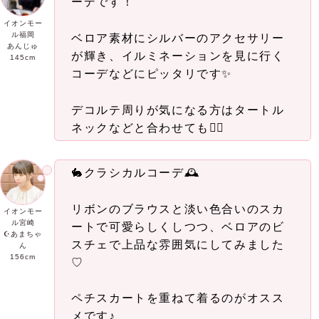
ーデです！
イオンモー
ル福岡
ベロア素材にシルバーのアクセサリー
あん
じ
ゅ
が輝き、イルミネーションを見に行く
145cm
コーデなどにピッタリです✨️
デコルテ周りが気になる方はタートル
ネックなどと合わせても🙆‍♀️
🐇クラシカルコーデ🕰
リボンのブラウスと淡い色合いのスカ
イオンモー
ル宮崎
ートで可愛らしくしつつ、ベロアのビ
☪あまちゃ
スチェで上品な雰囲気にしてみました
ん
156cm
♡
ペチスカートを重ねて着るのがオスス
メです♪