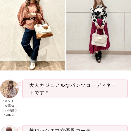
大人カジュアルなパンツコーディネー
トです＊
イオンモー
ル高知
♡saki嬢♡
148cm
華やかシネマ女優風コーデ。