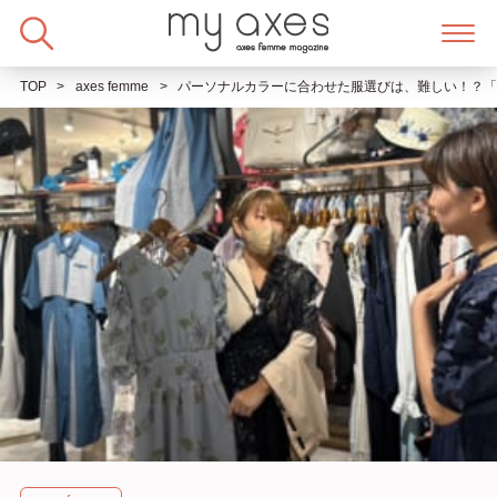
Skip
to
content
TOP
axes femme
パーソナルカラーに合わせた服選びは、難しい！？「