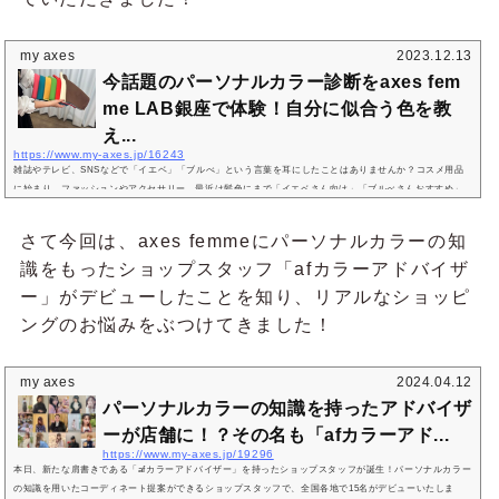
my axes
2023.12.13
今話題のパーソナルカラー診断をaxes fem
me LAB銀座で体験！自分に似合う色を教
え...
https://www.my-axes.jp/16243
雑誌やテレビ、SNSなどで「イエベ」「ブルべ」という言葉を耳にしたことはありませんか？コスメ用品
に始まり、ファッションやアクセサリー、最近は髪色にまで「イエベさん向け」「ブルべさんおすすめ」
を見かけるようになりました。「イエベ」「ブルベ」とは、パーソナルカラー診断で使われる言葉のひと
つ。そもそもパーソナルカラーとは、その名の通り、あなたが生まれ持つ肌の色、髪の色、瞳の色、そし
さて今回は、axes femmeにパーソナルカラーの知
て顔立ちなどに調和した「あなたに似合う色」のことを指します。今回、「パーソナルカラーとは！？」
識をもったショップスタッフ「afカラーアドバイザ
と思っている編集部のたなべが...
ー」がデビューしたことを知り、リアルなショッピ
ングのお悩みをぶつけてきました！
my axes
2024.04.12
パーソナルカラーの知識を持ったアドバイザ
ーが店舗に！？その名も「afカラーアド...
https://www.my-axes.jp/19296
本日、新たな肩書きである「afカラーアドバイザー」を持ったショップスタッフが誕生！パーソナルカラー
の知識を用いたコーディネート提案ができるショップスタッフで、全国各地で15名がデビューいたしま