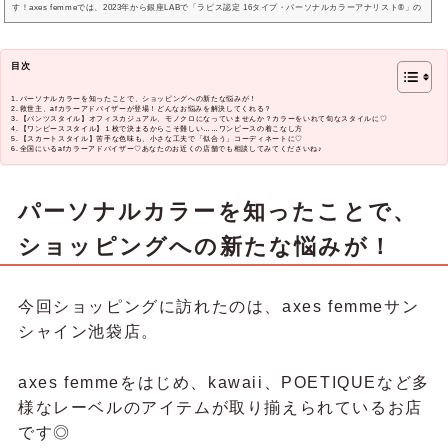
す！axes femmeでは、2023年から銀座LABで「ラピス認定 16タイプ・パーソナルカラーアナリスト®」の
suzuさんがパーソナルカラー診断を行うサービスをスタートさせました。「afカラーアドバイザー」と
は、suzuさんのもとでパーソナルカラーの理論に基づいたお洋服のアドバイスができるようにと、学びを
深めているスタッフたちのこと♡s...
目次
パーソナルカラーを知ったことで、ショッピングへの新たな悩みが！
救世主、afカラーアドバイザーが登場！どんなお悩みを解決してくれる？
【パンツスタイル】オフィスカジュアル、モノクロになっていませんか？カラーをいれて旬なスタイルに♡
【ワンピーススタイル】１枚で決まるからこそ難しい……ワンピースの着こなし方
【スカートスタイル】苦手な色味も、小さな工夫で「似合う」コーディネートに♡
全国にいるafカラーアドバイザー♡あなたのお近くの店舗でも相談してみてくださいね♪
パーソナルカラーを知ったことで、
ショッピングへの新たな悩みが！
今回ショッピングに訪れたのは、axes femmeサン
シャイン池袋店。
axes femmeをはじめ、kawaii、POETIQUEなど多
様なレーベルのアイテムが取り揃えられているお店
です◎