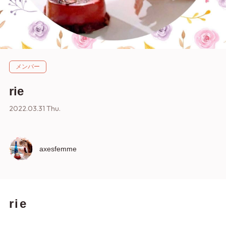
メンバー
rie
2022.03.31 Thu.
axesfemme
rie