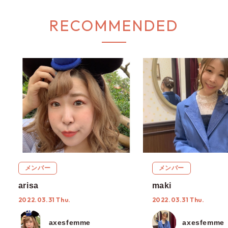
RECOMMENDED
メンバー
メンバー
arisa
maki
2022.03.31 Thu.
2022.03.31 Thu.
axesfemme
axesfemme