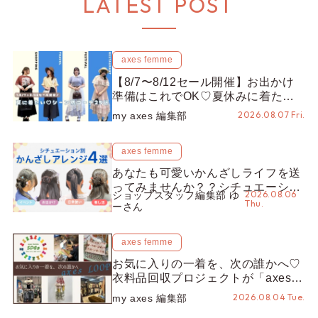
LATEST POST
axes femme
【8/7〜8/12セール開催】お出かけ
準備はこれでOK♡夏休みに着たい
コーデ25選をシーン別に徹底解説！
2026.08.07 Fri.
my axes 編集部
axes femme
あなたも可愛いかんざしライフを送
ってみませんか？？シチュエーショ
2026.08.06
ショップスタッフ編集部 ゆ
ン別“かんざし”のオススメ【ショッ
Thu.
ーさん
プスタッフ編集部】
axes femme
お気に入りの一着を、次の誰かへ♡
衣料品回収プロジェクトが「axes
LOOP」にアップデート！活用する
2026.08.04 Tue.
my axes 編集部
とポイントが手に入る◎