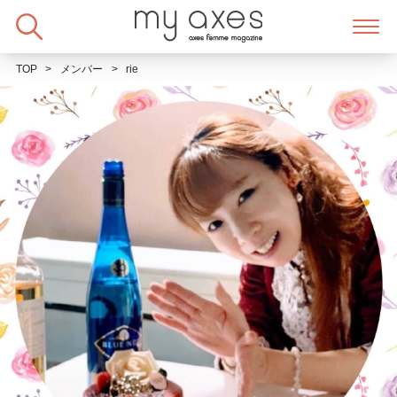
Skip
to
content
TOP
メンバー
rie